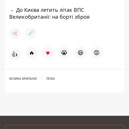
До Києва летить літак ВПС
Великобританії: на борті зброя
♥
🔥
😭
😆
😡
👍
ВЕЛИКА БРИТАНІЯ
ЛІТАК