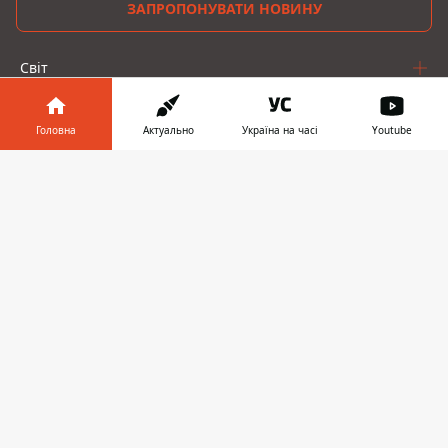
ЗАПРОПОНУВАТИ НОВИНУ
Світ
Україна
Головна
Актуально
Україна на часі
Youtube
Київ
Інформатор у
Завантажити
Регіони
телефоні
👉
Гроші
Шоу-біз
Життя
Про нас