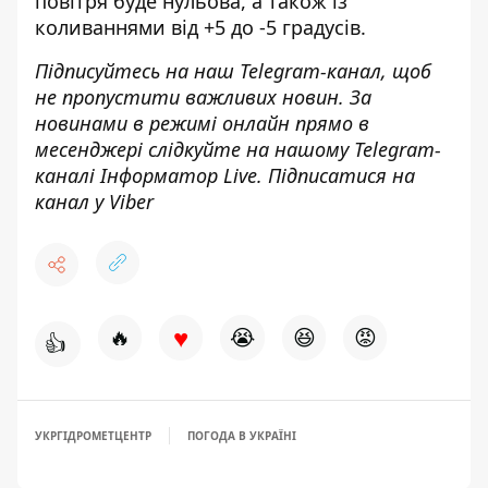
повітря буде нульова, а також із
коливаннями від +5 до -5 градусів.
Підписуйтесь на наш
Telegram-канал
, щоб
не пропустити важливих новин. За
новинами в режимі онлайн прямо в
месенджері слідкуйте на нашому Telegram-
каналі
Інформатор Live
. Підписатися на
канал у Viber
♥
🔥
😭
😆
😡
👍
УКРГІДРОМЕТЦЕНТР
ПОГОДА В УКРАЇНІ