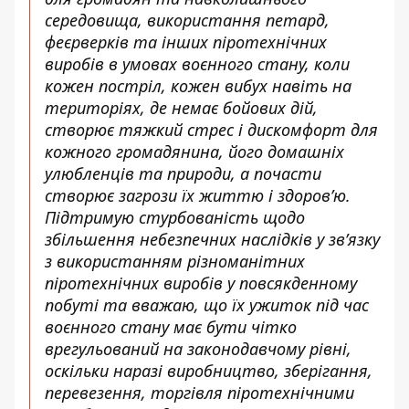
середовища, використання петард,
феєрверків та
інших піротехнічних
виробів в умовах воєнного стану, коли
кожен постріл,
кожен вибух навіть на
територіях, де немає бойових дій,
створює тяжкий стрес і
дискомфорт для
кожного громадянина, його домашніх
улюбленців та природи, а почасти
створює загрози їх життю і здоров’ю.
Підтримую стурбованість щодо
збільшення небезпечних наслідків у зв’язку
з використанням різноманітних
піротехнічних виробів у повсякденному
побуті та вважаю, що їх ужиток під час
воєнного стану має бути чітко
врегульований на законодавчому рівні,
оскільки наразі виробництво, зберігання,
перевезення, торгівля піротехнічними