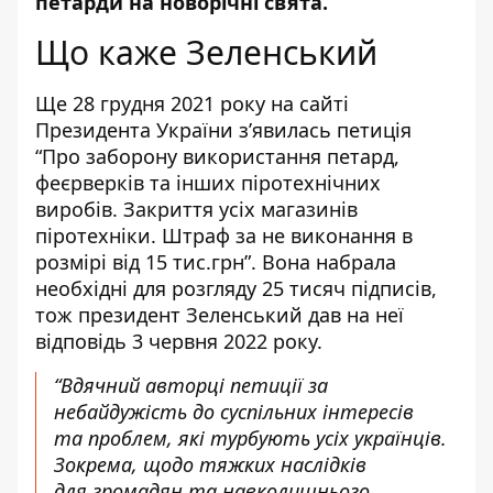
петарди
на новорічні свята
.
Що каже Зеленський
Ще 28 грудня 2021 року
на сайті
Президента України з’явилась петиція
“Про заборону використання петард,
феєрверків та інших піротехнічних
виробів. Закриття усіх магазинів
піротехніки. Штраф за не виконання в
розмірі від 15 тис.грн”. Вона набрала
необхідні для розгляду 25 тисяч підписів,
тож президент Зеленський дав на неї
відповідь 3 червня 2022 року.
“Вдячний авторці петиції за
небайдужість до суспільних інтересів
та
проблем, які турбують усіх українців.
Зокрема, щодо тяжких наслідків
для
громадян та навколишнього