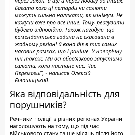
через закон, а ще й через повагу до інших.
Багато кого ці петарди чи салюти
можуть сильно налякати, як мінімум. Не
кажучи вже про все інше. Тому, реагувати
будемо відповідно. Також нагадую, що
комендантська година не скасована в
жодному регіоні й вона діє в тих самих
часових рамках, що і раніше. У новорічну
ніч також. Ми всі обов’язково запустимо
салюти, коли настане час. Час
Перемоги!”, - написав Олексій
Білошицький.
Яка відповідальність для
порушників?
Речники поліції
в різних регіонах України
наголошують
на тому, що під час
військового стану та ще місяць після його