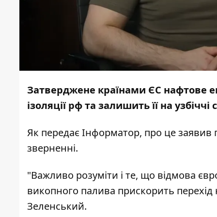
Затверджене країнами ЄС нафтове ем
ізоляції рф та залишить її на узбіччі
Як передає
Інформатор
, про це заяви
зверненні.
"Важливо розуміти і те, що відмова євр
викопного палива прискорить перехід н
Зеленський.