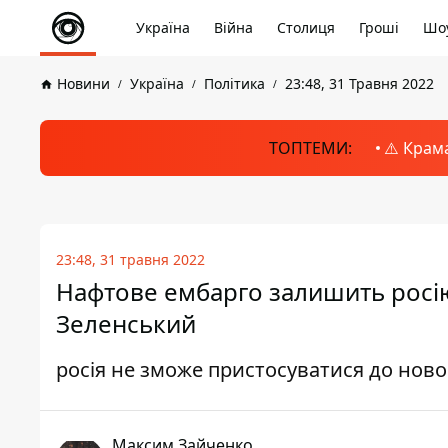
Україна
Війна
Столиця
Гроші
Шоу
Новини
Україна
Політика
23:48, 31 Травня 2022
ТОПТЕМИ:
⚠️ Крам
23:48, 31 травня 2022
Нафтове ембарго залишить росію 
Зеленський
росія не зможе пристосуватися до нов
Максим Зайченко