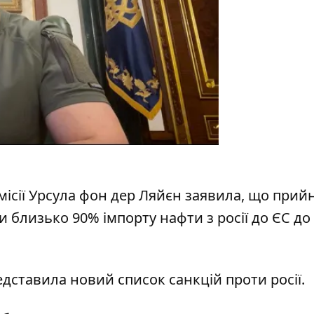
ісії Урсула фон дер Ляйєн
заявила
, що прий
близько 90% імпорту нафти з росії до ЄС до
едставила новий список санкцій проти
росії.