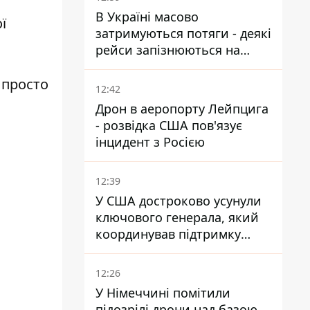
В Україні масово
ї
затримуються потяги - деякі
рейси запізнюються на
понад 12 годин
 просто
12:42
Дрон в аеропорту Лейпцига
- розвідка США пов'язує
інцидент з Росією
12:39
У США достроково усунули
ключового генерала, який
координував підтримку
України - причину
замовчують
12:26
У Німеччині помітили
підозрілі дрони над базою,