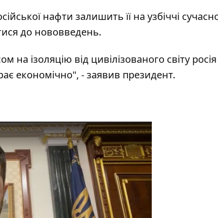
сійської нафти залишить її на узбіччі сучасно
тися до нововведень.
м на ізоляцію від цивілізованого світу росія
ає економічно", - заявив президент.