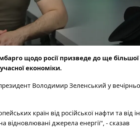
барго щодо росії призведе до ще більшої
 сучасної економіки.
в президент Володимир Зеленський у вечірнь
опейських країн від російської нафти та від 
а відновлювані джерела енергії", - сказав