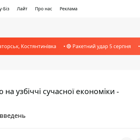
-Біз
Лайт
Про нас
Реклама
аторськ, Костянтинівка
🔴 Ракетний удар 5 серпня
на узбіччі сучасної економіки -
овведень