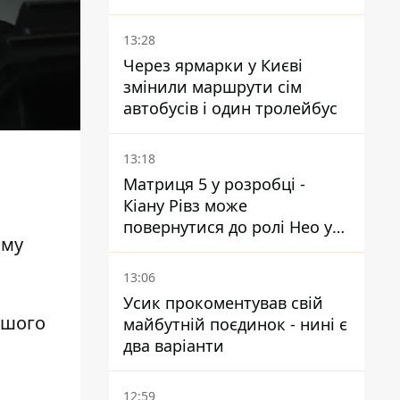
українських чоловіків -
абсурд і популізм
13:28
Через ярмарки у Києві
змінили маршрути сім
автобусів і один тролейбус
13:18
Матриця 5 у розробці -
Кіану Рівз може
повернутися до ролі Нео у
ому
п'ятій частині
13:06
Усик прокоментував свій
іншого
майбутній поєдинок - нині є
два варіанти
12:59