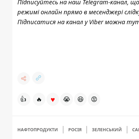
Підписуйтесь на наш
Telegram-канал
, щ
режимі онлайн прямо в месенджері слід
Підписатися на канал у Viber можна
ту
♥
👍
🔥
😭
😆
😡
НАФТОПРОДУКТИ
РОСІЯ
ЗЕЛЕНСЬКИЙ
СА