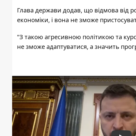
Глава держави додав, що відмова від ро
економіки, і вона не зможе пристосува
"З такою агресивною політикою та курсо
не зможе адаптуватися, а значить прогр