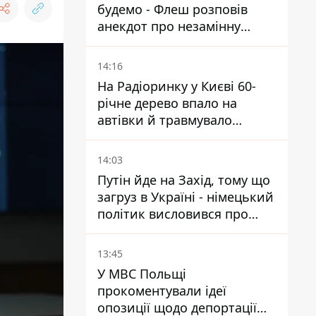
будемо - Флеш розповів
анекдот про незамінну
роботу зв’язківців на фронті
14:16
На Радіоринку у Києві 60-
річне дерево впало на
автівки й травмувало
людину - подробиці
14:03
Путін йде на Захід, тому що
загруз в Україні - німецький
політик висловився про
плани РФ
13:45
У МВС Польщі
прокоментували ідеї
опозиції щодо депортації