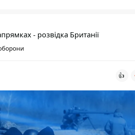
прямках - розвідка Британії
 оборони
👍