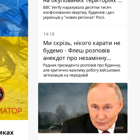
на окупованих територіях -
розслідування BBC
BBC Verify нарахувала десятки тисяч
конфіскованих квартир, будинків і дач
українців у "нових регіонах" Росії.
14:18
Ми скрізь, нікого карати не
будемо - Флеш розповів
анекдот про незамінну
роботу зв’язківців на фронті
Радник президента розповів про буденну,
але критично важливу роботу військових
зв'язківців на передовій
мках