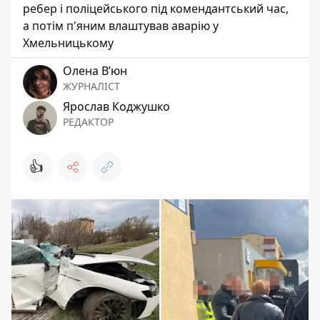
ребер і поліцейського під комендантський час,
а потім п'яним влаштував аварію у
Хмельницькому
Олена Вʼюн
ЖУРНАЛІСТ
Ярослав Коджушко
РЕДАКТОР
👍