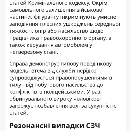
статей Кримінального кодексу. Окрім
самовільного залишення військової
частини, фігуранту інкримінують умисне
заподіяння тілесних ушкоджень середньої
тяжкості, опір або насильство щодо
працівника правоохоронного органу, а
також керування автомобілем у
нетверезому стані.
Справа демонструє типову поведінкову
модель: втеча від служби нерідко
супроводжується правопорушеннями в
тилу - від побутового насильства до
конфліктів із поліцейськими. У разі
обвинувального вироку чоловікові
загрожує позбавлення волі за сукупністю
статей.
Резонансні випадки СЗЧ