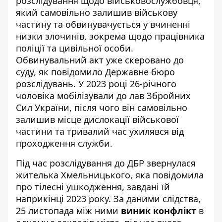
розслідування щодо військовослужбовця,
який самовільно залишив військову
частину та обвинувачується у вчиненні
низки злочинів, зокрема щодо працівника
поліції та цивільної особи.
Обвинувальний акт уже скеровано до
суду, як повідомило
Державне бюро
розслідувань
. У 2023 році 26-річного
чоловіка мобілізували до лав Збройних
Сил України, після чого він самовільно
залишив місце дислокації військової
частини та тривалий час ухилявся від
проходження служби.
Під час розслідування до ДБР звернулася
жителька Хмельницького, яка повідомила
про тілесні ушкодження, завдані їй
наприкінці 2023 року. За даними слідства,
25 листопада між ними
виник конфлікт
в