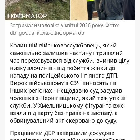
Затримали чоловіка у квітні 2026 року. Фото:
dbr.gov.ua, колаж: Інформатор
Колишній військовослужбовець, який
самовільно залишив частину і тривалий
час переховувався від служби, вчинив цілу
низку злочинів - від побиття жінки до
нападу на поліцейського і п'яного ДТП.
Вирок військовому в СЗЧ
виносять і в
інших регіонах - нещодавно суд засудив
чоловіка з Чернігівщини, який теж утік зі
служби. У Хмельницькому фігуранта вже
взяли під варту без права на заставу, а
обвинувальний акт скеровано до суду.
Працівники ДБР завершили досудове