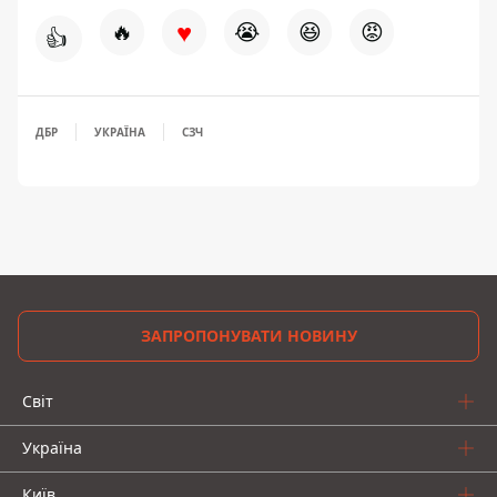
♥
🔥
😭
😆
😡
👍
ДБР
УКРАЇНА
СЗЧ
ЗАПРОПОНУВАТИ НОВИНУ
Світ
Україна
Київ