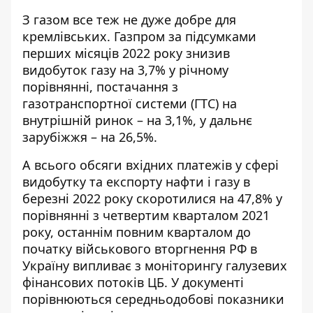
З газом все теж не дуже добре для
кремлівських. Газпром за підсумками
перших місяців 2022 року знизив
видобуток газу на 3,7% у річному
порівнянні, постачання з
газотранспортної системи (ГТС) на
внутрішній ринок – на 3,1%, у дальнє
зарубіжжя – на 26,5%.
А всього обсяги вхідних платежів у сфері
видобутку та експорту нафти і газу в
березні 2022 року скоротилися на 47,8% у
порівнянні з четвертим кварталом 2021
року, останнім повним кварталом до
початку військового вторгнення РФ в
Україну випливає з моніторингу галузевих
фінансових потоків ЦБ. У документі
порівнюються середньодобові показники