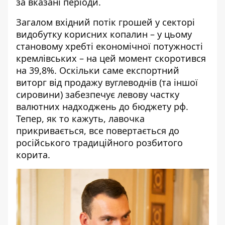
за вказані періоди.
Загалом вхідний потік грошей у секторі
видобутку корисних копалин – у цьому
становому хребті економічної потужності
кремлівських – на цей момент скоротився
на 39,8%. Оскільки саме експортний
виторг від продажу вуглеводнів (та іншої
сировини) забезпечує
левову частку
валютних надходжень до бюджету рф.
Тепер, як то кажуть, лавочка
прикривається, все повертається до
російського традиційного розбитого
корита.