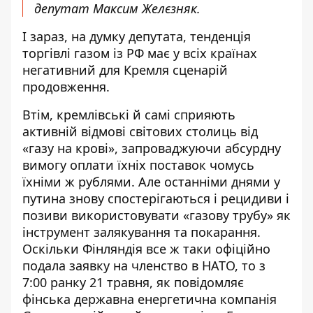
депутат Максим Желєзняк.
І зараз, на думку депутата, тенденція
торгівлі газом із РФ має у всіх країнах
негативний для Кремля сценарій
продовження.
Втім, кремлівські й самі сприяють
активній відмові світових столиць від
«газу на крові», запроваджуючи абсурдну
вимогу оплати їхніх поставок чомусь
їхніми ж рублями. Але останніми днями у
путина знову спостерігаються і рецидиви і
позиви використовувати «газову трубу» як
інструмент залякування та покарання.
Оскільки Фінляндія все ж таки офіційно
подала заявку на членство в НАТО, то з
7:00 ранку 21 травня,
як повідомляє
фінська державна енергетична компанія