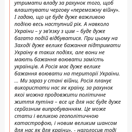
утримати владу за рахунок того, щоб
влаштувати чергову «переможну війну».
І гадаю, що це буде дуже важливою
подією весь наступний рік. А навколо
України – у зв’язку з цим – буде дуже
багато подій відбуватися. При цьому на
Заході дуже велике бажання підтримати
Україну в таких подіях, але вони не
мають бажання воювати замість
українців. А
Росія має дуже велике
бажання воювати на території України
.
… Ми зараз у
стані війни, Росія планує
використати нас
як країну, за рахунок
якої можна продовжити політичне
життя путіна – все це для нас буде дуже
серйозним випробуванням. Це може
стати і великою геополітичною
катастрофою, і новим великим шансом
для нас як для країни», - наголосив тоді