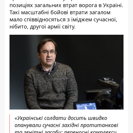
позиціях загальних втрат ворога в Україні.
Такі масштабні бойові втрати загалом
мало співвідносяться з іміджем сучасної,
нібито, другої армії світу.
«Українські солдати досить швидко
опанували сучасні західні протитанкові
та зенітні засоби: переносні комплекси