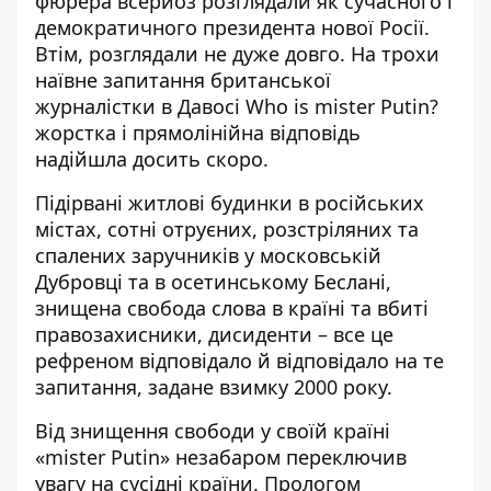
фюрера всерйоз розглядали як сучасного і
демократичного президента нової Росії.
Втім, розглядали не дуже довго. На трохи
наївне запитання британської
журналістки в Давосі Who is mister Putin?
жорстка і прямолінійна відповідь
надійшла досить скоро.
Підірвані житлові будинки в російських
містах, сотні отруєних, розстріляних та
спалених заручників у московській
Дубровці та в осетинському Беслані,
знищена свобода слова в країні та вбиті
правозахисники, дисиденти – все це
рефреном відповідало й відповідало на те
запитання, задане взимку 2000 року.
Від знищення свободи у своїй країні
«mister Putin» незабаром переключив
увагу на сусідні країни. Прологом