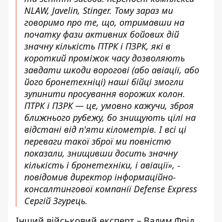
NLAW, Javelin, Stinger. Тому зараз ми
говоримо про те, що, отримавши на
початку фази активних бойових дій
значну кількість ПТРК і ПЗРК, які в
короткий проміжок часу дозволяють
завдати шкоди ворогові (або авіації, або
його бронетехніці) наші бійці змогли
зупинити просування ворожих колон.
ПТРК і ПЗРК — це, умовно кажучи, зброя
ближнього рубежу, бо знищують цілі на
відстані від п'яти кілометрів. І всі ці
переваги такої зброї ми повністю
показали, знищивши досить значну
кількість і бронетехніки, і авіації», -
повідомив директор інформаційно-
консалтингової компанії Defense Express
Сергій Згурець.
Інший військовий експерт – Вадим Фрід,