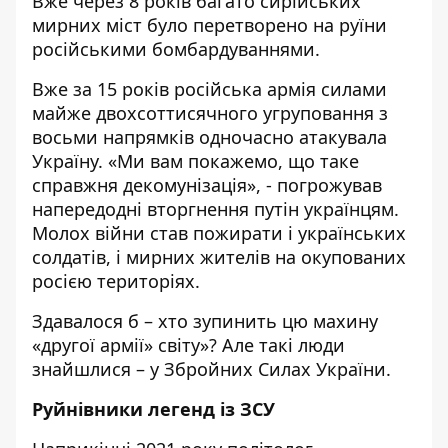
Вже через 8 років багато сирійських
мирних міст було перетворено на руїни
російськими бомбардуваннями.
Вже за 15 років російська армія силами
майже двохсоттисячного угруповання з
восьми напрямків одночасно атакувала
Україну. «Ми вам покажемо, що таке
справжня декомунізація», - погрожував
напередодні вторгнення путін українцям.
Молох війни став пожирати і українських
солдатів, і мирних жителів на окупованих
росією територіях.
Здавалося б – хто зупинить цю махину
«другої армії» світу»? Але такі люди
знайшлися – у Збройних Силах України.
Руйнівники легенд із ЗСУ