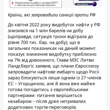
Країни, які запровадили санкції проти РФ
До квітня 2022 року видобуток нафти у РФ
знизився на 1 млн барелів на добу
(щоправда, ситуація трохи відіграла до
рівня 700 тис. бар. на добу), що в
загальних показниках на даний момент
показує зниження видобутку приблизно
на 7% від довоєнного. Глава МЗС Литви
Ландсбергіс заявив, що плани Євросоюзу
запровадити нафтове ембарго щодо Росії
зараз блокуються лише одним із 27 членів
ЄС – Угорщиною, але й вона вже майже
готова погодитись з європейськими
партнерами: питання вирішиться
незабаром – після дуже нетривалих
додаткових торгів-переговорів.