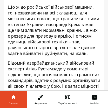
Що ж до російської військової машини,
то, незважаючи на всі складнощі для
московських вояків, що трапилися з ними
в степах України, насправді Кремль має
ще чим злякати нормальні країни. І в них
є резерв для призову в армію, і є тисячі
одиниць військової техніки – так,
радянського старого зразка – але цілком
здатна вбивати і руйнувати, на жаль.
Відомий азербайджанський військовий
експерт Агіль Рустамзаде у коментарі
підкреслив, що росіяни мають і грамотних
командирів, здатних розумно організувати
дії своїх підлеглих у бою, і є запас міцності
військово-промислового комплексу
(особливо у сфері ракетних озброєнь). І
саме це створює можливості для рф
Головна
Актуально
Україна на часі
Youtube