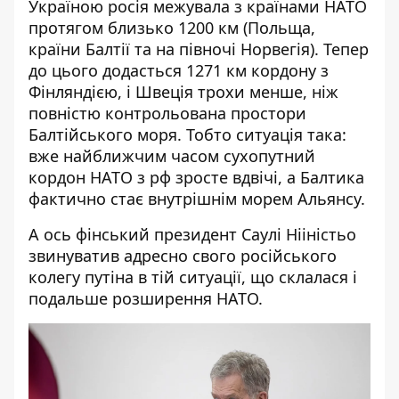
Україною росія межувала з країнами НАТО
протягом близько 1200 км (Польща,
країни Балтії та на півночі Норвегія). Тепер
до цього додасться 1271 км кордону з
Фінляндією, і Швеція трохи менше, ніж
повністю контрольована простори
Балтійського моря. Тобто ситуація така:
вже найближчим часом сухопутний
кордон НАТО з рф зросте вдвічі, а Балтика
фактично стає внутрішнім морем Альянсу.
А ось фінський президент Саулі Нііністьо
звинуватив
адресно свого російського
колегу путіна в тій ситуації, що склалася і
подальше розширення НАТО.