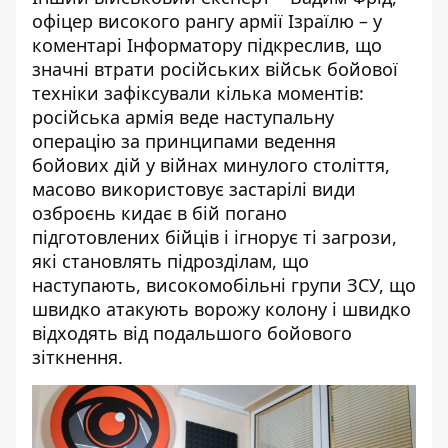
офіцер високого рангу армії Ізраїлю – у
коментарі Інформатору підкреслив, що
значні втрати російських військ бойової
техніки зафіксували кілька моментів:
російська армія веде наступальну
операцію за принципами ведення
бойових дій у війнах минулого століття,
масово використовує застарілі види
озброєнь кидає в бій погано
підготовлених бійців і ігнорує ті загрози,
які становлять підрозділам, що
наступають, високомобільні групи ЗСУ, що
швидко атакують ворожу колону і швидко
відходять від подальшого бойового
зіткнення.