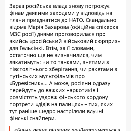
Зараз російська влада знову погрожує
фінам деякими заходами у відповідь на
плани приєднатися до НАТО. Скандально
відома Марія Захарова (офіційна спікерка
МЗС росії) днями проговорилася про
якийсь «російський військовий сюрприз»
для Гельсінкі. Втім, за її словами,
остаточно ще не визначилися, чим
лякатимуть: чи то танками, знятими з
півстолітнього зберігання, чи ракетами з
путінських мультфільмів про
«Буревісник»... А може, росіяни одразу
перейдуть до важких наркотиків і
розмістять уздовж фінського кордону
портрети «дідів на палицях» – тих, яких
тут раніше щедро настріляли влучні
фінські снайпери.
«Більш певне рішення прийматиметься з