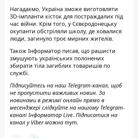
Нагадаємо, Україна
зможе виготовляти
3D-імпланти кісток для постраждалих
під
час війни. Крім того, у Сєвєродонецьку
окупанти обстріляли школу, де ховалися
люди
, загинуло троє мирних жителів.
Також
Інформатор
писав, що рашисти
змушують українських полонених
збирати тіла загиблих
товаришів по
службі.
Підписуйтесь на наш
Telegram-канал
, щоб
не пропустити важливих новин. За
новинами в режимі онлайн прямо в
месенджері слідкуйте на нашому Telegram-
каналі
Інформатор Live
. Підписатися на
канал у Viber можна
тут
.