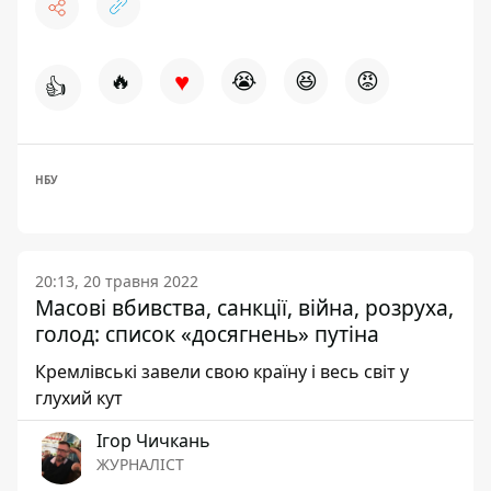
♥
🔥
😭
😆
😡
👍
НБУ
20:13, 20 травня 2022
Масові вбивства, санкції, війна, розруха,
голод: список «досягнень» путіна
Кремлівські завели свою країну і весь світ у
глухий кут
Ігор Чичкань
ЖУРНАЛІСТ