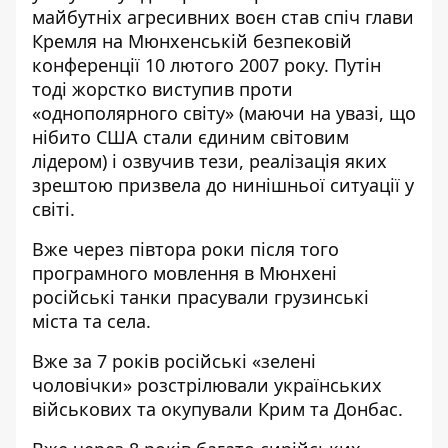
майбутніх агресивних воєн став спіч глави
Кремля на Мюнхенській безпековій
конференції 10 лютого 2007 року. Путін
тоді жорстко виступив проти
«однополярного світу» (маючи на увазі, що
нібито США стали єдиним світовим
лідером) і озвучив тези, реалізація яких
зрештою призвела до нинішньої ситуації у
світі.
Вже через півтора роки після того
програмного мовлення в Мюнхені
російські танки прасували грузинські
міста та села.
Вже за 7 років російські «зелені
чоловічки» розстрілювали українських
військових та окупували Крим та Донбас.