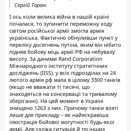
Сергій Таран.
І ось коли велика війна в нашій країні
почалася, то зупинити переможну ходу
світом російської армії змогла армія
українська. Фактично обнуливши пункт у
переліку досягнень путіна, яким він нібито
підняв бойову міць армії РФ на небувалу
висоту. За даними Rand Corporation
Міжнародного інституту стратегічних
досліджень (IISS), у всіх підрозділах на 24
лютого армія рф мала в цілому 3300 танків
(якщо не вважати ті тисячі, що
знаходяться на консервації та тривалому
зберіганні). На цей момент в Україні
знищено 1263 з них. Причому танки взяті
лише для прикладу – як найяскравіша
ілюстрація бойової могутності будь-якої
армії. Але схожа ситуація й по інших