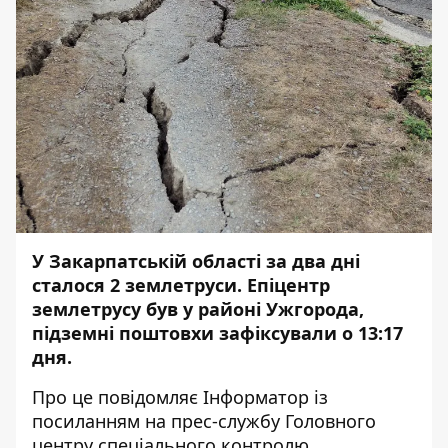
У Закарпатській області за два дні
сталося 2 землетруси. Епіцентр
землетрусу був у районі Ужгорода,
підземні поштовхи зафіксували о 13:17
дня.
Про це повідомляє
Інформатор
із
посиланням на прес-службу
Головного
центру спеціального контролю
.