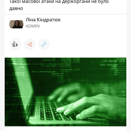
Такої масової атаки на держоргани не було
давно
Ліна Кіндратюк
ADMIN
👍