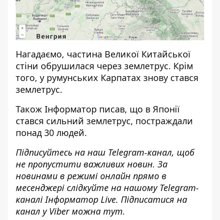
Нагадаємо, частина Великої Китайської
стіни обрушилася через землетрус
. Крім
того, у румунських
Карпатах знову стався
землетрус
.
Також
Інформатор
писав, що в Японії
стався сильний землетрус
, постраждали
понад 30 людей.
Підписуйтесь на наш
Telegram-канал
, щоб
не пропустити важливих новин. За
новинами в режимі онлайн прямо в
месенджері слідкуйте на нашому Telegram-
каналі
Інформатор Live
. Підписатися на
канал у Viber можна
тут
.