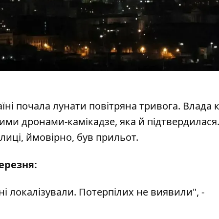
аїні почала лунати повітряна тривога. Влада 
ми дронами-камікадзе, яка й підтвердилася.
олиці, ймовірно, був прильот.
ерезня:
 локалізували. Потерпілих не виявили", -