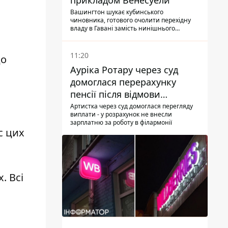
прикладом Венесуели
Вашингтон шукає кубинського
чиновника, готового очолити перехідну
владу в Гавані замість нинішнього
керівництва
11:20
до
Ауріка Ротару через суд
домоглася перерахунку
пенсії після відмови
Пенсійного фонду
Артистка через суд домоглася перегляду
виплати - у розрахунок не внесли
зарплатню за роботу в філармонії
с цих
. Всі