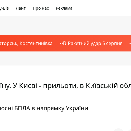
-Біз
Лайт
Про нас
Реклама
аторськ, Костянтинівка
🔴 Ракетний удар 5 серпня
у. У Києві - прильоти, в Київській обла
носні БПЛА в напрямку України