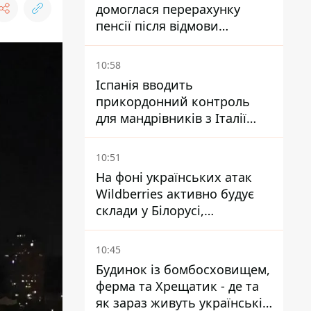
домоглася перерахунку
пенсії після відмови
Пенсійного фонду
10:58
Іспанія вводить
прикордонний контроль
для мандрівників з Італії
через міграційний конфлікт
10:51
На фоні українських атак
Wildberries активно будує
склади у Білорусі,
Казахстані, Узбекистані
10:45
Будинок із бомбосховищем,
ферма та Хрещатик - де та
як зараз живуть українські