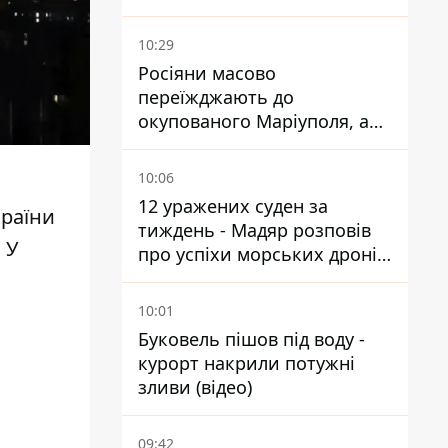
знаменитості
10:29
Росіяни масово
переїжджають до
окупованого Маріуполя, а
місцевих залишають без
житла
10:06
12 уражених суден за
країни
тиждень - Мадяр розповів
 У
про успіхи морських дронів
у Чорному та Азовському
морях
10:01
Буковель пішов під воду -
курорт накрили потужні
зливи (відео)
09:42