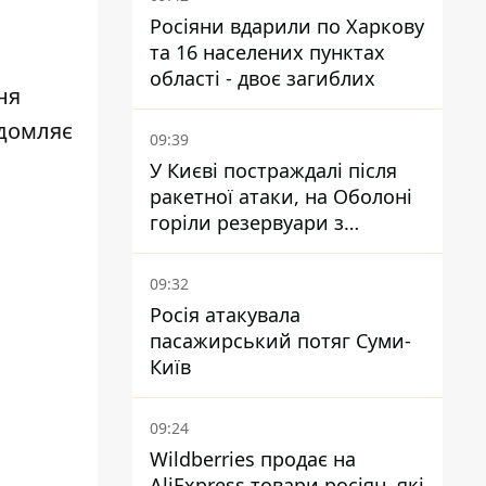
Росіяни вдарили по Харкову
та 16 населених пунктах
області - двоє загиблих
ня
ідомляє
09:39
У Києві постраждалі після
ракетної атаки, на Оболоні
горіли резервуари з
паливом
09:32
Росія атакувала
пасажирський потяг Суми-
Київ
09:24
Wildberries продає на
AliExpress товари росіян, які