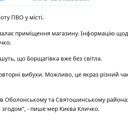
ту ПВО у місті.
палає приміщення магазину. Інформацію що
чко.
уть, що Борщагівка вже без світла.
овторні вибухи. Можливо, це якраз різний ча
 в Оболонському та Святошинському районах
 згодом", - пише мер Києва Кличко.