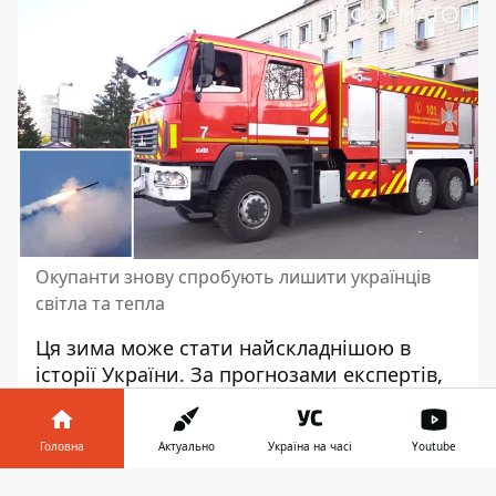
Окупанти знову спробують лишити українців
світла та тепла
Ця зима може стати найскладнішою в
історії України. За прогнозами експертів,
росія знову почне
масовано атакувати
енергетику
. Готуються до цього не тільки
Головна
Актуально
Україна на часі
Youtube
військові, а й служби порятунку.
Інформатор у