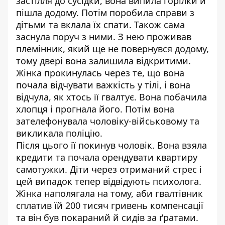
застілля до сусідки, вона випила горілки й
пішла додому. Потім поробила справи з
дітьми та вклала їх спати. Також сама
заснула поруч з ними. З нею проживав
племінник, який ще не повернувся додому,
тому двері вона залишила відкритими.
Жінка прокинулась через те, що вона
почала відчувати важкість у тілі, і вона
відчула, як хтось її гвалтує. Вона побачила
хлопця і прогнала його. Потім вона
зателефонувала чоловіку-військовому та
викликала поліцію.
Після цього її покинув чоловік. Вона взяла
кредити та почала орендувати квартиру
самотужки. Діти через отриманий стрес і
цей випадок тепер відвідують психолога.
Жінка наполягала на тому, аби гвалтівник
сплатив їй 200 тисяч гривень компенсації
та він був покараний й сидів за ґратами.