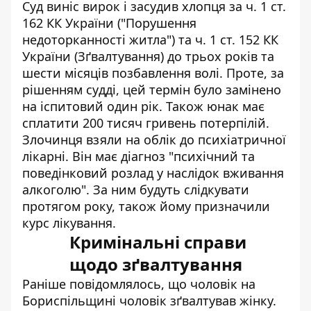
Суд виніс вирок і засудив хлопця за ч. 1 ст.
162 КК України ("Порушення
недоторканності житла")
та ч. 1 ст. 152 КК
України (Зґвалтування) до трьох років та
шести місяців позбавлення волі. Проте, за
рішенням судді, цей термін було замінено
на іспитовий один рік. Також юнак має
сплатити 200 тисяч гривень потерпілій.
Злочинця взяли на облік до психіатричної
лікарні. Він має діагноз "психічний та
поведінковий розлад у наслідок вживання
алкоголю". За ним будуть слідкувати
протягом року, також йому призначили
курс лікування.
Кримінальні справи
щодо зґвалтування
Раніше повідомлялось, що чоловік на
Бориспільщині
чоловік зґвалтував жінку
.