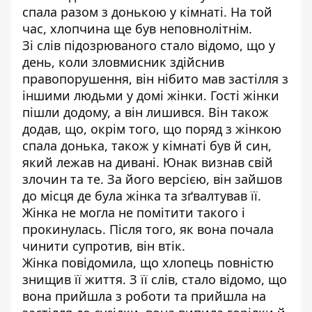
спала разом з донькою у кімнаті. На той
час, хлопчина ще був неповнолітнім.
Зі слів підозрюваного стало відомо, що у
день, коли зловмисник здійснив
правопорушення, він нібито мав застілля з
іншими людьми у домі жінки. Гості жінки
пішли додому, а він лишився. Він також
додав, що, окрім того, що поряд з жінкою
спала донька, також у кімнаті був й син,
який лежав на дивані. Юнак визнав свій
злочин та те. За його версією, він зайшов
до місця де була жінка та зґвалтував її.
Жінка не могла не помітити такого і
прокинулась. Після того, як вона почала
чинити супротив, він втік.
Жінка повідомила, що хлопець повністю
знищив її життя. З її слів, стало відомо, що
вона прийшла з роботи та прийшла на