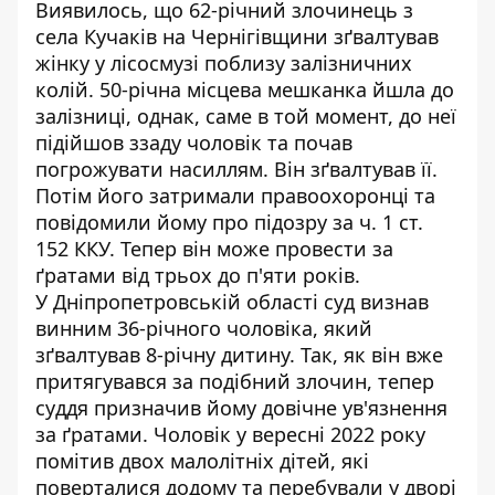
Виявилось, що 62-річний злочинець з
села Кучаків на Чернігівщини зґвалтував
жінку у лісосмузі поблизу залізничних
колій. 50-річна місцева мешканка йшла до
залізниці, однак, саме в той момент, до неї
підійшов ззаду чоловік та почав
погрожувати насиллям. Він зґвалтував її.
Потім його затримали правоохоронці та
повідомили йому про підозру за ч. 1 ст.
152 ККУ. Тепер він може провести за
ґратами від трьох до п'яти років.
У Дніпропетровській області суд визнав
винним 36-річного чоловіка, який
зґвалтував 8-річну дитину
. Так, як він вже
притягувався за подібний злочин, тепер
суддя призначив йому довічне ув'язнення
за ґратами. Чоловік у вересні 2022 року
помітив двох малолітніх дітей, які
поверталися додому та перебували у дворі