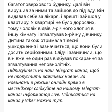
багатоповерхового будинку. Далі він
вирушив за ними та зайшов до під’їзду. Він
видавав себе за лікаря, і врешті зайшов у
квартиру. У квартирі не було дорослих,
тому чоловік відвів 7-річного хлопця в
іншу кімнату і зґвалтував 8-річну дівчинку.
Дитина також отримала тілесні
ушкодження і зазначається, що вони були
досить серйозними. Слідчі зазначили, що
він вже не один раз відбував покарання за
зґвалтування неповнолітніх.
Підписуйтесь на наш
Telegram-канал
, щоб
не пропустити важливих новин. За
новинами в режимі онлайн прямо в
месенджері слідкуйте на нашому Telegram-
каналі
Інформатор Live
. Підписатися на
канал у Viber можна
тут
.