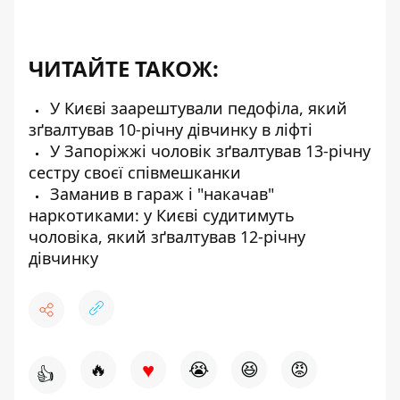
ЧИТАЙТЕ ТАКОЖ:
У Києві заарештували педофіла, який
зґвалтував 10-річну дівчинку в ліфті
У Запоріжжі чоловік зґвалтував 13-річну
сестру своєї співмешканки
Заманив в гараж і "накачав"
наркотиками: у Києві судитимуть
чоловіка, який зґвалтував 12-річну
дівчинку
♥
🔥
😭
😆
😡
👍