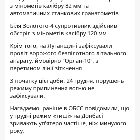
з мінометів калібру 82 мм та
автоматичних станкових гранатометів.
Біля Золотого-4 супротивник здійснив
обстріл з мінометів калібру 120 мм.
Крім того, на Луганщині зафіксували
проліт ворожого безпілотного літального
апарату, ймовірно "Орлан-10", з
перетином лінії зіткнення.
З початку цієї доби, 24 грудня, порушень
режиму припинення вогню не
зафіксували.
Нагадаємо, раніше в ОБСЄ повідомили, що
у грудні
режим «тиші» на Донбасі
зривають уп'ятеро частіше
, ніж минулого
року.