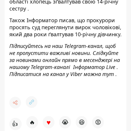
області
хлопець зґвалтував свою 14-річну
сестру
.
Також
Інформатор
писав, що прокурори
просять суд переглянути вирок чоловікові,
який два роки ґвалтував
10-річну дівчинку.
Підписуйтесь на наш
Telegram-канал
, щоб
не пропустити важливі новини. Слідкуйте
за новинами онлайн прямо в месенджері на
нашому Telegram-каналі
Інформатор Live
.
Підписатися на канал у Viber можна
тут
.
♥
🔥
😭
😆
😡
👍