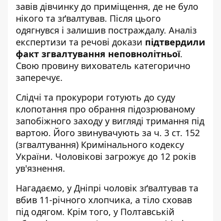
завів дівчинку до приміщення, де не було
нікого та зґвалтував. Після цього
одягнувся і залишив постраждалу. Аналіз
експертизи та речові докази
підтвердили
факт згвалтування неповнолітньої
.
Свою провину вихователь категорично
заперечує.
Слідчі та прокурори готують до суду
клопотання про обрання підозрюваному
запобіжного заходу у вигляді тримання під
вартою. Його звинувачують за ч. 3 ст. 152
(згвалтування) Кримінального кодексу
України. Чоловікові загрожує до 12 років
ув'язнення.
Нагадаємо, у Дніпрі
чоловік зґвалтував та
вбив 11-річного хлопчика
, а тіло сховав
під одягом. Крім того, у Полтавській