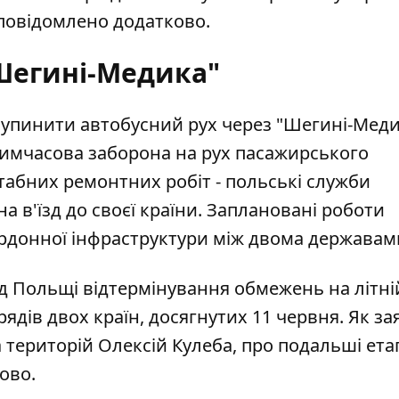
 повідомлено додатково.
Шегині-Медика"
зупинити автобусний рух
через "Шегині-Меди
Тимчасова заборона на рух пасажирського
табних ремонтних робіт - польські служби
 в'їзд до своєї країни. Заплановані роботи
ордонної інфраструктури між двома державам
ід Польщі відтермінування обмежень
на літні
рядів двох країн, досягнутих 11 червня. Як з
а територій Олексій Кулеба, про подальші ета
ово.