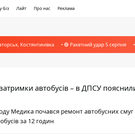
-Біз
Лайт
Про нас
Реклама
аторськ, Костянтинівка
🔴 Ракетний удар 5 серпня
атримки автобусів – в ДПСУ пояснил
ходу Медика почався ремонт автобусних смуг 
обусів за 12 годин