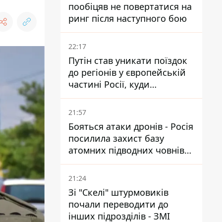
пообіцяв не повертатися на
ринг після наступного бою
22:17
Путін став уникати поїздок
до регіонів у європейській
частині Росії, куди
регулярно долітають дрони
21:57
Бояться атаки дронів - Росія
посилила захист базу
атомних підводних човнів
за 7400 км від України
21:24
Зі "Скелі" штурмовиків
почали переводити до
інших підрозділів - ЗМІ