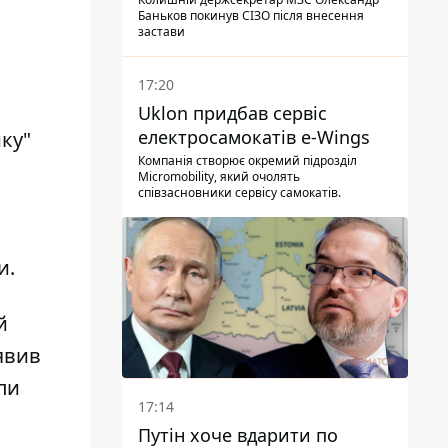
Баньков покинув СІЗО після внесення
застави
17:20
Uklon придбав сервіс
електросамокатів e-Wings
ку"
Компанія створює окремий підрозділ
Micromobility, який очолять
співзасновники сервісу самокатів.
и.
й
аявив
пи
17:14
Путін хоче вдарити по