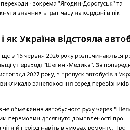
 переходи - зокрема "Ягодин-Дорогуськ" та
кнути значних втрат часу на кордоні в пік
 як Україна відстояла авто
, що з 15 червня 2026 року розпочинаються р
ольщі у переході "Шегині-Медика". За попере
топада 2027 року, а пропуск автобусів з Укр
викликало занепокоєння серед перевізників 
овне обмеження автобусного руху через "Шеги
ами перемовин досягнуто домовленості про
літній період навіть в умовах ремонту. Про