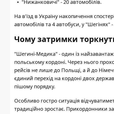
"Нижанковичі" - 20 автомобілів.
На в'їзд в Україну накопичення спостеріг
автомобілів та 4 автобуси, у "Шегінях" -
Чому затримки торкнуть
"Шегині-Медика" - один із найзавантаж
польському кордоні. Через нього прох
рейсів не лише до Польщі, а й до Німечч
єдиний перехід на кордоні двох держа
пішому порядку.
Особливо гостро ситуація відчуватиметь
традиційно зростає. Прикордонники з