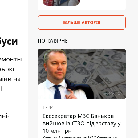
БІЛЬШЕ АВТОРІВ
буси
ПОПУЛЯРНЕ
емонтні
дньою
аїни на
і
17:44
ні-
Екссекретар МЗС Баньков
вийшов із СІЗО під заставу у
10 млн грн
Колишній держсекретар МЗС Олександр