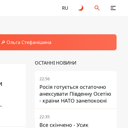
RU
🔎 Ольга Стефанішина
ОСТАННІ НОВИНИ
22:56
и
Росія готується остаточно
анексувати Південну Осетію
- країни НАТО занепокоєні
-
22:35
Все скінчено - Усик