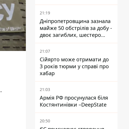
21:19
Дніпропетровщина зазнала
майже 50 обстрілів за добу -
двоє загиблих, шестеро
постраждалих
21:07
Сійярто може отримати до
3 років тюрми у справі про
хабар
.
21:03
Армія РФ просунулася біля
Костянтинівки –DeepState
20:50