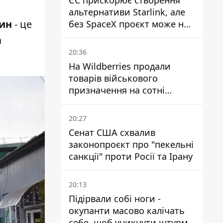
ЄС прискорює створення
альтернативи Starlink, але
дин
- це
без SpaceX проєкт може не
обійтися
а
20:36
На Wildberries продали
товарів військового
призначення на сотні
мільйонів, але удари ЗСУ
змінили ситуацію
20:27
Сенат США схвалив
законопроєкт про "пекельні
санкції" проти Росії та Ірану
20:13
Підірвали собі ноги -
окупанти масово калічать
себе, щоб уникнути штурмів