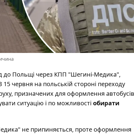
ричина
зд до Польщі через
КПП "Шегині-Медика"
,
 15 червня на польській стороні переходу
руху, призначених для оформлення автобусів
ати ситуацію і по можливості
обирати
Медика" не припиняється, проте оформлення