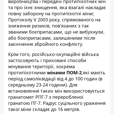
виробництва і передачі протипіхотних мін
та про їхнє знищення, яка взагалі накладає
повну заборону на протипіхотні міни;
Протоколу V 2003 року, спрямованого на
зниження ризиків, пов'язаних з так
званими боєприпасами, що не вибухнули,
або боєприпасами, залишеними після
закінчення збройного конфлікту.
Крім того, російсько-окупаційні війська
застосовують і приховані способи
мінування території, зокрема
протипіхотними
мінами ПОМ-2
,які мають
період самоліквідації від 4 до 100 годин (в
середньому 23-24 години). Для
встановлення таких мін використовується
гранатомет РПГ-7 з переробленої
гранатою ПГ-7. Радіус суцільного ураження
такої міни складає до 16 метрів.