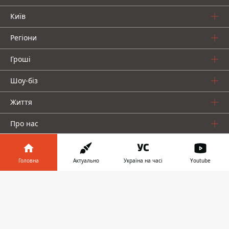
Київ
Регіони
Гроші
Шоу-біз
Життя
Про нас
Головна
Актуально
Україна на часі
Youtube
Інформатор у
Завантажити
телефоні
👉
Інформатор проекти
Столиця
Ваші фінанси
Авто
Geek