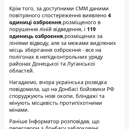
Крім того, за доступними СММ даними
повітряного спостереження виявлено
4
одиниці озброєння
,розміщеного в
порушення ліній відведення, і
119
одиниць озброєння
,розміщених за
лініями відводу, але за межами виділених
місць зберігання озброєння - все на
полігонах в непідконтрольних уряду
районах Донецької та Луганської
областей.
Нагадаємо, вчора українська розвідка
повідомила, що
на Донбасі бойовики РФ
споруджують нові окопи, бліндажі та
мінують місцевість
протипіхотними
мінами.
Раніше
Інформатор
розповідав, що
переговори з Донбасу
заблоковані