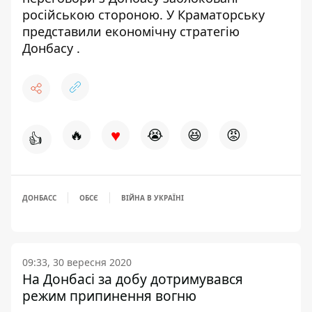
російською стороною.
У Краматорську
представили
економічну стратегію
Донбасу
.
♥
🔥
😭
😆
😡
👍
ДОНБАСС
ОБСЄ
ВІЙНА В УКРАЇНІ
09:33, 30 вересня 2020
На Донбасі за добу дотримувався
режим припинення вогню