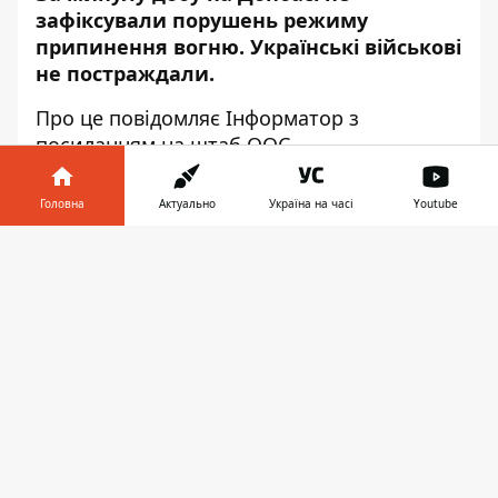
зафіксували порушень режиму
припинення вогню. Українські військові
не постраждали.
Про це повідомляє
Інформатор
з
посиланням на штаб
ООС.
Ситуація залишається контрольованою з
Головна
Актуально
Україна на часі
Youtube
боку українських військових.
Інформатор у
"Військовослужбовці Об'єднаних сил і
Завантажити
телефоні
👉
надалі дотримуються умови припинення
вогню та готові реагувати на будь-які дії з
боку збройних формувань Російської
Федерації", - йдеться у повідомленні.
За поточну добу по всій лінії зіткнення
дотримується режим "тиші".
Нагадаємо, 28 вересня російські найманці