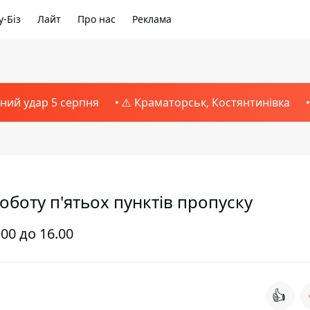
-Біз
Лайт
Про нас
Реклама
тний удар 5 серпня
⚠️ Краматорськ, Костянтинівка
боту п'ятьох пунктів пропуску
00 до 16.00
👍