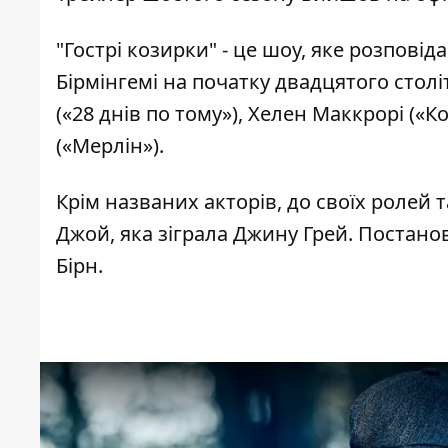
"Гострі козирки" - це шоу, яке розпові
Бірмінгемі на початку двадцятого столі
(«28 днів по тому»), Хелен Маккрорі («
(«Мерлін»).
Крім названих акторів, до своїх ролей 
Джой, яка зіграла Джину Грей. Постано
Бірн.