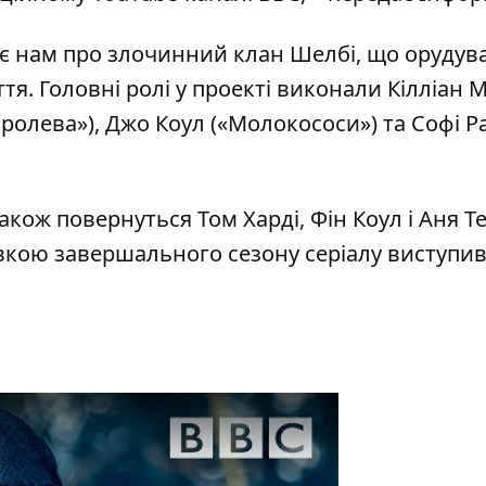
дає нам про злочинний клан Шелбі, що орудув
ття. Головні ролі у проекті виконали Кілліан 
Королева»), Джо Коул («Молокососи») та Софі 
також повернуться Том Харді, Фін Коул і Аня Т
вкою завершального сезону серіалу виступив