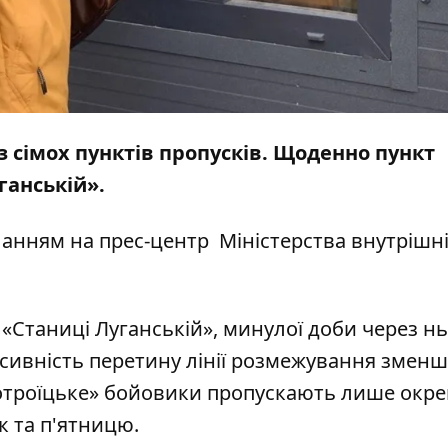
з сімох пунктів пропусків. Щоденно пункт
ганській».
ланням на прес-центр
Міністерства внутрішн
«Станиці Луганській», минулої доби через н
нсивність перетину лінії розмежування змен
вотроїцьке» бойовики пропускають лише окр
к та п'ятницю.