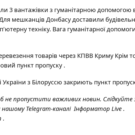
ли 3 вантажівки з гуманітарною допомогою 
 Для мешканців Донбасу доставили будівельн
'ютерну техніку. Вага гуманітарної допомоги
еревезення товарів через КПВВ
Криму Крім то
новий пункт пропуску
.
і України з Білоруссю закриють пункт пропус
об не пропустити важливих новин. Слідкуйте 
а нашому Telegram-каналі
Інформатор Live
.
т
.