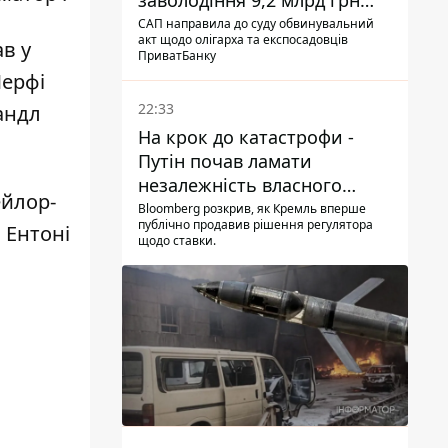
заволодіння 9,2 млрд грн
ПриватБанку скерували до
САП направила до суду обвинувальний
акт щодо олігарха та експосадовців
ав у
суду
ПриватБанку
Мерфі
22:33
Рандл
На крок до катастрофи -
Путін почав ламати
незалежність власного
ейлор-
Центробанку, змусивши
Bloomberg розкрив, як Кремль вперше
публічно продавив рішення регулятора
 Ентоні
знизити базову ставку
щодо ставки.