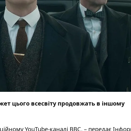
жет цього всесвіту продовжать в іншому
ційному YouTube-каналі
BBC
, – передає
Інфор