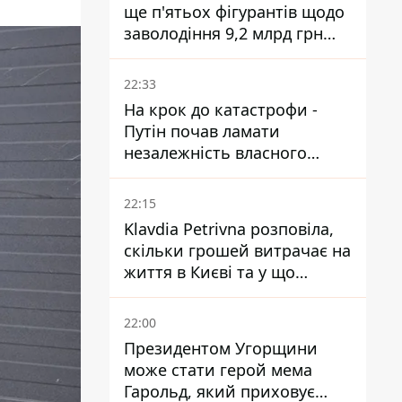
ще п'ятьох фігурантів щодо
заволодіння 9,2 млрд грн
ПриватБанку скерували до
суду
22:33
На крок до катастрофи -
Путін почав ламати
незалежність власного
Центробанку, змусивши
знизити базову ставку
22:15
Klavdia Petrivna розповіла,
скільки грошей витрачає на
життя в Києві та у що
вкладає мільйони
22:00
Президентом Угорщини
може стати герой мема
Гарольд, який приховує