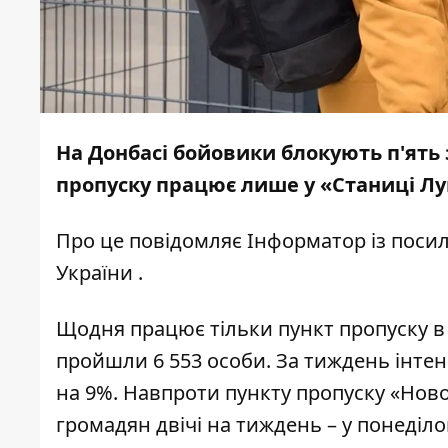
На Донбасі бойовики блокують п'ять 
пропуску працює лише у «Станиці Лу
Про це повідомляє
Інформатор
із поси
України
.
Щодня працює тільки пункт пропуску в 
пройшли 6 553 особи. За тиждень інте
на 9%. Навпроти пункту пропуску «Но
громадян двічі на тиждень – у понеділо