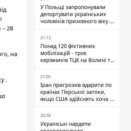
У Польщі запропонували
від
депортувати українських
і
чоловіків призовного віку -
 – 28
кого це може торкнутися
21:12
Понад 120 фіктивних
мобілізацій - троє
го, на
керівників ТЦК на Волині та
Буковині отримали підозри
за фейкові звіти
21:05
ку
.
Іран пригрозив вдарити по
країнах Перської затоки,
за
якщо США здійснять хоча б
одну атаку - Reuters
20:56
Українські нардепи
розкритикували