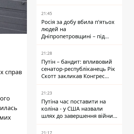
біль – він очолив народне
голосування
21:45
Росія за добу вбила п'ятьох
людей на
Дніпропетровщині – під
ударами опинилися п'ять
районів області
21:28
Путін – бандит: впливовий
сенатор-республіканець Рік
іх справ
Скотт закликав Конгрес
притягнути РФ до
відповідальності за війну в
21:23
Україні
ього
Путіна час поставити на
шилась
коліна - у США назвали
шлях до завершення війни -
емих
National Security Journal
21:17