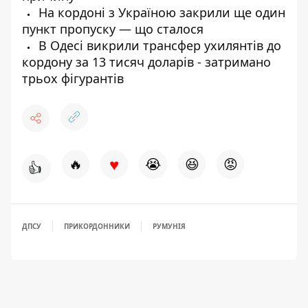
На кордоні з Україною закрили ще один
пункт пропуску — що сталося
В Одесі викрили трансфер ухилянтів до
кордону за 13 тисяч доларів - затримано
трьох фігурантів
♥
🔥
😭
😆
😡
👍
ДПСУ
ПРИКОРДОННИКИ
РУМУНІЯ