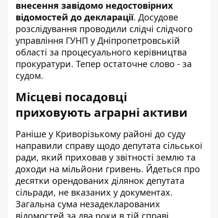
внесення завідомо недостовірних
відомостей до декларації
. Досудове
розслідування проводили слідчі слідчого
управління ГУНП у Дніпропетровській
області за процесуального керівництва
прокуратури. Тепер остаточне слово - за
судом.
Місцеві посадовці
приховують аграрні активи
Раніше у Криворізькому районі до суду
направили справу щодо депутата сільської
ради, який приховав у звітності землю та
доходи на мільйони гривень. Йдеться про
десятки
орендованих ділянок депутата
сільради
, не вказаних у документах.
Загальна сума незадекларованих
відомостей за два роки в тій справі