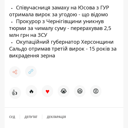
Співучасниця замаху на Юсова з ГУР
отримала вирок за угодою - що відомо
Прокурор з Чернігівщини уникнув
тюрми за чималу суму - перерахував 2,5
млн грн на ЗСУ
Окупаційний губернатор Херсонщини
Сальдо отримав третій вирок - 15 років за
викрадення зерна
♥
🔥
😭
😆
😡
👍
СУД
ДЕПУТАТ
ДЕКЛАРАЦІЯ