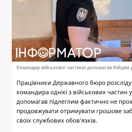
Командир військової частини допомагав бійцям 
Працівники Державного бюро розсліду
командира однієї з військових частин у 
допомагав підлеглим
фактично не про
продовжувати отримувати грошове заб
своїх службових обов'язків.