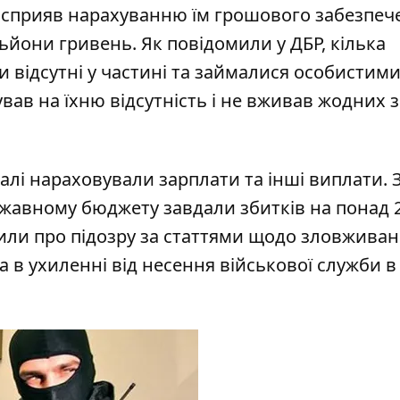
и сприяв нарахуванню їм грошового забезпеч
ьйони гривень. Як повідомили у ДБР, кілька
 відсутні у частині та
займалися особистим
вав на їхню відсутність і не вживав жодних з
далі нараховували зарплати та інші виплати. 
ержавному бюджету завдали збитків на понад 
или про підозру за статтями щодо зловжива
в ухиленні від несення військової служби в