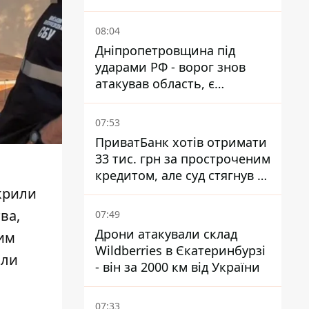
атак
08:04
Дніпропетровщина під
ударами РФ - ворог знов
атакував область, є
руйнування та пожежі
07:53
ПриватБанк хотів отримати
33 тис. грн за простроченим
кредитом, але суд стягнув з
боржниці лише 22 тис. грн
крили
ва,
07:49
Дрони атакували склад
вим
Wildberries в Єкатеринбурзі
али
- він за 2000 км від України
07:33