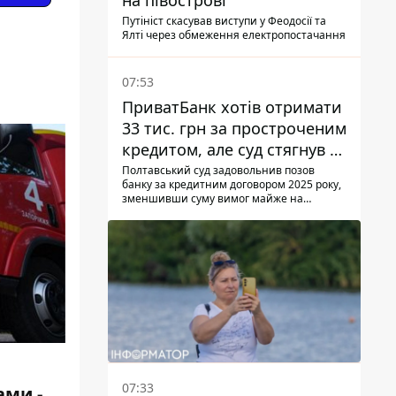
на півострові
Путініст скасував виступи у Феодосії та
Ялті через обмеження електропостачання
07:53
ПриватБанк хотів отримати
33 тис. грн за простроченим
кредитом, але суд стягнув з
боржниці лише 22 тис. грн
Полтавський суд задовольнив позов
банку за кредитним договором 2025 року,
зменшивши суму вимог майже на
третину
07:33
ами -