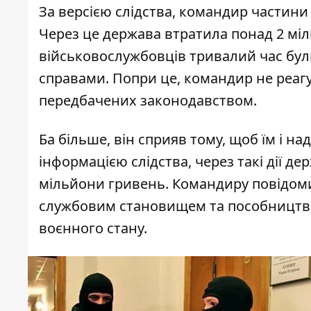
За версією слідства, командир частин
Через це держава втратила понад 2 міл
військовослужбовців тривалий час були
справами
. Попри це, командир не реагу
передбачених законодавством.
Ба більше, він сприяв тому, щоб їм і на
інформацією слідства, через такі дії д
мільйони гривень. Командиру повідом
службовим становищем та пособництва 
воєнного стану.