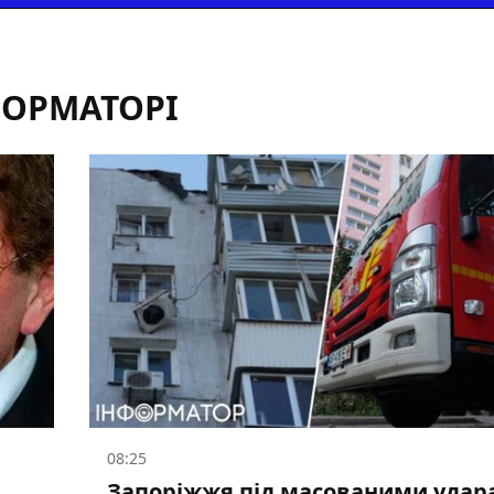
ФОРМАТОРІ
08:25
Запоріжжя під масованими удар