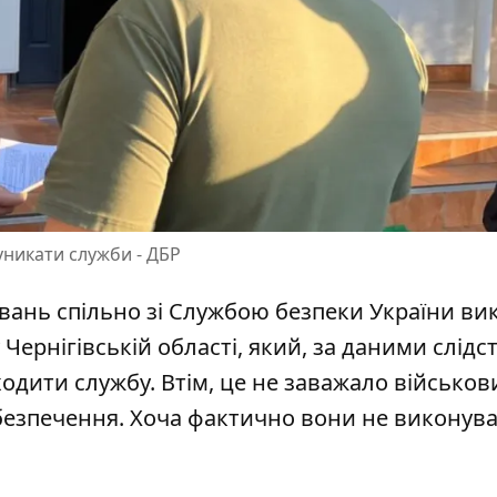
уникати служби - ДБР
вань спільно зі Службою безпеки України ви
Чернігівській області, який, за даними слідст
ходити службу
. Втім, це не заважало військо
езпечення. Хоча фактично вони не виконув