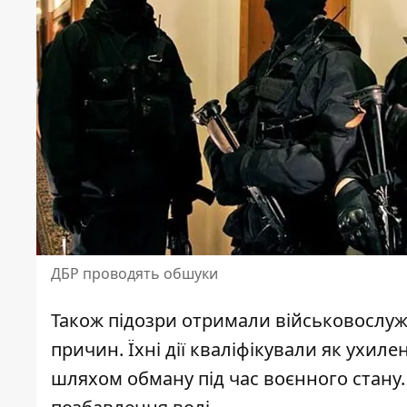
ДБР проводять обшуки
Також підозри отримали військовослужб
причин. Їхні дії кваліфікували як ухил
шляхом обману під час воєнного стану.