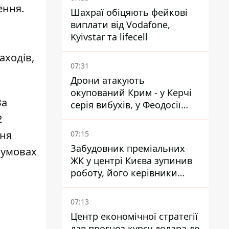
ення.
Шахраї обіцяють фейкові
виплати від Vodafone,
Kyivstar та lifecell
и
аходів,
07:31
Дрони атакують
окупований Крим - у Керчі
За
серія вибухів, у Феодосії
пожежа
2
ння
07:15
Забудовник преміальних
 умовах
ЖК у центрі Києва зупинив
роботу, його керівники
втекли з України - Bihus.info
07:13
Центр економічної стратегії
дав прогноз курсу долара до