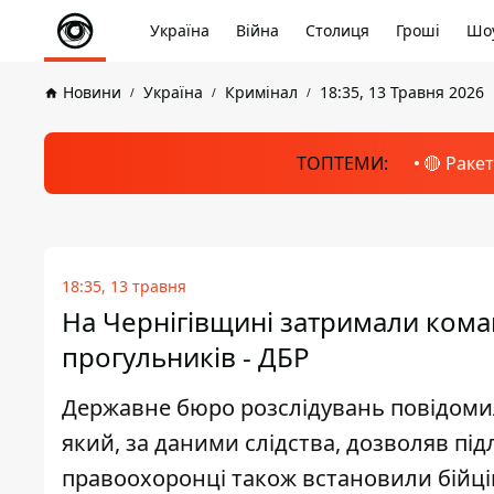
Україна
Війна
Столиця
Гроші
Шоу
Новини
Україна
Кримінал
18:35, 13 Травня 2026
ТОПТЕМИ:
🔴 Раке
18:35, 13 травня
На Чернігівщині затримали кома
прогульників - ДБР
Державне бюро розслідувань повідомил
який, за даними слідства, дозволяв пі
правоохоронці також встановили бійців,