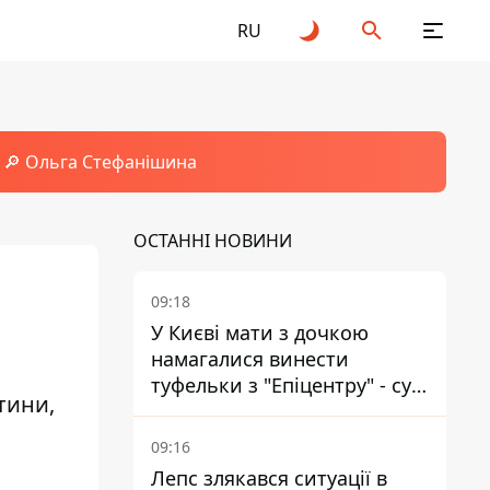
RU
🔎 Ольга Стефанішина
ОСТАННІ НОВИНИ
09:18
У Києві мати з дочкою
намагалися винести
туфельки з "Епіцентру" - суд
тини,
виніс вирок
09:16
Лепс злякався ситуації в