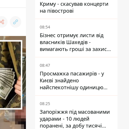
Криму - скасував концерти
на півострові
08:54
Бізнес отримує листи від
власників Шахедів -
вимагають гроші за захист
від атак
08:47
Просмажка пасажирів - у
Києві знайдено
найспекотнішу одиницю
громадського транспорту
08:25
Запоріжжя під масованими
ударами - 10 людей
поранені, за добу тисячі