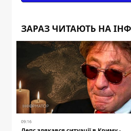
ЗАРАЗ ЧИТАЮТЬ НА ІН
09:16
Лепс злякався ситуації в Криму -