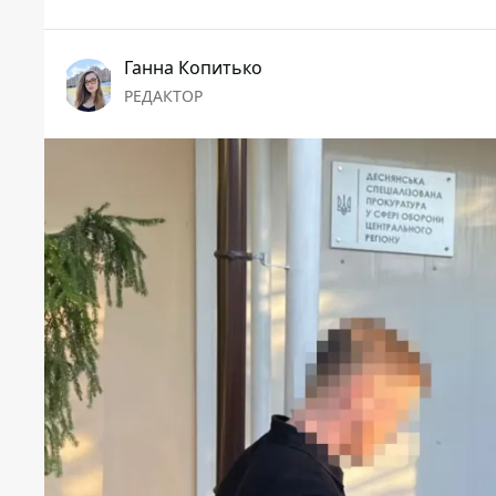
Ганна Копитько
РЕДАКТОР