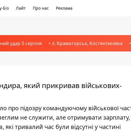
-Біз
Лайт
Про нас
Реклама
тний удар 5 серпня
⚠️ Краматорськ, Костянтинівка
ндира, який прикривав військових-
о про підозру командуючому військової час
длеглим не служити, але отримувати зарплату,
 які тривалий час були відсутні у частині