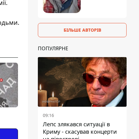
ії.
юдьми.
БІЛЬШЕ АВТОРІВ
ПОПУЛЯРНЕ
09:16
Лепс злякався ситуації в
Криму - скасував концерти