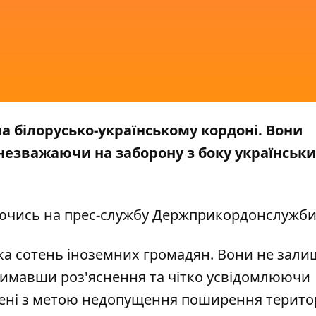
а білорусько-українському кордоні. Вони
незважаючи на заборону з боку українськ
ючись на прес-службу
Держприкордонслужб
ька сотень іноземних громадян. Вони не зал
тримавши роз'яснення та чітко усвідомлюючи
дені з метою недопущення поширення терито