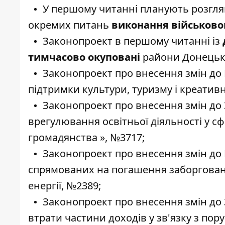
У першому читанні планують розгл
окремих питань
виконання військовог
Законопроект в першому читанні із
тимчасово окуповані
райони Донецько
Законопроект про внесення змін до
підтримки культури, туризму і креативн
Законопроект про внесення змін до 
врегулювання освітньої діяльності у сфе
громадянства », №
3717
;
Законопроект про внесення змін до 
спрямованих на погашення заборговано
енергії, №
2389
;
Законопроект про внесення змін до
втрати частини доходів у зв'язку з пор