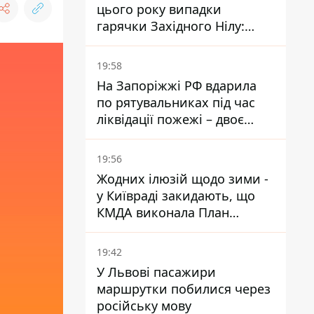
цього року випадки
гарячки Західного Нілу:
двоє людей заразилися
після укусів комарів
19:58
На Запоріжжі РФ вдарила
по рятувальниках під час
ліквідації пожежі – двоє
поранених
19:56
Жодних ілюзій щодо зими -
у Київраді закидають, що
КМДА виконала План
стійкості на 20%
19:42
У Львові пасажири
маршрутки побилися через
російську мову