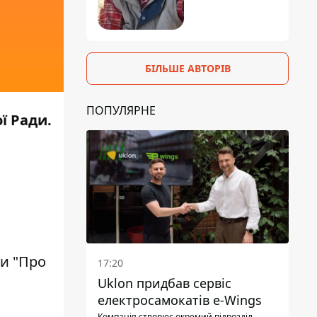
БІЛЬШЕ АВТОРІВ
ПОПУЛЯРНЕ
ї Ради.
ни "Про
17:20
Uklon придбав сервіс
електросамокатів e-Wings
Компанія створює окремий підрозділ