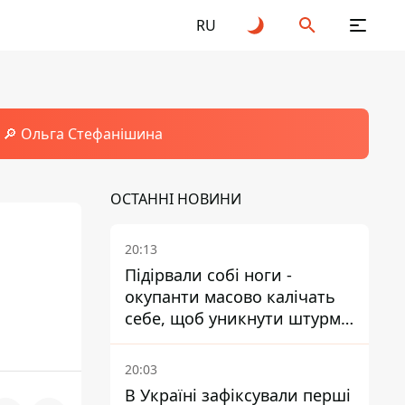
RU
🔎 Ольга Стефанішина
ОСТАННІ НОВИНИ
20:13
Підірвали собі ноги -
окупанти масово калічать
себе, щоб уникнути штурмів
- ГУР
20:03
В Україні зафіксували перші