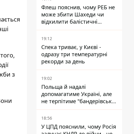
Флеш пояснив, чому РЕБ не
може збити Шахеди чи
шається
відхилити балістичні
нші
ракети
19:12
Спека триває, у Києві -
одразу три температурні
того,
рекорди за день
дії
жби з
19:02
Польща й надалі
допомагатиме Україні, але
Вони
не терпітиме "бандерівської
символіки" - Навроцький
18:56
У ЦПД пояснили, чому Росія
залучає КНДР до війни - це