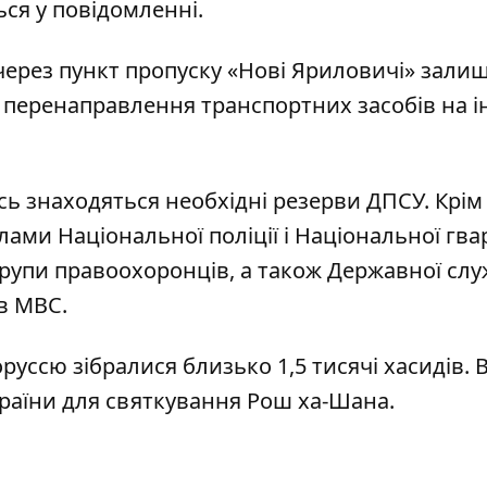
ься у повідомленні.
через пункт пропуску «Нові Яриловичі» зали
 перенаправлення транспортних засобів на і
сь знаходяться необхідні резерви ДПСУ. Крім 
лами Національної поліції і Національної гвар
групи правоохоронців, а також Державної слу
в МВС.
оруссю зібралися близько 1,5 тисячі хасидів. 
раїни для святкування Рош ха-Шана.