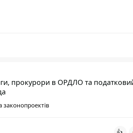
рги, прокурори в ОРДЛО та податкови
да
а законопроектів
👍