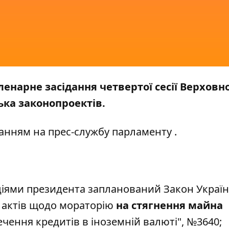
пленарне засідання четвертої сесії Верховно
ька законопроектів.
анням на прес-службу
парламенту
.
ціями президента запланований Закон Украї
 актів щодо мораторію
на стягнення майна
ечення кредитів в іноземній валюті", №
3640
;