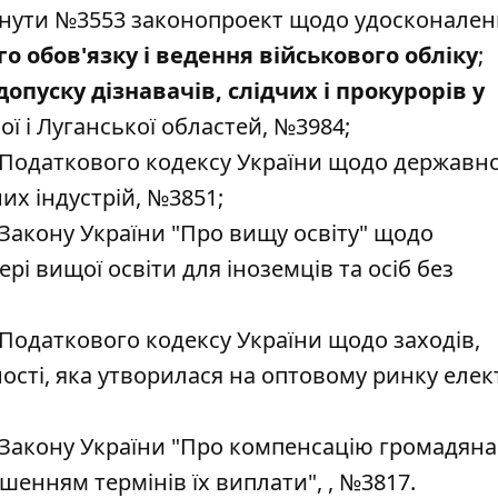
янути №
3553
законопроект щодо удосконален
о обов'язку і ведення військового обліку
;
допуску дізнавачів, слідчих і прокурорів у
ї і Луганської областей, №
3984
;
 Податкового кодексу України щодо державно
их індустрій, №
3851
;
Закону України "Про вищу освіту" щодо
рі вищої освіти для іноземців та осіб без
Податкового кодексу України щодо заходів,
сті, яка утворилася на оптовому ринку елек
 Закону України "Про компенсацію громадян
ушенням термінів їх виплати", , №
3817
.