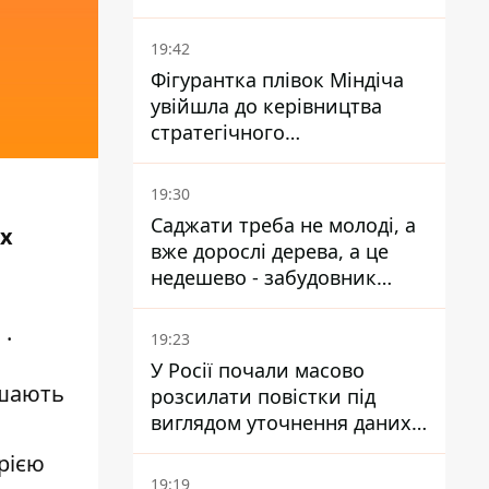
19:42
Фігурантка плівок Міндіча
увійшла до керівництва
стратегічного
держпідприємства -
працювала в Енергоатомі та
19:30
була заступницею
Саджати треба не молоді, а
их
Галущенка
вже дорослі дерева, а це
недешево - забудовник
Ніконов
и
.
19:23
У Росії почали масово
ишають
розсилати повістки під
виглядом уточнення даних
для набору контрактників
рією
19:19