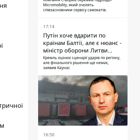
ня
Micromobility, який очолять
співзасновники сервісу самокатів.
17:14
Путін хоче вдарити по
країнам Балтії, але є нюанс -
ї
міністр оборони Литви
зробив заяву
Кремль оцінює сценарії ударів по регіону,
але фінального рішення ще немає,
заявив Каунас
тричної
ам
16:50