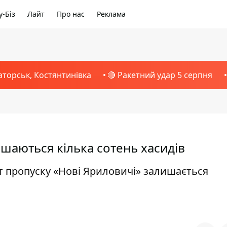
-Біз
Лайт
Про нас
Реклама
аторськ, Костянтинівка
🔴 Ракетний удар 5 серпня
шаються кілька сотень хасидів
т пропуску «Нові Яриловичі» залишається