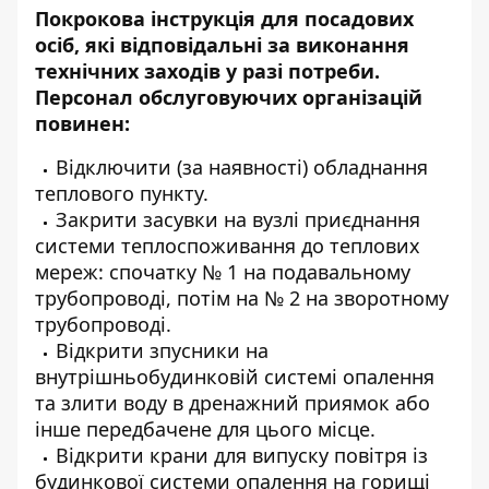
Покрокова інструкція для посадових
осіб, які відповідальні за виконання
технічних заходів у разі потреби.
Персонал обслуговуючих організацій
повинен:
Відключити (за наявності) обладнання
теплового пункту.
Закрити засувки на вузлі приєднання
системи теплоспоживання до теплових
мереж: спочатку № 1 на подавальному
трубопроводі, потім на № 2 на зворотному
трубопроводі.
Відкрити зпусники на
внутрішньобудинковій системі опалення
та злити воду в дренажний приямок або
інше передбачене для цього місце.
Відкрити крани для випуску повітря із
будинкової системи опалення на горищі