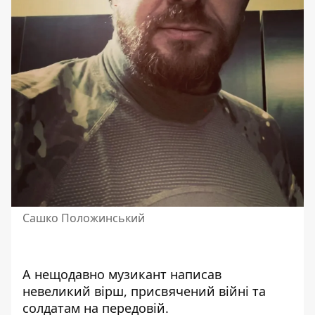
Сашко Положинський
А нещодавно музикант написав
невеликий вірш, присвячений війні та
солдатам на передовій.