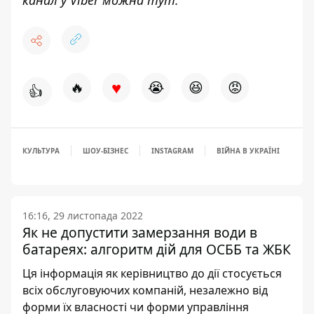
канал у Viber можна
тут
.
♥
🔥
😭
😆
😡
👍
КУЛЬТУРА
ШОУ-БІЗНЕС
INSTAGRAM
ВІЙНА В УКРАЇНІ
16:16, 29 листопада 2022
Як не допустити замерзання води в
батареях: алгоритм дій для ОСББ та ЖБК
Ця інформація як керівництво до дії стосується
всіх обслуговуючих компаній, незалежно від
форми їх власності чи форми управління