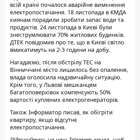
всій країні почалося аварійне
вимкнення
електропостачання. 18 листопада в КМДА
киянам порадили зробити запас води та
продуктів. 24 листопада в Києві були
знеструмлювати 70% житлових будинків.
ДТЕК повідомив про те, що в Києві світло
вмикатимуть на 2-3
години
на добу.
Нагадаємо, після
обстрілу ТЕС на
Вінниччині місто лишилось без опалення
,
влада оголосила надзвичайну ситуацію.
Крім того, у Львові
мешканцям
багатоповерхівок компенсують 50%
вартості
куплених електрогенераторів.
Також
Інформатор
писав, як
обігріти
квартиру, якщо відсутнє
електропостачання.
Підписуйтесь на наш
Telegram-канал
, щоб