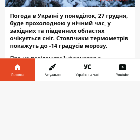
Погода в Україні у понеділок, 27 грудня,
буде прохолодною у нічний час, у
західних та південних областях
очікується сніг. Стовпчики термометрів
покажуть до -14 градусів морозу.
Про це повідомляє
Інформатор
з
посиланням на дані
Укргідрометцентру
.
Головна
Актуально
Україна на часі
Youtube
Так, на заході вдень від +1 до -5 градусів, а
вночі від -4 до -13 градусів морозу.
Інформатор у
Завантажити
телефоні
👉
У центральних та північних областях
прогнозують від -2 до -6 градусів вдень, а
вночі від -8 до -13 морозу.
На південному сході температура повітря
вдень становитиме від +3 до -8 градусів, а