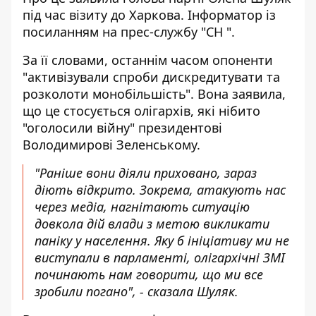
під час візиту до Харкова.
Інформатор
із
посиланням на прес-службу "
СН
".
За її словами, останнім часом опоненти
"активізували спроби дискредитувати та
розколоти монобільшість". Вона заявила,
що це стосується олігархів, які нібито
"оголосили війну" президентові
Володимирові Зеленському.
"Раніше вони діяли приховано, зараз
діють відкрито. Зокрема, атакують нас
через медіа, нагнітають ситуацію
довкола дій влади з метою викликати
паніку у населення. Яку б ініціативу ми не
виступали в парламенті, олігархічні ЗМІ
починають нам говорити, що ми все
зробили погано", - сказала Шуляк.