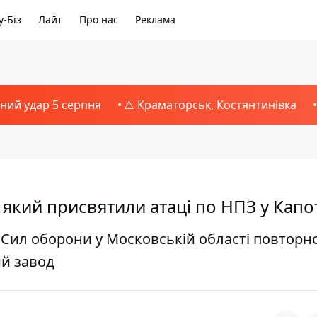
-Біз
Лайт
Про нас
Реклама
тний удар 5 серпня
⚠️ Краматорськ, Костянтинівка
 який присвятили атаці по НПЗ у Капо
и Сил оборони у Московській області повторн
й завод