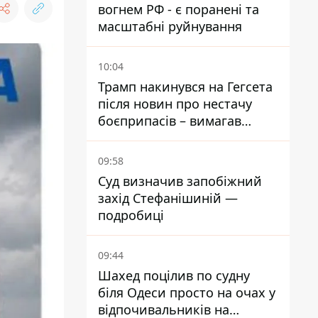
вогнем РФ - є поранені та
масштабні руйнування
10:04
Трамп накинувся на Гегсета
після новин про нестачу
боєприпасів – вимагав
пояснень
09:58
Суд визначив запобіжний
захід Стефанішиній —
подробиці
09:44
Шахед поцілив по судну
біля Одеси просто на очах у
відпочивальників на