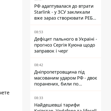
РФ адаптувалася до втрати
Starlink - у ЗСУ закликали
вже зараз створювати РЕБ
проти нової загрози
08:53
Дефіцит пального в Україні -
прогноз Сергія Куюна щодо
заправок і черг
08:42
Дніпропетровщина під
масованим ударом РФ - двоє
поранених, били по
Нікопольщині та
чете
Синельниківщині
08:33
Найдешевші тарифи
Київстар, Vodafone та lifecell