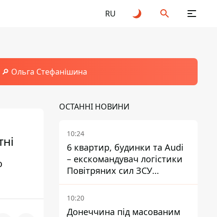
RU
🔎 Ольга Стефанішина
ОСТАННІ НОВИНИ
10:24
тні
6 квартир, будинки та Audi
– екскомандувач логістики
о
Повітряних сил ЗСУ
отримав нову підозру
10:20
Донеччина під масованим