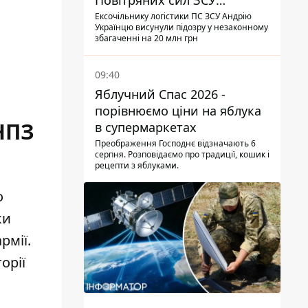
Повітряних сил ЗСУ
отримав нову підозру
Ексочільнику логістики ПС ЗСУ Андрію
Українцю висунули підозру у незаконному
збагаченні на 20 млн грн
09:40
Яблучний Спас 2026 -
порівнюємо ціни на яблука
НПЗ
в супермаркетах
Преображення Господнє відзначають 6
серпня. Розповідаємо про традиції, кошик і
рецепти з яблуками.
о
ки
рмії.
орії