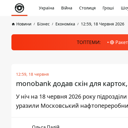
Україна
Війна
Столиця
Гроші
Шоу
Новини
Бізнес
Економіка
12:59, 18 Червня 2026
ТОПТЕМИ:
🔴 Раке
12:59, 18 червня
monobank додав скін для карток,
У ніч на 18 червня 2026 року підрозділ
уразили Московський нафтопереробни
Ольга Палій