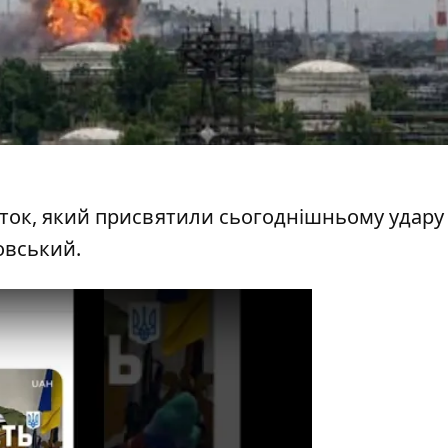
рток, який присвятили сьогоднішньому удару
овський
.