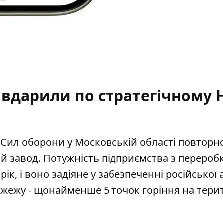
вдарили по стратегічному 
и Сил оборони у Московській області повторн
й завод
. Потужність підприємства з перероб
к, і воно задіяне у забезпеченні російської а
жежу - щонайменше 5 точок горіння на терит