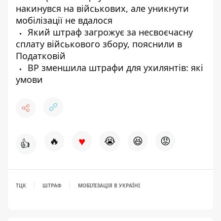
накинувся на військових, але уникнути
мобілізації не вдалося
Який штраф загрожує за несвоєчасну
сплату військового збору, пояснили в
Податковій
ВР зменшила штрафи для ухилянтів: які
умови
♥
🔥
😭
😆
😡
👍
ТЦК
ШТРАФ
МОБІЛІЗАЦІЯ В УКРАЇНІ