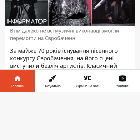
Втім далеко не всі музичні виконавці змогли
перемогти на Євробаченні
За майже 70 років існування
пісенного
конкурсу Євробачення
, на його сцені
виступили безліч артистів. Класичний
поп, рок, хіп-хоп, реп, електро, панк,
фольк – в етері звучали різні музичні
Головна
Актуально
Україна на часі
Youtube
стилі. За три хвилини учасники мали
нагоду запам'ятатися всьому світу. Ще б
Інформатор у
Завантажити
пак – аудиторія Євробачення складає сотні
телефоні
👉
мільйонів глядачів. То ж не дивно, що
багато хто епатував своїми образами та
перформансами.
Інформатор-Україна
згадає про найфріковищі виступи на