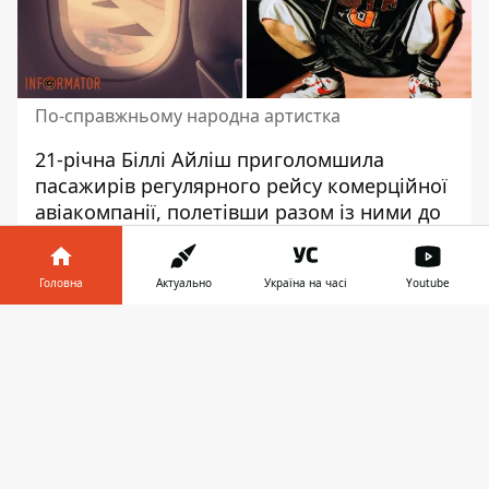
По-справжньому народна артистка
21-річна Біллі Айліш приголомшила
пасажирів регулярного рейсу комерційної
авіакомпанії
, полетівши разом із ними до
Великобританії економ-класом. Не
помітити Біллі було неможливо: на борт
Головна
Актуально
Україна на часі
Youtube
вона сіла в характерному для себе
мішкуватому яскравому образі.
Інформатор у
Завантажити
Прихильник, якому пощастило опинитися
телефоні
👉
в одному салоні зі співачкою, встиг зняти
відео, знявши артистку зі спини.
Потрапивши в мережу,
ролик
моментально став вірусним
і набрав