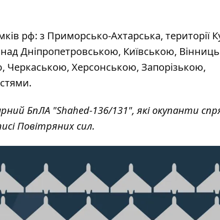
мків рф: з Приморсько-Ахтарська, території К
и над Дніпропетровською, Київською, Вінниц
, Черкаською, Херсонською, Запорізькою,
стями.
дарний БпЛА "Shahed-136/131", які окупанти сп
описі Повітряних сил.