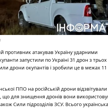
х
кий противник
атакував Україну ударними
купанти запустили по Україні 31 дрон з трьох
ли дрони окупантів і зробили це в межах 11
нської ППО на російській дрони
відзвітували
и, що для знищення дронів вони використов
також Сили підрозділів ЗСУ. Всього українсь