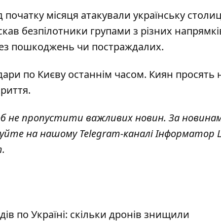
д початку місяця
атакували українську столи
скав безпілотники групами з різних напрямкі
без пошкоджень чи постраждалих.
дари по Києву останнім часом. Киян просять 
криття.
об не пропустити важливих новин. За новина
куйте на нашому Telegram-каналі
Інформатор L
т
.
ів по Україні: скільки дронів знищили