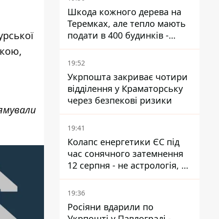
Шкода кожного дерева на
Теремках, але тепло мають
урської
подати в 400 будинків -
депутатка Київради
ькою,
19:52
Укрпошта закриває чотири
відділення у Краматорську
через безпекові ризики
рямували
19:41
Колапс енергетики ЄС під
час сонячного затемнення
12 серпня - не астрологія, у
Брюсселі готуються до
екстрених заходів
19:36
Росіяни вдарили по
Укрпошті у Павлограді -