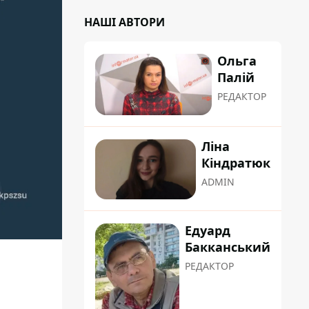
НАШІ АВТОРИ
Ольга
Палій
РЕДАКТОР
Ліна
Кіндратюк
ADMIN
Едуард
Бакканський
РЕДАКТОР