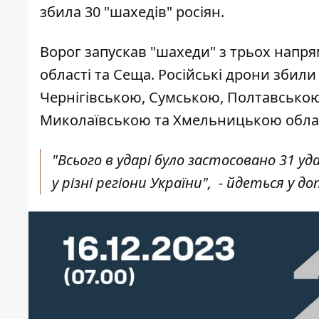
збила 30 "шахедів" росіян.
Ворог запускав "шахеди" з трьох напря
області та Сеща. Російські дрони збил
Чернігівською, Сумською, Полтавською
Миколаївською та Хмельницькою обла
"Всього в ударі було застосовано 31 у
у різні регіони України", - йдеться у д