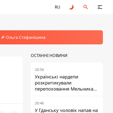
RU
🔎 Ольга Стефанішина
ОСТАННІ НОВИНИ
20:56
Українські нардепи
розкритикували
перепоховання Мельника
через ризик дипломатичної
ізоляції
20:46
У Гданську чоловік напав на