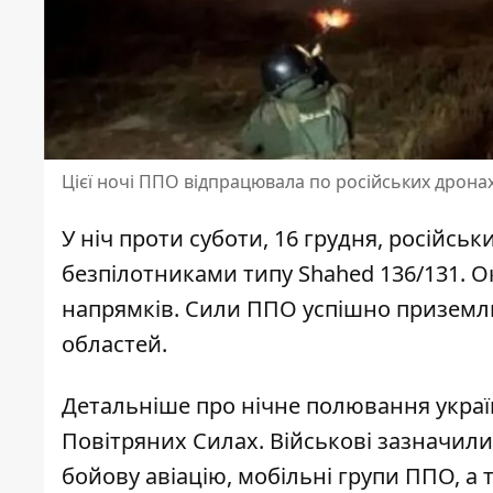
Цієї ночі ППО відпрацювала по російських дрона
У ніч проти суботи, 16 грудня, російсь
безпілотниками
типу Shahed 136/131. О
напрямків. Сили ППО успішно приземли
областей.
Детальніше про нічне
полювання украї
Повітряних Силах. Військові зазначил
бойову авіацію, мобільні групи ППО, а 