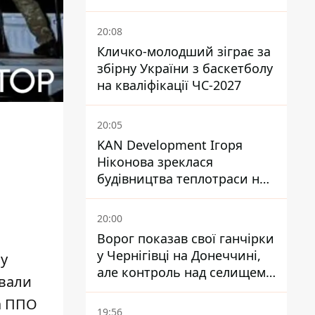
посольство відреагувало
20:08
Кличко-молодший зіграє за
збірну України з баскетболу
на кваліфікації ЧС-2027
20:05
KAN Development Ігоря
Ніконова зреклася
будівництва теплотраси на
Теремках
20:00
Ворог показав свої ганчірки
у Чернігівці на Донеччині,
 у
але контроль над селищем
ували
не підтверджений
ка ППО
19:56