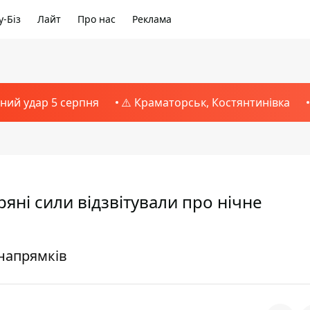
-Біз
Лайт
Про нас
Реклама
тний удар 5 серпня
⚠️ Краматорськ, Костянтинівка
ряні сили відзвітували про нічне
 напрямків