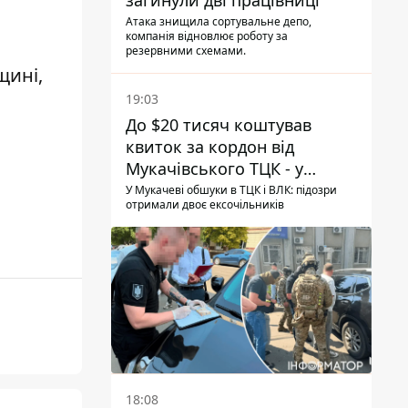
загинули дві працівниці
Атака знищила сортувальне депо,
компанія відновлює роботу за
резервними схемами.
щині,
19:03
До $20 тисяч коштував
квиток за кордон від
Мукачівського ТЦК - у
гучній справі перші підозри
У Мукачеві обшуки в ТЦК і ВЛК: підозри
отримали двоє ексочільників
отримали двоє колишніх
керівників
18:08