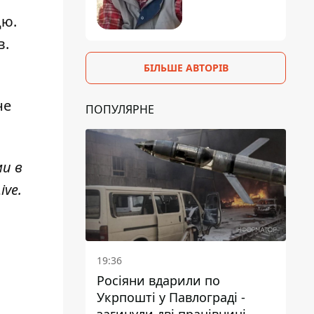
цю.
в.
БІЛЬШЕ АВТОРІВ
не
ПОПУЛЯРНЕ
ми в
ive
.
19:36
Росіяни вдарили по
Укрпошті у Павлограді -