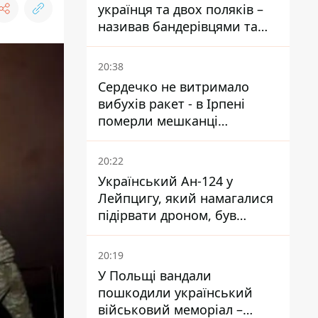
українця та двох поляків –
називав бандерівцями та
поводився агресивно
20:38
Сердечко не витримало
вибухів ракет - в Ірпені
померли мешканці
притулку для собак з
інвалідністю
20:22
Український Ан-124 у
Лейпцигу, який намагалися
підірвати дроном, був
завантажений
боєприпасами
20:19
У Польщі вандали
пошкодили український
військовий меморіал –