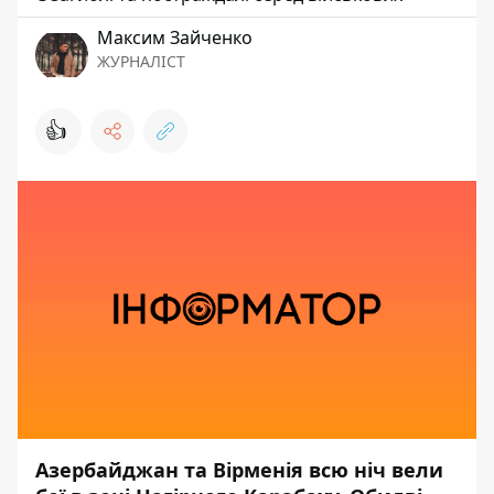
Максим Зайченко
ЖУРНАЛІСТ
👍
Азербайджан та Вірменія всю ніч вели