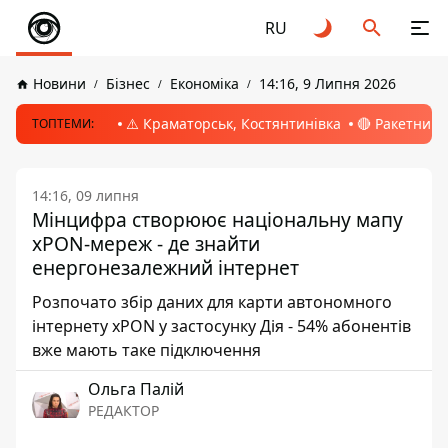
RU
Новини
Бізнес
Економіка
14:16, 9 Липня 2026
⚠️ Краматорськ, Костянтинівка
🔴 Ракетний 
ТОПТЕМИ:
14:16, 09 липня
Мінцифра створюює національну мапу
xPON-мереж - де знайти
енергонезалежний інтернет
Розпочато збір даних для карти автономного
інтернету xPON у застосунку Дія - 54% абонентів
вже мають таке підключення
Ольга Палій
РЕДАКТОР