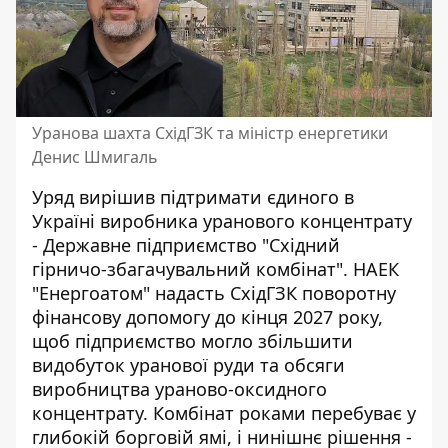
Уранова шахта СхідГЗК та міністр енергетики
Денис Шмигаль
Уряд вирішив підтримати єдиного в
Україні виробника уранового концентрату
- Державне підприємство "
Східний
гірничо-збагачувальний комбінат
". НАЕК
"Енергоатом" надасть СхідГЗК поворотну
фінансову допомогу до кінця 2027 року,
щоб підприємство могло збільшити
видобуток уранової руди та обсяги
виробництва ураново-оксидного
концентрату. Комбінат роками перебуває у
глибокій борговій ямі, і нинішнє рішення -