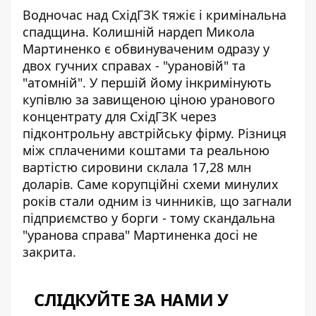
Водночас над СхідГЗК тяжіє і кримінальна
спадщина. Колишній нардеп Микола
Мартиненко є обвинуваченим одразу у
двох гучних справах - "урановій" та
"атомній". У першій йому інкримінують
купівлю за завищеною ціною уранового
концентрату для СхідГЗК через
підконтрольну австрійську фірму. Різниця
між сплаченими коштами та реальною
вартістю сировини склала 17,28 млн
доларів. Саме корупційні схеми минулих
років стали одним із чинників, що загнали
підприємство у борги - тому
скандальна
"уранова справа" Мартиненка
досі не
закрита.
СЛІДКУЙТЕ ЗА НАМИ У