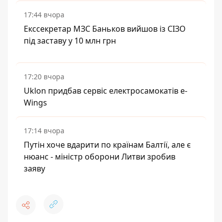
17:44 вчора
Екссекретар МЗС Баньков вийшов із СІЗО
під заставу у 10 млн грн
17:20 вчора
Uklon придбав сервіс електросамокатів e-
Wings
17:14 вчора
Путін хоче вдарити по країнам Балтії, але є
нюанс - міністр оборони Литви зробив
заяву