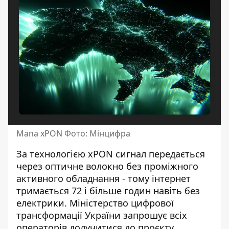
Мапа xPON Фото: Мінцифра
За технологією xPON сигнал передається
через оптичне волокно без проміжного
активного обладнання - тому інтернет
тримається 72 і більше годин навіть без
електрики.
Міністерство цифрової
трансформації України
запрошує всіх
операторів долучитися до проєкту.