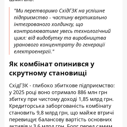
"Ми перетворимо СхідГЗК на успішне
підприємство - частину вертикально
інтегрованого холдингу, що
контролюватиме увесь технологічний
цикл: від видобутку та виробництва
уранового концентрату до генерації
електроенергії."
Як комбінат опинився у
скрутному становищі
СхідГЗК - глибоко збиткове підприємство:
у 2025 році воно отримало 886 млн грн
збитку при чистому доході 1,85 млрд грн.
Кредиторська заборгованість комбінату
становить 9,8 млрд грн, що майже втричі
перевищує балансову вартість основних
активів у 3,6 млрд грн. Борг перед самим