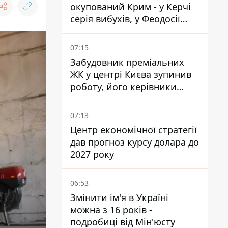
окупований Крим - у Керчі
серія вибухів, у Феодосії
пожежа
07:15
Забудовник преміальних
ЖК у центрі Києва зупинив
роботу, його керівники
втекли з України - Bihus.info
07:13
Центр економічної стратегії
дав прогноз курсу долара до
2027 року
06:53
Змінити ім'я в Україні
можна з 16 років -
подробиці від Мін'юсту