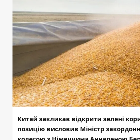
Китай закликав відкрити зелені кори
позицію висловив Міністр закордонн
колегою з Німеччини Анналеною Бе