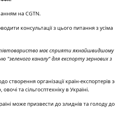
ланням на
CGTN
.
водити консультації з цього питання з усіма
е співтовариство має сприяти якнайшвидшому
 "зеленого каналу" для експорту зернових з
до створення організації країн-експортерів
з
, овочі та сільгосптехніку
в Україні.
раїні
може призвести до злиднів та голоду до