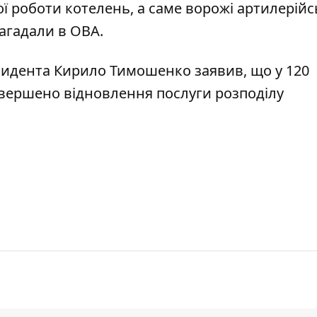
ї роботи котелень, а саме ворожі артилерійс
агадали в ОВА.
езидента Кирило Тимошенко
заявив
, що у 120
авершено відновлення послуги розподілу