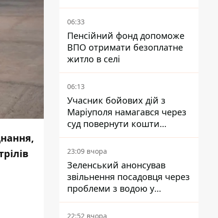
06:33
Пенсійний фонд допоможе
ВПО отримати безоплатне
житло в селі
06:13
Учасник бойових дій з
Маріуполя намагався через
суд повернути кошти
субсидії з рахунку в
днання,
Ощадбанку - яким було
23:09 вчора
трілів
рішення
Зеленський анонсував
звільнення посадовця через
проблеми з водою у
Марганці
22:52 вчора