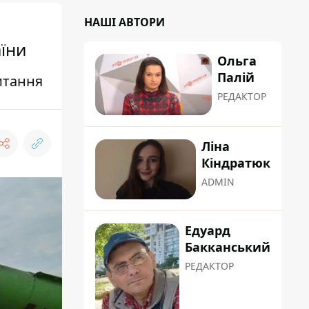
НАШІ АВТОРИ
аїни
Ольга
Палій
итання
РЕДАКТОР
Ліна
Кіндратюк
ADMIN
Едуард
Бакканський
РЕДАКТОР