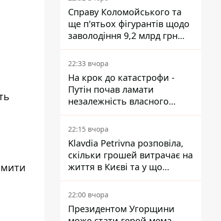
Справу Коломойського та
ще п'ятьох фігурантів щодо
заволодіння 9,2 млрд грн
ПриватБанку скерували до
и
суду
22:33 вчора
На крок до катастрофи -
Путін почав ламати
ть
незалежність власного
Центробанку, змусивши
знизити базову ставку
22:15 вчора
Klavdia Petrivna розповіла,
скільки грошей витрачає на
омити
життя в Києві та у що
вкладає мільйони
22:00 вчора
Президентом Угорщини
може стати герой мема