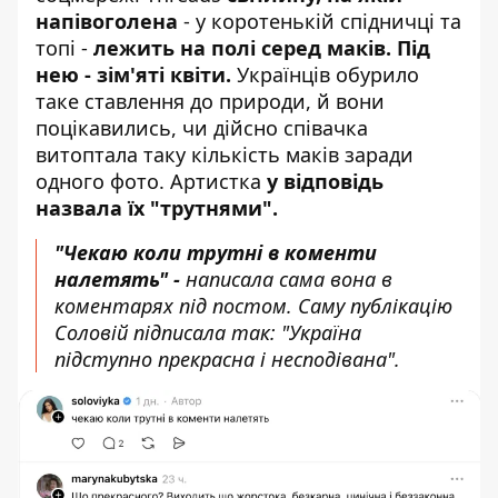
напівоголена
- у коротенькій спідничці та
топі -
лежить на полі серед маків.
Під
нею - зім'яті квіти.
Українців обурило
таке ставлення до природи, й вони
поцікавились, чи дійсно співачка
витоптала таку кількість маків заради
одного фото. Артистка
у відповідь
назвала їх "трутнями".
"Чекаю коли трутні в коменти
налетять" -
написала сама вона в
коментарях під постом. Саму публікацію
Соловій підписала так: "Україна
підступно прекрасна і несподівана".