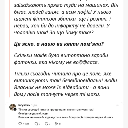
заїжджають прямо туди на машинах. Він
бігає, людей ганяє, а всім пофіг! У нього
шалені фінансові збитки, ще і розпач, і
нерви, хоч би до інфаркту не довели. У
чоловіка шок! За що йому таке?
Це ясно, а нашо ви квіти пом'яли?
Скільки маків було витоптано заради
фоточки, яка нікому не вс@@лася.
Тільки сьогодні читала про це поле, яке
витоптують такі безвідповідальні люди.
Власник не може їх відвадити - а вони
йому посів топчуть через ті маки.