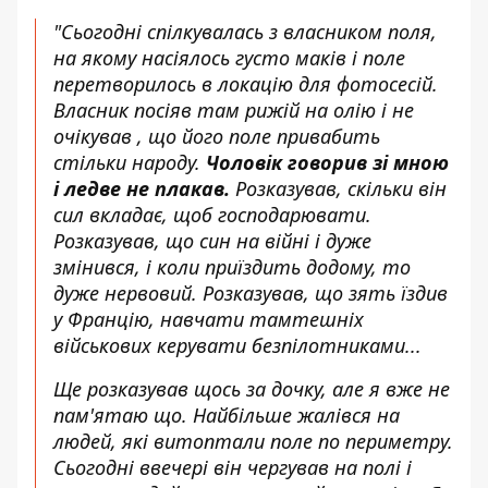
"Сьогодні спілкувалась з власником поля,
на якому насіялось густо маків і поле
перетворилось в локацію для фотосесій.
Власник посіяв там рижій на олію і не
очікував , що його поле привабить
стільки народу.
Чоловік говорив зі мною
і ледве не плакав.
Розказував, скільки він
сил вкладає, щоб господарювати.
Розказував, що син на війні і дуже
змінився, і коли приїздить додому, то
дуже нервовий. Розказував, що зять їздив
у Францію, навчати тамтешніх
військових керувати безпілотниками...
Ще розказував щось за дочку, але я вже не
пам'ятаю що. Найбільше жалівся на
людей, які витоптали поле по периметру.
Сьогодні ввечері він чергував на полі і