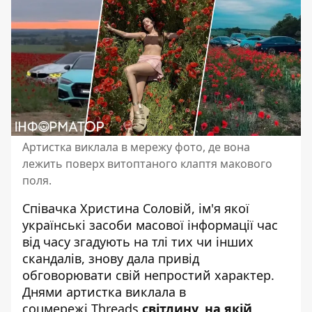
Артистка виклала в мережу фото, де вона
лежить поверх витоптаного клаптя макового
поля.
Співачка
Христина Соловій
, ім'я якої
українські засоби масової інформації час
від часу згадують на тлі тих чи інших
скандалів, знову дала привід
обговорювати свій непростий характер.
Днями артистка виклала в
соцмережі Threads
світлину, на якій