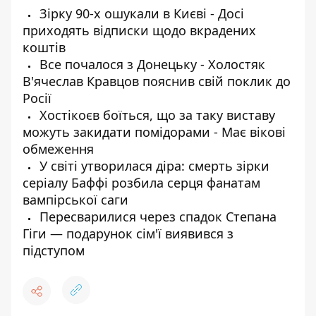
Зірку 90-х ошукали в Києві - Досі
приходять відписки щодо вкрадених
коштів
Все почалося з Донецьку - Холостяк
В'ячеслав Кравцов пояснив свій поклик до
Росії
Хостікоєв боїться, що за таку виставу
можуть закидати помідорами - Має вікові
обмеження
У світі утворилася діра: смерть зірки
серіалу Баффі розбила серця фанатам
вампірської саги
Пересварилися через спадок Степана
Гіги — подарунок сім'ї виявився з
підступом