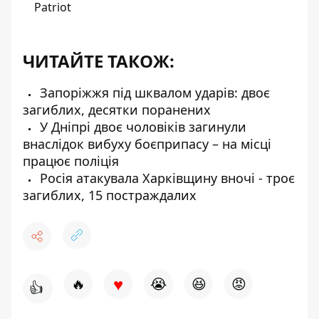
Patriot
ЧИТАЙТЕ ТАКОЖ:
Запоріжжя під шквалом ударів: двоє
загиблих, десятки поранених
У Дніпрі двоє чоловіків загинули
внаслідок вибуху боєприпасу – на місці
працює поліція
Росія атакувала Харківщину вночі - троє
загиблих, 15 постраждалих
♥
🔥
😭
😆
😡
👍