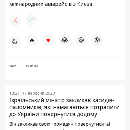
міжнародних авіарейсів
з Києва.
♥
🔥
😭
😆
😡
👍
МАУ
ТУРИЗМ
13:21, 17 вересня 2020
Ізраїльський міністр закликав хасидів-
паломників, які намагаються потрапити
до України повернутися додому
Він закликав своїх громадян повернутисятаі