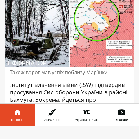
Також ворог мав успіх поблизу Марʼїнки
Інститут вивчення війни (ISW)
підтвердив
просування Сил оборони
України в районі
Бахмута. Зокрема, йдеться про
покращення позицій біля Кліщіївки.
Водночас російські окупанти мають
Головна
Актуально
Україна на часі
Youtube
просування поблизу Марʼїнки.
Інформатор у
Також ворогу вдалося дещо
покращити
Завантажити