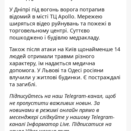
У Дніпрі під вогонь ворога потрапив
відомий в місті ТЦ Apollo
. Мережею
ширяться відео руйнувань та пожежі в
торговельному центрі. Суттєво
пошкоджено і будівлю медзакладу.
Також після атаки на Київ щонайменше 14
людей отримали травми різного
характеру, їм
надається медична
допомога
.
У Львові та Одесі росіяни
влучили у житлові будинки.
Є постраждалі
та загиблі
.
Підписуйтесь на наш
Telegram-канал
, щоб
не пропустити важливих новин. За
новинами в режимі онлайн прямо в
месенджері слідкуйте у нашому Telegram-
каналі
Інформатор Live
. Підписатися на
канал Viber можна
тут
.