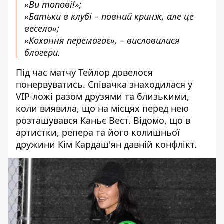
«Ви топові!»;
«Батьки в клубі – повний кринж, але це
весело»;
«Кохання перемагає», – висловилися
блогери.
Під час матчу Тейлор довелося
понервуватись. Співачка
знаходилася у
VIP-ложі разом друзями та близькими
,
коли виявила, що на місцях перед нею
розташувався
Каньє Вест
. Відомо, що в
артистки, репера та його колишньої
дружини
Кім Кардаш'ян
давній конфлікт.