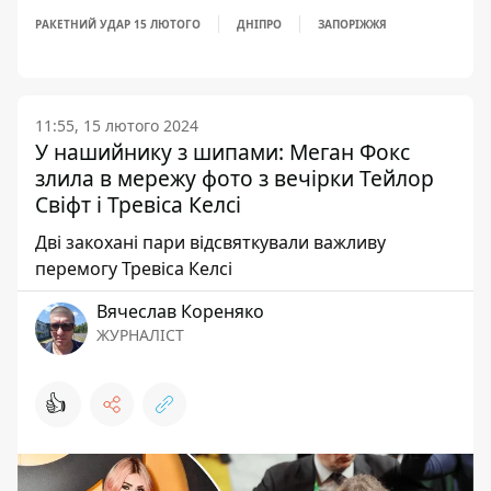
РАКЕТНИЙ УДАР 15 ЛЮТОГО
ДНІПРО
ЗАПОРІЖЖЯ
11:55, 15 лютого 2024
У нашийнику з шипами: Меган Фокс
злила в мережу фото з вечірки Тейлор
Свіфт і Тревіса Келсі
Дві закохані пари відсвяткували важливу
перемогу Тревіса Келсі
Вячеслав Кореняко
ЖУРНАЛІСТ
👍