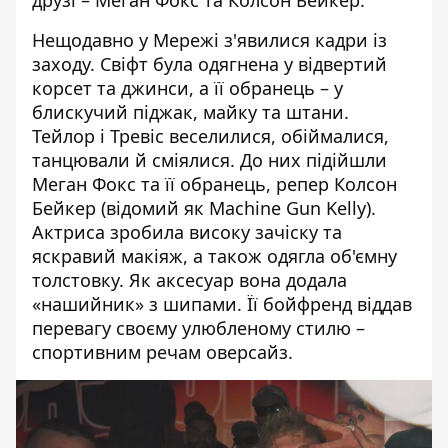
друзі – Меган Фокс та Колсон Бейкер.
Нещодавно у Мережі з'явилися кадри із
заходу. Свіфт була одягнена у відвертий
корсет та джинси, а її обранець – у
блискучий піджак, майку та штани.
Тейлор
і
Тревіс
веселилися, обіймалися,
танцювали й сміялися. До них підійшли
Меган Фокс
та її обранець, репер
Колсон
Бейкер
(відомий як Machine Gun Kelly).
Актриса
зробила високу зачіску та
яскравий макіяж
, а також одягла об'ємну
толстовку. Як аксесуар вона додала
«нашийник» з шипами. Її бойфренд віддав
перевагу своєму улюбленому стилю –
спортивним речам оверсайз
.