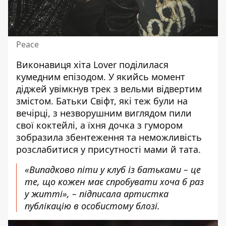
Peace
Виконавиця хіта Lover поділилася
кумедним епізодом. У якийсь момент
діджей увімкнув трек з вельми відвертим
змістом. Батьки Свіфт, які теж були на
вечірці, з незворушним виглядом пили
свої коктейлі, а їхня дочка з гумором
зобразила збентеження та неможливість
розслабитися у присутності мами й тата.
«Випадково піти у клуб із батьками – це
те, що кожен має спробувати хоча б раз
у житті», – підписала артистка
публікацію в особистому блозі.