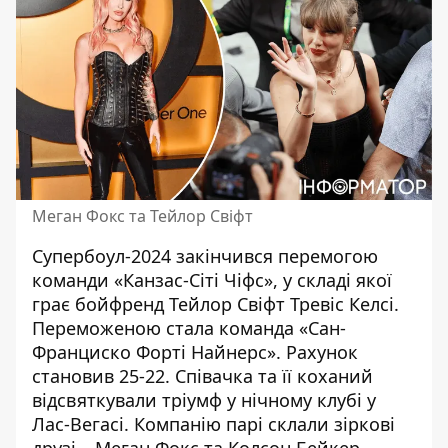
Меган Фокс та Тейлор Свіфт
Супербоул-2024 закінчився перемогою
команди «Канзас-Сіті Чіфс», у складі якої
грає бойфренд Тейлор Свіфт Тревіс Келсі.
Переможеною стала команда «Сан-
Франциско Форті Найнерс». Рахунок
становив 25-22. Співачка та її коханий
відсвяткували тріумф у нічному клубі у
Лас-Вегасі.
Компанію
парі склали зіркові