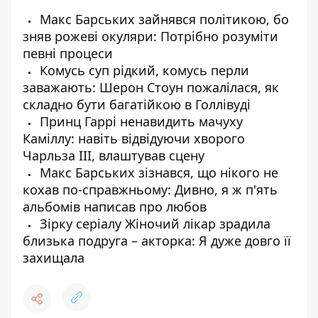
Макс Барських зайнявся політикою, бо
зняв рожеві окуляри: Потрібно розуміти
певні процеси
Комусь суп рідкий, комусь перли
заважають: Шерон Стоун пожалілася, як
складно бути багатійкою в Голлівуді
Принц Гаррі ненавидить мачуху
Каміллу: навіть відвідуючи хворого
Чарльза III, влаштував сцену
Макс Барських зізнався, що нікого не
кохав по-справжньому: Дивно, я ж п'ять
альбомів написав про любов
Зірку серіалу Жіночий лікар зрадила
близька подруга – акторка: Я дуже довго її
захищала