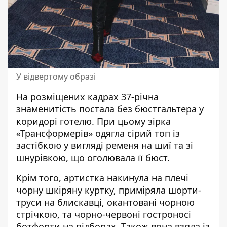
У відвертому образі
На розміщених кадрах 37-річна
знаменитість
постала без бюстгальтера у
коридорі готелю
. При цьому зірка
«Трансформерів» одягла сірий топ із
застібкою у вигляді ременя на шиї та зі
шнурівкою, що оголювала її бюст.
Крім того, артистка накинула на плечі
чорну шкіряну куртку, приміряла шорти-
труси на блискавці, окантовані чорною
стрічкою, та чорно-червоні гостроносі
ботфорти на підборах. Також вона взяла із