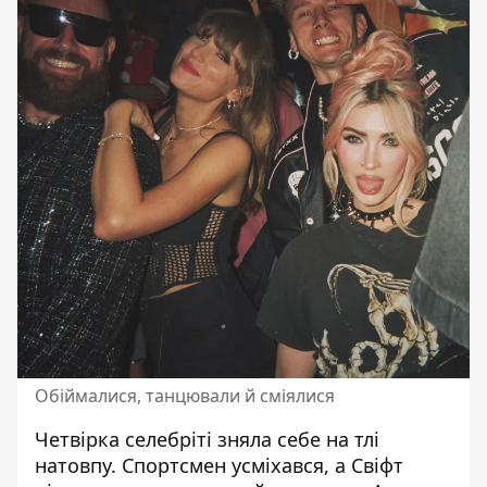
Обіймалися, танцювали й сміялися
Четвірка селебріті зняла себе на тлі
натовпу. Спортсмен усміхався, а Свіфт