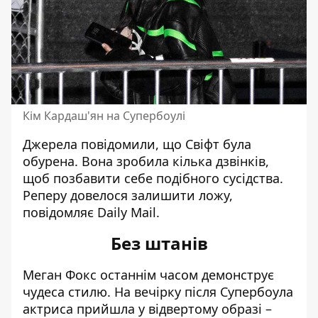
Кім Кардаш'ян на Супербоулі
Джерела повідомили, що Свіфт була
обурена. Вона зробила кілька дзвінків,
щоб позбавити себе подібного сусідства.
Реперу довелося залишити ложу,
повідомляє Daily Mail.
Без штанів
Меган Фокс останнім часом демонструє
чудеса стилю. На вечірку після Супербоула
актриса прийшла у відвертому образі –