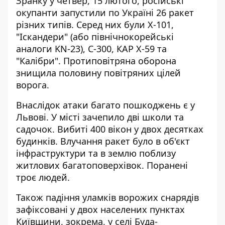
Зранку у четвер, 15 лютого, російські
окупанти
запустили по Україні 26 ракет
різних типів. Серед них були Х-101,
"Іскандери" (або північнокорейські
аналоги KN-23), С-300, КАР Х-59 та
"Калібри". Протиповітряна оборона
знищила половину повітряних цілей
ворога.
Внаслідок атаки багато пошкоджень є у
Львові. У місті зачепило дві школи та
садочок.
Вибиті 400 вікон
у двох десятках
будинків. Влучання ракет було в об'єкт
інфраструктури та в землю поблизу
житлових багатоповерхівок. Поранені
троє людей.
Також
падіння уламків ворожих снарядів
зафіксовані у двох населених пунктах
Київщини, зокрема, у селі Буда-