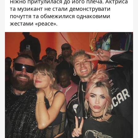
ніжно притулилася до його плеча. Актриса
та музикант не стали демонструвати
почуття та обмежилися однаковими
жестами «peace».