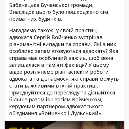
Бабенецька Бучанської громади.
Внаслідок цього було
пошкоджено сім
приватних будинків
.
Нагадаємо також: у своїй практиці
адвоката Сергій Войченко зустрічав
різноманітні випадки та справи. Які з них
особливо запам'ятовуються адвокату? Яка
справа має особливий важіль, щоб вона
залишалася в пам'яті фахівця? У цьому
відео розглянемо різні аспекти роботи
адвоката та дізнаємося, які справи можуть
стати важливими в їхній практиці.
Приєднуйтеся до перегляду та дізнайтеся
більше разом із Сергієм Войченком,
керуючим партнером адвокатського
об'єднання «Войченко і Дульський».