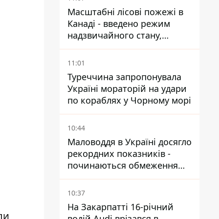
Масштабні лісові пожежі в
Канаді - введено режим
надзвичайного стану,
виїхали понад 20 тисяч
людей
11:01
Туреччина запропонувала
Україні мораторій на удари
по кораблях у Чорному морі
10:44
Маловоддя в Україні досягло
рекордних показників -
починаються обмеження
водопостачання
10:37
На Закарпатті 16-річний
ли
водій Audi врізався в