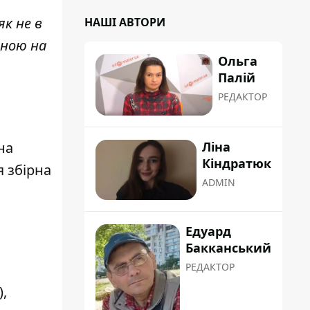
як не в
НАШІ АВТОРИ
рною на
Ольга
Палій
РЕДАКТОР
на
Ліна
Кіндратюк
я збірна
ADMIN
Едуард
Бакканський
РЕДАКТОР
,