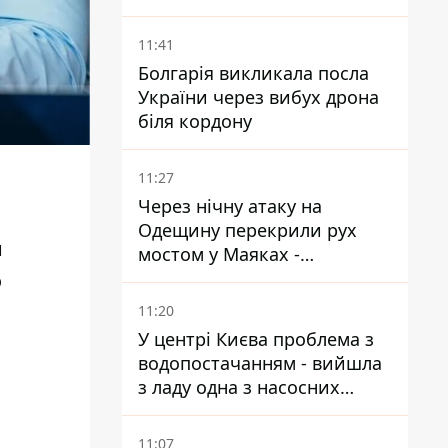
конвейєра
11:41
Болгарія викликала посла
України через вибух дрона
біля кордону
11:27
Через нічну атаку на
Одещину перекрили рух
н
мостом у Маяках -
подробиці від ДПСУ
о
11:20
У центрі Києва проблема з
водопостачанням - вийшла
з ладу одна з насосних
станцій
11:07