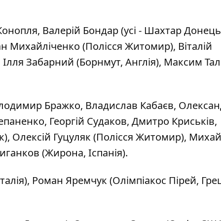
нопля, Валерій Бондар (усі - Шахтар Донець
н Михайліченко (Полісся Житомир), Віталій
, Ілля Забарний (Борнмут, Англія), Максим Та
одимир Бражко, Владислав Кабаєв, Олексан
тепаненко, Георгій Судаков, Дмитро Криськів,
к), Олексій Гуцуляк (Полісся Житомир), Миха
иганков (Жирона, Іспанія).
алія), Роман Яремчук (Олімпіакос Пірей, Грец