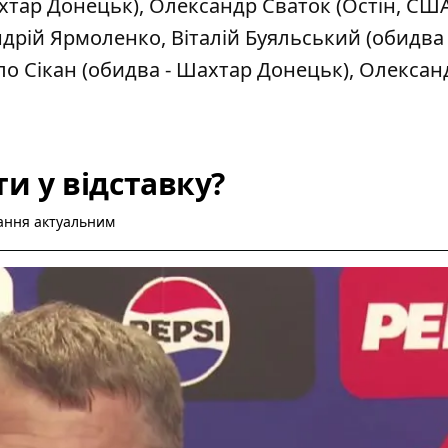
тар Донецьк), Олександр Сваток (Остін, США
рій Ярмоленко, Віталій Буяльський (обидва 
ло Сікан (обидва - Шахтар Донецьк), Олексан
ти у відставку?
тання актуальним