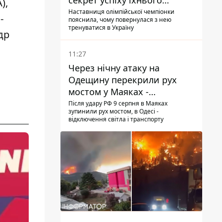
секрет успіху їхнього
),
тандему
Наставниця олімпійської чемпіонки
-
пояснила, чому повернулася з нею
тренуватися в Україну
др
11:27
Через нічну атаку на
Одещину перекрили рух
мостом у Маяках -
подробиці від ДПСУ
Після удару РФ 9 серпня в Маяках
зупинили рух мостом, в Одесі -
відключення світла і транспорту