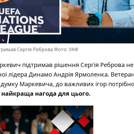
тримав Сергія Реброва Фото: УАФ
кевич підтримав рішення Сергія Реброва не
ної лідера Динамо Андрія Ярмоленка. Ветера
а думку Маркевича, до важливих ігор потрібн
й найкраща нагода для цього.