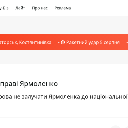
-Біз
Лайт
Про нас
Реклама
аторськ, Костянтинівка
🔴 Ракетний удар 5 серпня
 справі Ярмоленко
ва не залучати Ярмоленка до національної 