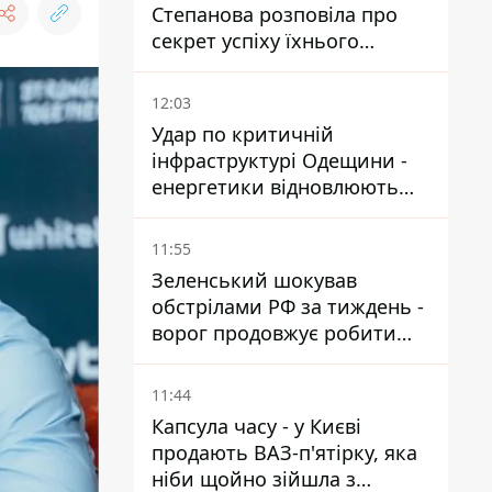
Степанова розповіла про
секрет успіху їхнього
тандему
12:03
Удар по критичній
інфраструктурі Одещини -
енергетики відновлюють
світло
11:55
Зеленський шокував
обстрілами РФ за тиждень -
ворог продовжує робити
ставку на балістичний
терор
11:44
Капсула часу - у Києві
продають ВАЗ-п'ятірку, яка
ніби щойно зійшла з