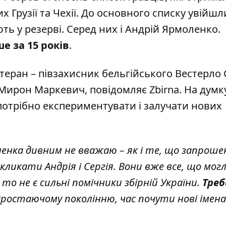
х Грузії та Чехії. До основного списку увійшл
ють у резерві. Серед них і Андрій Ярмоленко.
е за 15 років
.
теран – півзахисник бельгійського Вестерло 
 Мирон Маркевич
, повідомляє Zbirna. На думк
е потрібно експериментувати і залучати нових
ленка дивним не вважаю – як і те, що запроше
кликати Андрія і Сергія. Вони вже все, що могл
 то не є сильні помічники збірній України.
Треб
дростаючому поколінню, час почути нові імен