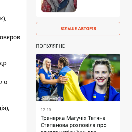
к),
БІЛЬШЕ АВТОРІВ
ловєров
ПОПУЛЯРНЕ
др
йло
ія),
12:15
Тренерка Магучіх Тетяна
Степанова розповіла про