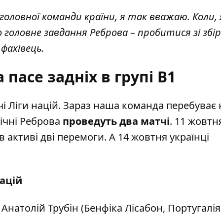
оловної команди країни, я так вважаю. Коли, 
 головне завдання Реброва – пробитися зі збі
 фахівець.
пасе задніх в групі В1
чі Ліги націй. Зараз наша команда перебуває 
пічні Реброва
проведуть два матчі
. 11 жовтн
є в активі дві перемоги. А 14 жовтня українці
націй
Анатолій Трубін (Бенфіка Лісабон, Португалія)