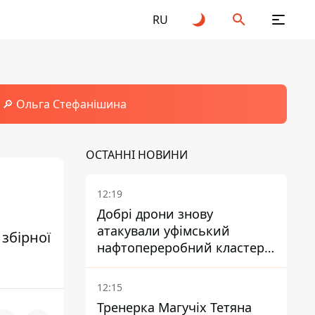
RU
🔎 Ольга Стефанішина
ОСТАННІ НОВИНИ
12:19
Добрі дрони знову
атакували уфімський
збірної
нафтопереробний кластер -
один упав на недобудову
12:15
Тренерка Магучіх Тетяна