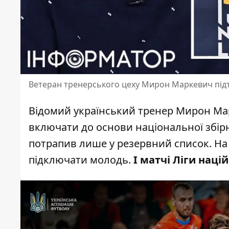
Ветеран тренерського цеху Мирон Маркевич під
Відомий український тренер Мирон Мар
включати до основи національної збір
потрапив лише у резервний список
. Н
підключати молодь.
І матчі Ліги наці