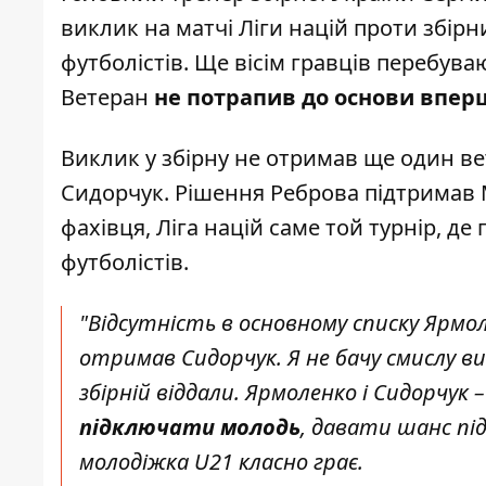
виклик на матчі Ліги націй проти збірни
футболістів. Ще вісім гравців перебува
Ветеран
не потрапив до основи вперш
Виклик у збірну не отримав ще один ве
Сидорчук. Рішення Реброва
підтримав
фахівця, Ліга націй саме той турнір, д
футболістів.
"Відсутність в основному списку Ярмо
отримав Сидорчук. Я не бачу смислу ви
збірній віддали. Ярмоленко і Сидорчук –
підключати молодь
, давати шанс пі
молодіжка U21 класно грає.