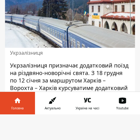
Укрзалізниця
Укрзалізниця призначає додатковий поїзд
на різдвяно-новорічні свята. З 18 грудня
по 12 січня за маршрутом Харків –
Ворохта – Харків курсуватиме
додатковий
поїзд
№ 201/202. Він доповнить розклад
руху поїзда № 1/2 з таким же сполученням,
Головна
Актуально
Україна на часі
Youtube
який наразі курсує через день. Про це
Укрзалізниця повідомила 4 грудня.
Інформатор у
Завантажити
телефоні
👉
Перший рейс із Харкова вирушить 18
грудня з подальшим відправленням по