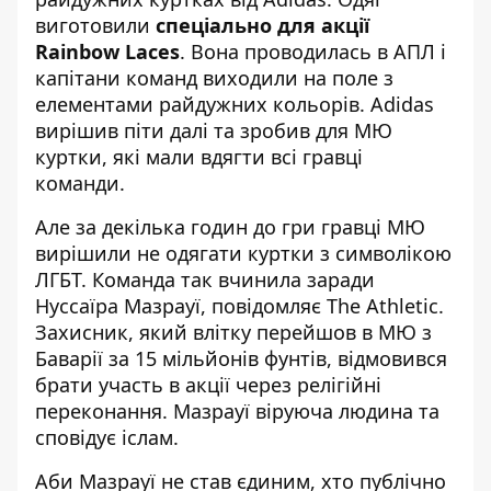
виготовили
спеціально для акції
Rainbow Laces
. Вона проводилась в АПЛ і
капітани команд виходили на поле з
елементами райдужних кольорів. Аdidas
вирішив піти далі та зробив для МЮ
куртки, які мали вдягти всі гравці
команди.
Але за декілька годин до гри гравці МЮ
вирішили не одягати куртки з символікою
ЛГБТ. Команда так вчинила
заради
Нуссаїра Мазрауї
, повідомляє The Athletic.
Захисник, який влітку перейшов в МЮ з
Баварії за 15 мільйонів фунтів, відмовився
брати участь в акції через релігійні
переконання. Мазрауї віруюча людина та
сповідує іслам.
Аби Мазрауї не став єдиним, хто публічно