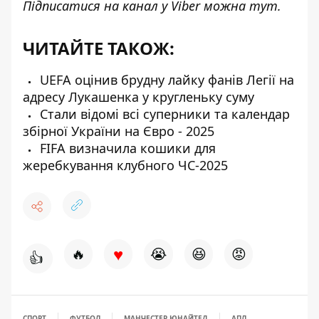
Підписатися на канал у Viber можна
тут
.
ЧИТАЙТЕ ТАКОЖ:
UEFA оцінив брудну лайку фанів Легії на
адресу Лукашенка у кругленьку суму
Стали відомі всі суперники та календар
збірної України на Євро - 2025
FIFA визначила кошики для
жеребкування клубного ЧС-2025
♥
🔥
😭
😆
😡
👍
СПОРТ
ФУТБОЛ
МАНЧЕСТЕР ЮНАЙТЕД
АПЛ