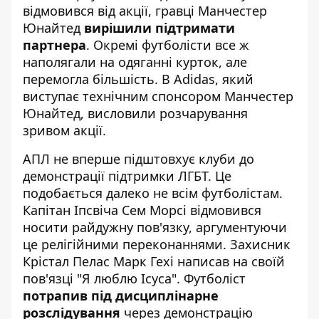
відмовився від акції, гравці Манчестер
Юнайтед
вирішили підтримати
партнера
. Окремі футболісти все ж
наполягали на одяганні курток, але
перемогла більшість. В Adidas, який
виступає технічним спонсором Манчестер
Юнайтед, висловили розчарування
зривом акції.
АПЛ не вперше підштовхує клуби до
демонстрації підтримки ЛГБТ. Це
подобається далеко не всім футболістам.
Капітан Іпсвіча Сем Морсі відмовився
носити райдужну пов'язку, аргументуючи
це релігійними переконаннями. Захисник
Крістал Пелас Марк Гехі написав на своїй
пов'язці "Я люблю Ісуса". Футболіст
потрапив під дисциплінарне
розслідування
через демонстрацію