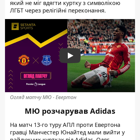
який не міг вдягти куртку з символікою
ЛГБТ через релігійні переконання.
Play
Огляд матчу МЮ - Евертон
МЮ розчарував Аdidas
На матч 13-го туру АПЛ проти Евертона
гравці Манчестер Юнайтед мали вийти у
райдужних куртках від Аdidas. Одяг