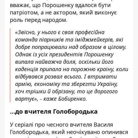
вважає, що Порошенку вдалося бути
патріотом, а не актором, який виконує
роль перед народом.
«Звісно, у нього є своя професійна
команда піарників та іміджмейкерів, які
добре попрацювали над образом в цілому.
Однак із усіх президентів Порошенку
випала найважча доля, оскільки його
каденція припала на порожню країну, коли
відбувався розвал всього. І втримати
армію, економіку та зберегти Україну,
хоч трішки й обрізану, то це дорогого
вартує», - каже Бобиренко.
…до вчителя Голобородька
У серіалі про чесного вчителя Василя
Голобородька, який неочікувано опинився