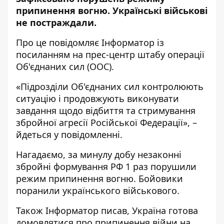
припинення вогню. Українські військові
не постраждали.
Про це повідомляє
Інформатор
із
посиланням на прес-центр штабу операції
Об'єднаних сил (
ООС
).
«Підрозділи Об'єднаних сил контролюють
ситуацію і продовжують виконувати
завдання щодо відбиття та стримування
збройної агресії Російської Федерації», –
йдеться у повідомленні.
Нагадаємо, за минулу добу незаконні
збройні формування РФ
1 раз порушили
режим припинення вогню
. Бойовики
поранили українського військового.
Також
Інформатор
писав, Україна
готова
домовлятися про припинення війни на