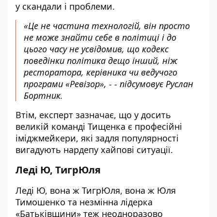
у скандали і проблеми.
«Це не частина технологій, він просто
не може знайти себе в політиці і до
цього часу не усвідомив, що кодекс
поведінки політика дещо інший, ніж
ресторатора, керівника чи ведучого
програми «Ревізор», - - підсумовує Руслан
Бортник.
Втім, експерт зазначає, що у досить
великій команді Тищенка є професійні
іміджмейкери, які задля популярності
вигадують нардепу хайпові ситуації.
Леді Ю, ТигрЮля
Леді Ю, вона ж ТигрЮля, вона ж Юля
Тимошенко та незмінна лідерка
«Батьківщини» теж неодноразово