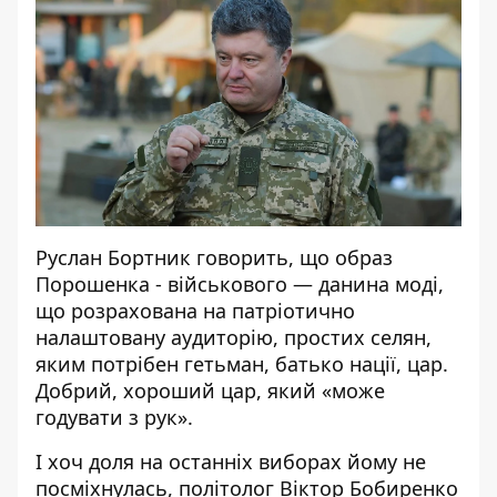
Руслан Бортник говорить, що образ
Порошенка - військового — данина моді,
що розрахована на патріотично
налаштовану аудиторію, простих селян,
яким потрібен гетьман, батько нації, цар.
Добрий, хороший цар, який «може
годувати з рук».
І хоч доля на останніх виборах йому не
посміхнулась, політолог Віктор Бобиренко