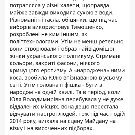
потрапляла у різні халепи, щоправда
майже завжди виходила сухою з води.
Різноманітні гасла, обіцянки, що під час
виборів використовує Тимошенко,
розроблені не ким іншим, як
політтехнологами. Утім не менш ретельно
вони створювали і образ найвідомішої
жінки українського політикуму. Стримані
кольори, закриті фасони, ніякого
кричущого еротизму. А «народжена» ними
коса, зробила Юлю впізнаваною в усьому
світі. Утім головна її фішка - бути з
народом на одній хвилі. Та в період, коли
Юля Володимирівна перебувала у не дуже
віддалених місцях, вона дещо перестала
відчувати настрої людей, тож під час подій
2014 року, виїхала на сцену Майдану на
візку і на височенних підборах.