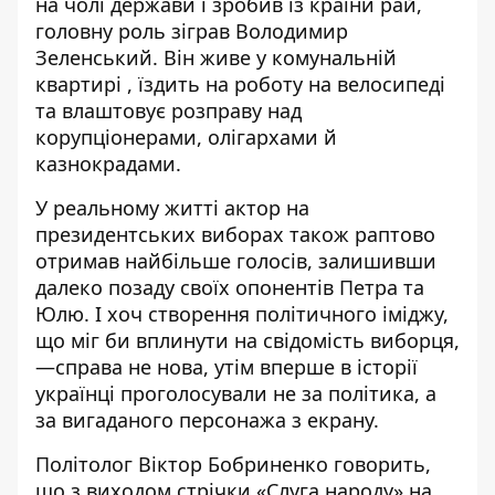
на чолі держави і зробив із країни рай,
головну роль зіграв Володимир
Зеленський. Він живе у комунальній
квартирі , їздить на роботу на велосипеді
та влаштовує розправу над
корупціонерами, олігархами й
казнокрадами.
У реальному житті актор на
президентських виборах також раптово
отримав найбільше голосів, залишивши
далеко позаду своїх опонентів Петра та
Юлю. І хоч створення політичного іміджу,
що міг би вплинути на свідомість виборця,
—справа не нова, утім вперше в історії
українці проголосували не за політика, а
за вигаданого персонажа з екрану.
Політолог Віктор Бобриненко говорить,
що з виходом стрічки «Слуга народу» на