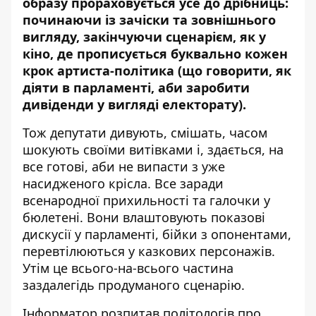
образу прораховується усе до дрібниць:
починаючи із зачіски та зовнішнього
вигляду, закінчуючи сценарієм, як у
кіно, де прописується буквально кожен
крок артиста-політика (що говорити, як
діяти в парламенті, аби заробити
дивіденди у вигляді електорату).
Тож депутати дивують, смішать, часом
шокують своїми витівками і, здається, на
все готові, аби не випасти з уже
насидженого крісла. Все заради
всенародної прихильності та галочки у
бюлетені. Вони влаштовують показові
дискусії у парламенті, бійки з опонентами,
перевтілюються у казкових персонажів.
Утім це всього-на-всього частина
заздалегідь продуманого сценарію.
Інформатор
розпитав політологів про