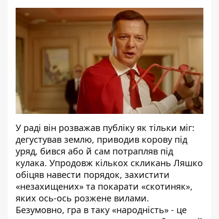
У раді він розважав публіку як тільки міг:
дегустував землю, приводив корову під
уряд, бився або й сам потрапляв під
кулака. Упродовж кількох скликань Ляшко
обіцяв навести порядок, захистити
«незахищених» та покарати «скотиняк»,
яких ось-ось розжене вилами.
Безумовно, гра в таку «народність» - це