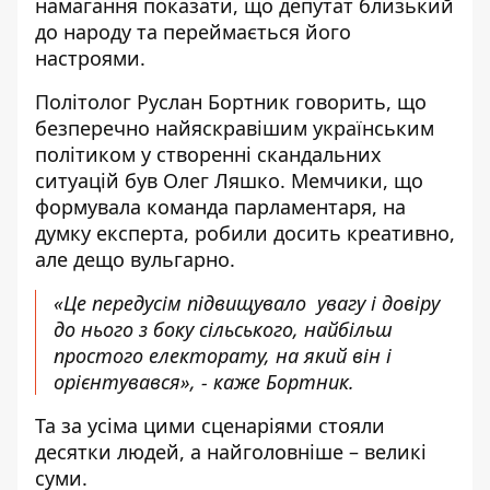
намагання показати, що депутат близький
до народу та переймається його
настроями.
Політолог Руслан Бортник говорить, що
безперечно найяскравішим українським
політиком у створенні скандальних
ситуацій був Олег Ляшко. Мемчики, що
формувала команда парламентаря, на
думку експерта, робили досить креативно,
але дещо вульгарно.
«Це передусім підвищувало увагу і довіру
до нього з боку сільського, найбільш
простого електорату, на який він і
орієнтувався», - каже Бортник.
Та за усіма цими сценаріями стояли
десятки людей, а найголовніше – великі
суми.