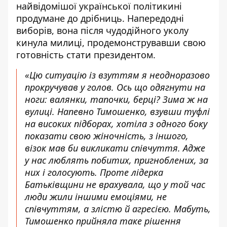
найвідомішої української політикині
продумане до дрібниць. Напередодні
виборів, вона після чудодійного уколу
кинула милиці, продемонструвавши свою
готовність стати президентом.
«Цю ситуацію із взуттям я неодноразово
прокручував у голов. Ось що одягнути на
ноги: валянки, тапочки, берці? Зима ж на
вулиці. Напевно Тимошенко, взувши туфлі
на високих підборах, хотіла з одного боку
показати свою жіночність, з іншого,
візок мав би викликати співчуття. Адже
у нас люблять побитих, пригноблених, за
них і голосують. Проте лідерка
Батьківщини не врахувала, що у той час
люди жили іншими емоціями, не
співчуттям, а злістю й агресією. Мабуть,
Тимошенко прийняла таке рішення