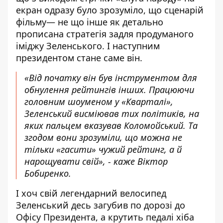
екран одразу було зрозуміло, що сценарій
фільму— не що інше як детально
прописана стратегія задля продуманого
іміджу Зеленського. І наступним
президентом стане саме він.
«Від початку він був інструментом для
обнулення рейтингів інших. Працюючи
головним шоуменом у «Кварталі»,
Зеленський висміював тих політиків, на
яких пальцем вказував Коломойський. Та
згодом вони зрозуміли, що можна не
тільки «гасити» чужий рейтинг, а й
нарощувати свій», - каже Віктор
Бобиренко.
І хоч свій легендарний велосипед
Зеленський десь загубив по дорозі до
Офісу Президента, а крутить педалі хіба