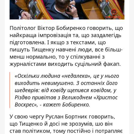
Політолог Віктор Бобиренко говорить, що
найкраща імпровізація та, що заздалегідь
підготовлена. І якщо з текстами, що
пишуть Тищенку навчені люди, все більш-
менш нормально, то у спілкуванні з
журналістами виходить суцільний факап.
«Оскільки людина «недалека», це у нього
виходить невимушено. З останніх його
шедеврів: від ковіду щепився ковідом, у
Різдво привітав з Великоднем «Христос
Воскрес», - кажет Бобиренко.
У свою чергу Руслан Бортник говорить,
що Тищенко й досі не зрозумів, шо він
став політиком, тому постійно і потрапляє