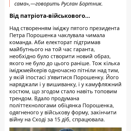
сама»,—говорить Руслан Бортник.
Від патріота-військового…
Над створенням іміджу пятого президента
Петра Порошенка чаклувала чимала
команда. Аби електорат підтримав
майбутнього на той час гаранта,
необхідно було створити новий образ,
якого не було до цього раніше. Тож кілька
іміджмейкерів одночасно пітніли над тим,
у якій іпостасі з‘явитися Порошенку. Його
наряджали і у вишиванку, і у камуфляжний
костюм, що згодом стало навіть топовим
трендом. Вдало продумана
політтехнологами обіцянка Порошенка,
одягненого у військову форму, закінчити
війну на Сході за 15 діб, спрацювала.