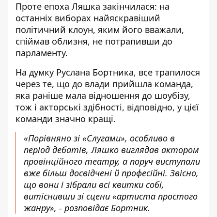
Проте епоха Ляшка закінчилася: на
останніх виборах найяскравіший
політичний клоун, яким його вважали,
спіймав облизня, не потрапивши до
парламенту.
На думку Руслана Бортника, все трапилося
через те, що до влади прийшла команда,
яка раніше мала відношення до шоубізу,
тож і акторські здібності, відповідно, у цієї
команди значно кращі.
«Порівняно зі «Слугами», особливо в
період дебатів, Ляшко виглядав актором
провінційного театру, а поруч виступали
вже більш досвідчені й професійні. Звісно,
що вони і зібрали всі квитки собі,
витіснивши зі сцени «артиста простого
жанру», - розповідає Бортник.