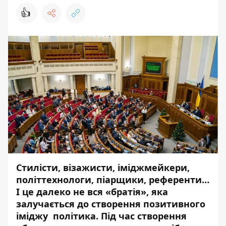
👍
Стилісти, візажисти, іміджмейкери,
політтехнологи, піарщики, референти…
І це далеко не вся «братія», яка
залучається до створення позитивного
іміджу політика. Під час створення