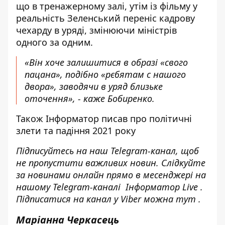
що в тренажерному залі, утім із фільму у
реальність Зеленський переніс кадрову
чехарду в уряді, змінюючи міністрів
одного за одним.
«Він хоче залишитися в образі «свого
пацана», подібно «рєбятам с нашого
двора», заводячи в уряд близьке
оточення», - каже Бобиренко.
Також
Інформатор писав про політичні
злети та падіння 2021 року
Підписуйтесь на наш
Telegram-канал
, щоб
не пропустити важливих новин. Слідкуйте
за новинами онлайн прямо в месенджері на
нашому Telegram-каналі
Інформатор Live
.
Підписатися на канал у Viber можна
тут
.
Маріанна Черкасець