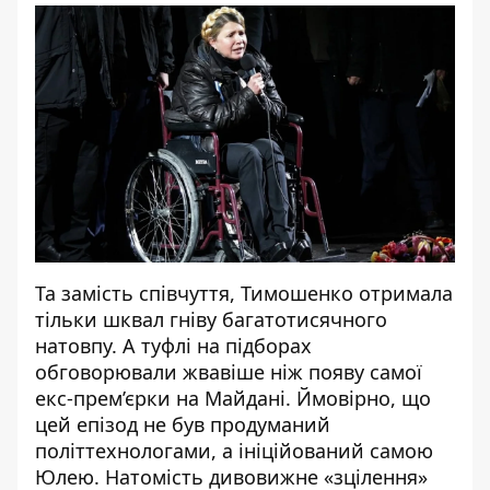
Та замість співчуття, Тимошенко отримала
тільки шквал гніву багатотисячного
натовпу. А туфлі на підборах
обговорювали жвавіше ніж появу самої
екс-прем’єрки на Майдані. Ймовірно, що
цей епізод не був продуманий
політтехнологами, а ініційований самою
Юлею. Натомість дивовижне «зцілення»