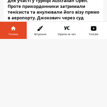
для участі у турнірі Australian Open
.
Проте прикордонники затримали
тенісиста та анулювали його візу прямо
в аеропорту. Джокович через суд
оскаржив це рішення, але тепер його
візу знову анулювали.
Головна
Актуально
Україна на часі
Youtube
Про це повідомляє
Інформатор
із
Інформатор у
посиланням на
BBC
.
Завантажити
телефоні
👉
Все це тому, що Новак Джокович не
вакцинований від COVID-19. Після
анулювання візи влада збирається
депортувати Джоковича з країни.
«Сьогодні я скористався своїми
повноваженнями… щоб анулювати візу,
що була у пана Новака Джоковича, з
міркувань здоров'я та порядку та на
користь суспільства», - заявив Міністр