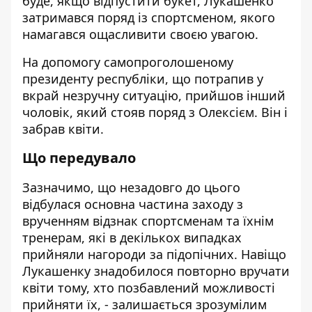
буде, якщо відпустити букет, Лукашенко
затримався поряд із спортсменом, якого
намагався ощасливити своєю увагою.
На допомогу самопроголошеному
президенту республіки, що потрапив у
вкрай незручну ситуацію, прийшов інший
чоловік, який стояв поряд з Олексієм. Він і
забрав квіти.
Що передувало
Зазначимо, що незадовго до цього
відбулася основна частина заходу з
врученням відзнак спортсменам та їхнім
тренерам, які в декількох випадках
прийняли нагороди за підопічних. Навіщо
Лукашенку знадобилося повторно вручати
квіти тому, хто позбавлений можливості
прийняти їх, - залишається зрозумілим