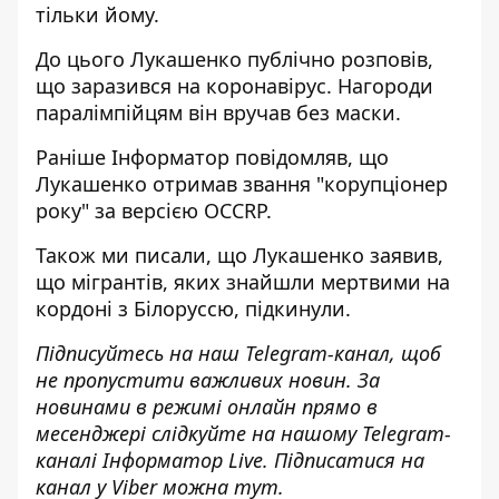
тільки йому.
До цього Лукашенко публічно розповів,
що заразився на коронавірус. Нагороди
паралімпійцям він вручав без маски.
Раніше
Інформатор
повідомляв, що
Лукашенко отримав звання "корупціонер
року"
за версією OCCRP.
Також ми писали, що
Лукашенко заявив,
що мігрантів
, яких знайшли мертвими на
кордоні з Білоруссю, підкинули.
Підписуйтесь на наш
Telegram-канал
, щоб
не пропустити важливих новин. За
новинами в режимі онлайн прямо в
месенджері слідкуйте на нашому Telegram-
каналі
Інформатор Live
. Підписатися на
канал у Viber можна
тут
.