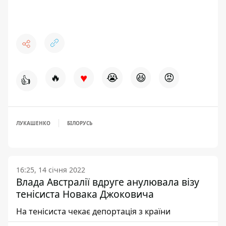
♥
🔥
😭
😆
😡
👍
ЛУКАШЕНКО
БІЛОРУСЬ
16:25, 14 січня 2022
Влада Австралії вдруге анулювала візу
тенісиста Новака Джоковича
На тенісиста чекає депортація з країни