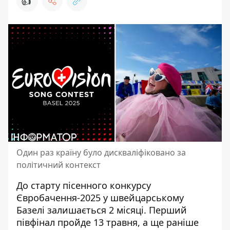
👍
Один раз країну було дискваліфіковано за
політичний контекст
До старту пісенного
конкурсу
Євробачення-2025
у швейцарському
Базелі залишається 2 місяці. Перший
півфінал пройде 13 травня, а ще раніше