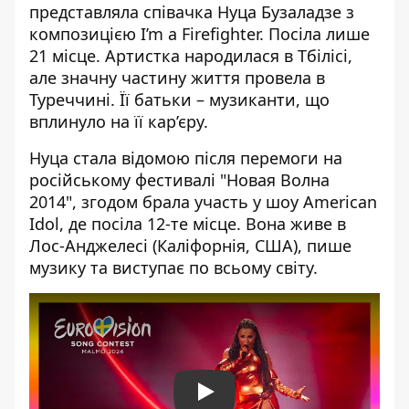
представляла співачка Нуца Бузаладзе з
композицією I’m a Firefighter. Посіла лише
21 місце. Артистка народилася в Тбілісі,
але значну частину життя провела в
Туреччині. Її батьки – музиканти, що
вплинуло на її кар’єру.
Нуца стала відомою після перемоги на
російському фестивалі "Новая Волна
2014", згодом брала участь у шоу American
Idol, де посіла 12-те місце. Вона живе в
Лос-Анджелесі (Каліфорнія, США), пише
музику та виступає по всьому світу.
Play