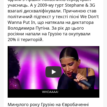
учасниць. А у 2009-му гурт Stephane & 3G
взагалі дискваліфікували. Причиною став
політичний підтекст у тексті пісні We Don't
Wanna Put In, що натякала на диктатора
Володимира Путіна​. За рік до цього
росіяни напали на Грузію та окупували
20% її територій.
Play
Минулого року Грузію на Євробаченні