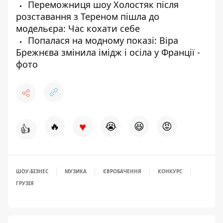
Переможниця шоу Холостяк після
розставання з Тереном пішла до
модельєра: Час кохати себе
Попалася на модному показі: Віра
Брежнєва змінила імідж і осіла у Франції -
фото
♥
🔥
😭
😆
😡
👍
ШОУ-БІЗНЕС
МУЗИКА
ЄВРОБАЧЕННЯ
КОНКУРС
ГРУЗІЯ