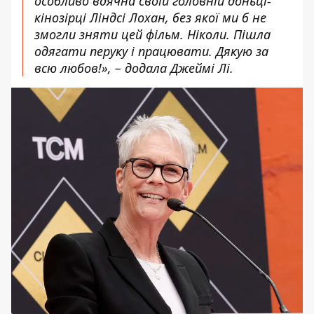
особливо вдячна своїй головній доньці-
кінозірці Ліндсі Лохан, без якої ми б не
змогли зняти цей фільм. Ніколи. Пішла
одягати перуку і працювати. Дякую за
всю любов!», – додала Джеймі Лі.