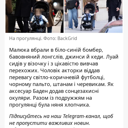
На прогулянці. Фото: BackGrid
Малюка вбрали в біло-синій бомбер,
бавовняний лонгслів, джинси й кеди. Луай
сидів у візочку і з цікавістю вивчав
перехожих. Чоловік акторки віддав
перевагу світло-коричневій футболці,
чорному пальто, штанам і черевикам. Як
аксесуар Баден додав сонцезахисні
окуляри. Разом із подружжям на
прогулянці була няня хлопчика.
Підписуйтесь на наш
Telegram-канал
, щоб
не пропустити важливих новин.