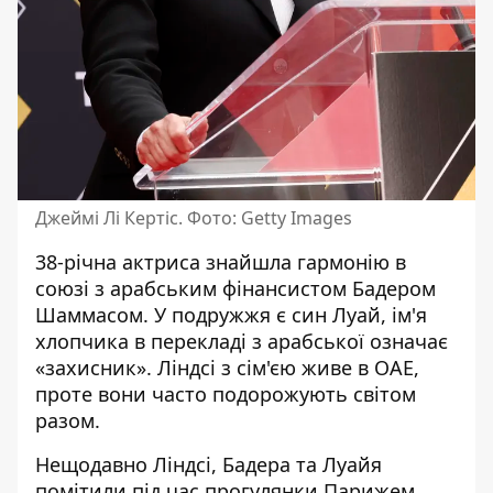
Джеймі Лі Кертіс. Фото: Getty Images
38-річна актриса знайшла гармонію в
союзі з арабським фінансистом Бадером
Шаммасом. У подружжя є син Луай, ім'я
хлопчика в перекладі з арабської означає
«захисник». Ліндсі з сім'єю живе в ОАЕ,
проте вони часто подорожують світом
разом.
Нещодавно Ліндсі, Бадера та Луайя
помітили під час прогулянки Парижем
.