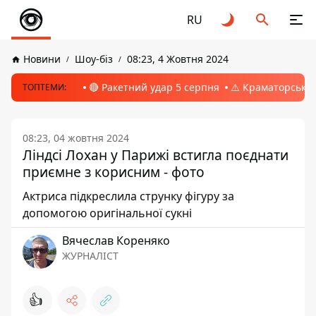
RU
Новини
Шоу-біз
08:23, 4 Жовтня 2024
🔴 Ракетний удар 5 серпня
⚠️ Краматорськ, 
ТОПТЕМИ:
08:23, 04 жовтня 2024
Ліндсі Лохан у Парижі встигла поєднати
приємне з корисним - фото
Актриса підкреслила струнку фігуру за
допомогою оригінальної сукні
Вячеслав Кореняко
ЖУРНАЛІСТ
👍