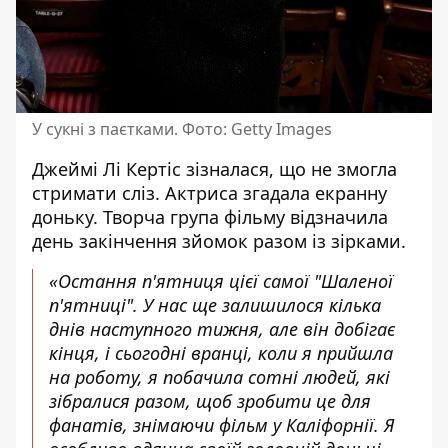
У сукні з паєтками. Фото: Getty Images
Джеймі Лі Кертіс
зізналася, що не змогла
стримати сліз. Актриса згадала екранну
доньку. Творча група фільму відзначила
день закінчення зйомок разом із зірками.
«Остання п'ятниця цієї самої "Шаленої
п'ятниці". У нас ще залишилося кілька
днів наступного тижня, але він добігає
кінця, і сьогодні вранці, коли я прийшла
на роботу, я побачила сотні людей, які
зібралися разом, щоб зробити це для
фанатів, знімаючи фільм у Каліфорнії. Я