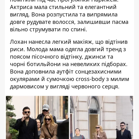
Актриса мала стильний та елегантний
вигляд. Вона розпустила та випрямила
довге рудувате волосся, залишивши пасма
вільно струмувати по спині.
Лохан нанесла легкий макіяж, що відтінив
риси. Молода мама одягла довгий тренд з
поясом пісочного відтінку, джинси та
чорні ботильйони на невеликих підборах.
Вона доповнила аутфіт сонцезахисними
окулярами й сумочкою cross-body з милим
дармовисом у вигляді червоного серця.