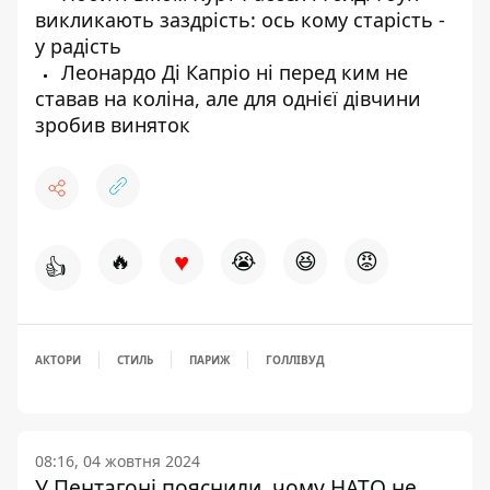
викликають заздрість: ось кому старість -
у радість
Леонардо Ді Капріо ні перед ким не
ставав на коліна, але для однієї дівчини
зробив виняток
♥
🔥
😭
😆
😡
👍
АКТОРИ
СТИЛЬ
ПАРИЖ
ГОЛЛІВУД
08:16, 04 жовтня 2024
У Пентагоні пояснили, чому НАТО не