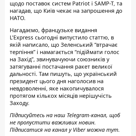
щодо поставок систем Patriot і SAMP-T, та
нагадав, що Київ чекає на запрошення до
НАТО.
Нагадаємо, французьке видання
L'Express
сьогодні випустило статтю
, в
якій написало, що Зеленський “втрачає
терпіння” і намагається “підіймати голос
на Захід”, звинувачуючи союзників у
затягуванні постачання ракет великої
дальності. Там пишуть, що український
президент цього дня наголосив на
невдоволенні, яке накопичувалося
протягом кількох місяців нерішучість
Заходу.
Підписуйтесь на наш
Telegram-канал
, щоб
не пропустити важливих новин.
Підписатися на канал у Viber можна
тут
.