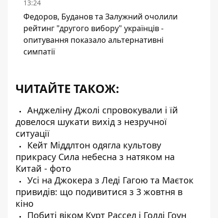
13:24
Федоров, Буданов та Залужний очолили
рейтинг "другого вибору" українців -
опитування показало альтернативні
симпатії
ЧИТАЙТЕ ТАКОЖ:
Анджеліну Джолі спровокували і їй
довелося шукати вихід з незручної
ситуації
Кейт Міддлтон одягла культову
прикрасу Сила небесна з натяком на
Китай - фото
Усі на Джокера з Леді Гагою та Маєток
привидів: що подивитися з 3 жовтня в
кіно
Побиті віком Курт Рассел і Голді Гоун