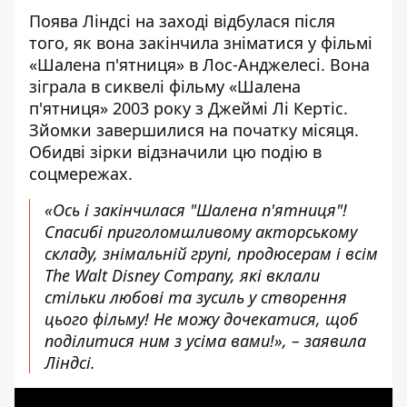
Поява Ліндсі на заході відбулася після
того, як вона закінчила зніматися у фільмі
«Шалена п'ятниця» в Лос-Анджелесі. Вона
зіграла в сиквелі фільму «Шалена
п'ятниця» 2003 року з Джеймі Лі Кертіс.
Зйомки завершилися на початку місяця.
Обидві зірки відзначили цю подію в
соцмережах.
«Ось і закінчилася "Шалена п'ятниця"!
Спасибі приголомшливому акторському
складу, знімальній групі, продюсерам і всім
The Walt Disney Company, які вклали
стільки любові та зусиль у створення
цього фільму! Не можу дочекатися, щоб
поділитися ним з усіма вами!», – заявила
Ліндсі.