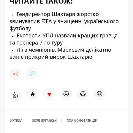
ЧИТАЙТЕ ТАКОЖ:
Гендиректор Шахтаря жорстко
звинуватив FIFA у знищенні українського
футболу
Експерти УПЛ назвали кращих гравця
та тренера 7-го туру
Ліга чемпіонів. Маркевич делікатно
виніс прикрий вирок Шахтарю
♥
🔥
😭
😆
😡
👍
ФУТБОЛ
ЗОРЯ ЛУГАНСЬК
ЛІГА КОНФЕРЕНЦІЙ