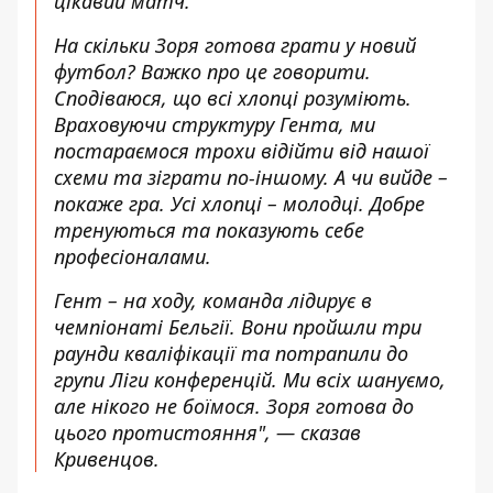
цікавий матч.
На скільки Зоря готова грати у новий
футбол? Важко про це говорити.
Сподіваюся, що всі хлопці розуміють.
Враховуючи структуру Гента, ми
постараємося трохи відійти від нашої
схеми та зіграти по-іншому. А чи вийде –
покаже гра. Усі хлопці – молодці. Добре
тренуються та показують себе
професіоналами.
Гент – на ходу, команда лідирує в
чемпіонаті Бельгії. Вони пройшли три
раунди кваліфікації та потрапили до
групи Ліги конференцій. Ми всіх шануємо,
але нікого не боїмося. Зоря готова до
цього протистояння", — сказав
Кривенцов.