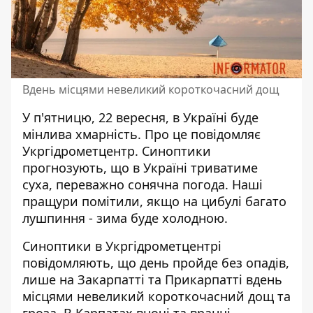
Вдень місцями невеликий короткочасний дощ
У п'ятницю, 22 вересня,
в Україні буде
мінлива хмарність
. Про це повідомляє
Укргідрометцентр. Синоптики
прогнозують, що в Україні триватиме
суха, переважно сонячна погода. Наші
пращури помітили, якщо на цибулі багато
лушпиння - зима буде холодною.
Синоптики
в Укргідрометцентрі
повідомляють, що день пройде без опадів
,
лише на Закарпатті та Прикарпатті вдень
місцями невеликий короткочасний дощ та