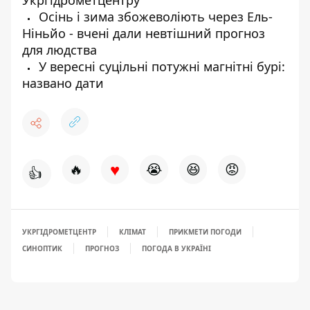
Укргідрометцентру
Осінь і зима збожеволіють через Ель-
Ніньйо - вчені дали невтішний прогноз
для людства
У вересні суцільні потужні магнітні бурі:
названо дати
♥
🔥
😭
😆
😡
👍
УКРГІДРОМЕТЦЕНТР
КЛІМАТ
ПРИКМЕТИ ПОГОДИ
СИНОПТИК
ПРОГНОЗ
ПОГОДА В УКРАЇНІ