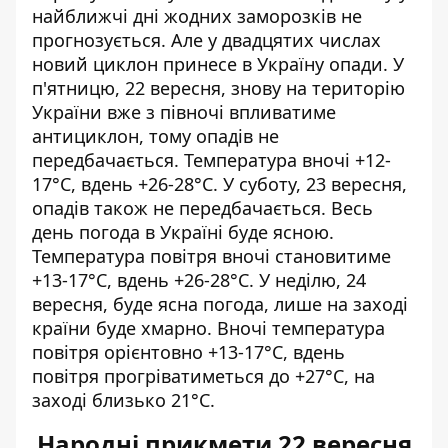
найближчі дні жодних заморозків не
прогнозується. Але у двадцятих числах
новий циклон принесе в Україну опади. У
п'ятницю, 22 вересня, знову на територію
України вже з півночі впливатиме
антициклон, тому опадів не
передбачається. Температура вночі +12-
17°С, вдень +26-28°С. У суботу, 23 вересня,
опадів також не передбачається. Весь
день погода в Україні буде ясною.
Температура повітря вночі становитиме
+13-17°С, вдень +26-28°С. У неділю, 24
вересня, буде ясна погода, лише на заході
країни буде хмарно. Вночі температура
повітря орієнтовно +13-17°С, вдень
повітря прогріватиметься до +27°С, на
заході близько 21°С.
Народні прикмети 22 вересня