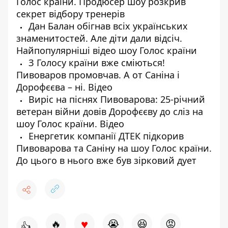
Голос країни. Продюсер шоу розкрив
секрет відбору тренерів
Дан Балан обігнав всіх українських
знаменитостей. Але діти дали відсіч.
Найпопулярніші відео шоу Голос країни
З Голосу країни вже сміються!
Пивоваров промовчав. А от Саніна і
Дорофєєва – ні. Відео
Виріс на піснях Пивоварова: 25-річний
ветеран війни довів Дорофєєву до сліз на
шоу Голос країни. Відео
Енергетик компанії ДТЕК підкорив
Пивоварова та Саніну на шоу Голос країни.
До цього в нього вже був зірковий дует
♥
🔥
😭
😆
😡
👍