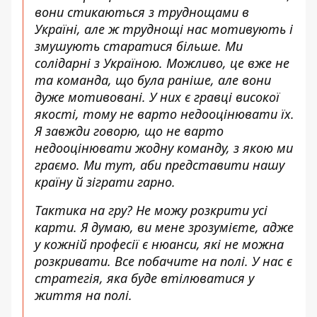
вони стикаються з труднощами в
Україні, але ж труднощі нас мотивують і
змушують старатися більше. Ми
солідарні з Україною. Можливо, це вже не
та команда, що була раніше, але вони
дуже мотивовані. У них є гравці високої
якості, тому не варто недооцінювати їх.
Я завжди говорю, що не варто
недооцінювати жодну команду, з якою ми
граємо. Ми тут, аби представити нашу
країну й зіграти гарно.
Тактика на гру? Не можу розкрити усі
карти. Я думаю, ви мене зрозумієте, адже
у кожній професії є нюанси, які не можна
розкривати. Все побачите на полі. У нас є
стратегія, яка буде втілюватися у
життя на полі.