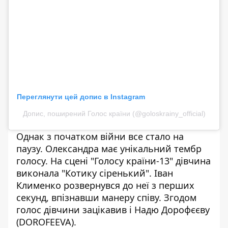
Переглянути цей допис в Instagram
Допис, поширений Голос країни (@goloskrainy_official)
Однак з початком війни все стало на
паузу. Олександра має унікальний тембр
голосу. На сцені "Голосу країни-13" дівчина
виконала "Котику сіренький". Іван
Клименко розвернувся до неї з перших
секунд, впізнавши манеру співу. Згодом
голос дівчини зацікавив і Надю Дорофєєву
(DOROFEEVA).