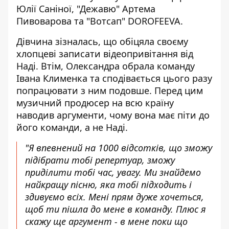
Юлії Саніної, "Дежавю" Артема
Пивоварова та "Вотсап" DOROFEEVA.
Дівчина зізналась, що обіцяла своєму
хлопцеві записати відеопривітання від
Наді. Втім, Олександра обрала команду
Івана Клименка та сподівається цього разу
попрацювати з ним подовше. Перед цим
музичний продюсер на всю країну
наводив аргументи, чому вона має піти до
його команди, а не Наді.
"Я впевнений на 1000 відсотків, що зможу
підібрати тобі репертуар, зможу
приділити тобі час, увагу. Ми знайдемо
найкращу пісню, яка тобі підходить і
здивуємо всіх. Мені прям дуже хочеться,
щоб ти пішла до мене в команду. Плюс я
скажу ще аргумент - в мене поки що