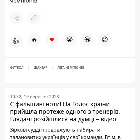
чемпіонів
♥
🔥
😭
😆
😡
👍
ФУТБОЛ
ШАХТАР
ЛІГА ЧЕМПІОНІВ
10:32, 19 вересня 2023
Є фальшиві ноти! На Голос країни
прийшла протеже одного з тренерів.
Глядачі розійшлися на думці – відео
Зіркові судді продовжують набирати
талановитих українців у свої команди. Втім, в