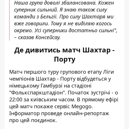
Наша група доволі збалансована. Кожен
суперник сильний. Я знаю також силу
команди з Бельгії. Про силу Шахтаря ми
вже говорили. Тому я не виділяю когось
окремо. Усі суперники достатньо сильні",
– сказав Консейсау.
Де дивитись матч Шахтар -
Порту
Матч першого туру групового етапу Ліги
чемпіонів Шахтар - Порту відбудеться у
німецькому Гамбурзі на стадіоні
"Фолькспаркштадіон". Початок зустрічі - о
22:00 за київським часом. В прямому ефірі
цей матч покаже сервіс Megogo.
Інформатор проведе онлайн-репортаж
про цей поєдинок.