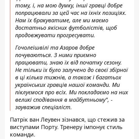
тому, і, на мою думку, інші гравці добре
попрацювали за цей час на їхніх позиціях.
Нам їх бракуватиме, але ми маємо
достатньо якісних футболістів, щоб
продовжувати прогресувати.
Гочолеішвілі та Азаров добре
почуваються. З ними приємно
працювати, знаю їх від початку сезону.
Не тільки їх було залучено до своєї збірної
в ці кілька тижнів, а також і багатьох
українських гравців нашої команди. Ми
піклуємося про всіх. Ми покладаємо на них
великі сподівання в майбутньому", -
зауважив спеціаліст.
Патрік ван Леувен зізнався, що стежив за
виступами Порту. Тренеру імпонує стиль
команди.