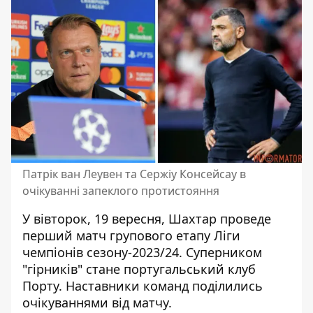
Патрік ван Леувен та Сержіу Консейсау в
очікуванні запеклого протистояння
У вівторок, 19 вересня, Шахтар проведе
перший матч групового етапу Ліги
чемпіонів сезону-2023/24. Суперником
"гірників"
стане португальський клуб
Порту
. Наставники команд поділились
очікуваннями від матчу.