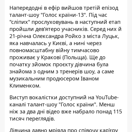
Напередодні в ефір вийшов
третій епізод
талант-шоу "Голос країни-13".
Під час
"сліпих" прослуховувань в наступний етап
пройшли дев’ятеро учасників. Серед них й
21-річна Олександра Ройко з міста Луцьк,
яка навчалась у Києві, а нині через
повномасштабну війну
тимчасово
проживає у Кракові (Польща). Ще до
початку зйомок проєкту дівчина була
знайома з одним з тренерів шоу, а саме
музикальним
продюсером Іваном
Клименком.
Виступ вокалістки доступний на
YouTube-
каналі
талант-шоу "Голос країни". Менш
ніж за два дні відео вже набрало понад 115
тисяч переглядів.
Дівчина давно мріяла про співочу кар’єру