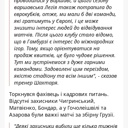
проводилися у Варшаві, а цього сезону
варшавська Легія також потрапила до
єврокубків, отже, ми мали б дві команди,
які гратимуть у Європі, і це може
знизити інтерес людей до відвідування
матчів. Після цього клубу стало відомо,
що в Гамбурзі є інтерес до міжнародних
ігор. Тому, якщо орієнтуватися на
продаж квитків, це було чудове рішення.
Тут ми зустрінемося з дуже гарними
командами. Задоволені цим переїздом,
якістю стадіону та всім іншим", - сказав
тренер Шахтаря.
Торкнувся фахівець і кадрових питань.
Відсутні захисники Чигринський,
Матвієнко, Бондар, а у Гочолеішвілі та
Азарова були важкі матчі за збірну Грузії.
"Деякі захисники вибули ще кілька тижнів