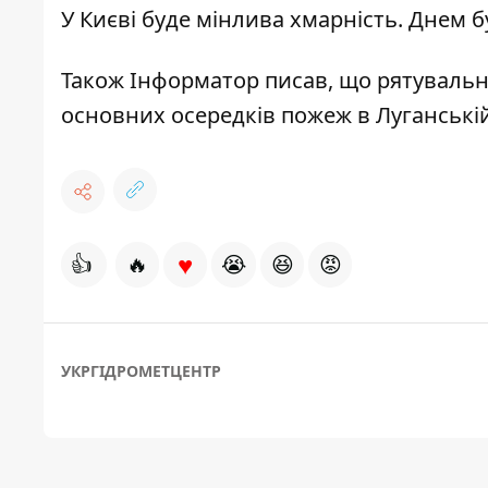
У Києві буде мінлива хмарність. Днем буд
Також Інформатор писав, що рятувальн
основних осередків пожеж в Луганській
♥
👍
🔥
😭
😆
😡
УКРГІДРОМЕТЦЕНТР