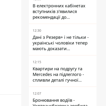
В електронних кабінетах
вступників з'явилися
рекомендації до
зарахування на бакалаврат і
в магістратуру - що треба
12:30
встигнути до 11 серпня
Дані з Резерв+ і не тільки -
українські чоловіки тепер
мають доказати
непридатність до служби,
щоб отримати тимчасовий
12:15
захист ЄС
Квартири на подругу та
Mercedes на підлеглого -
спливли деталі гучної
справи НАБУ проти
Стефанішиної
12:07
Бронювання водіїв -
Укртрансбезпека зробила