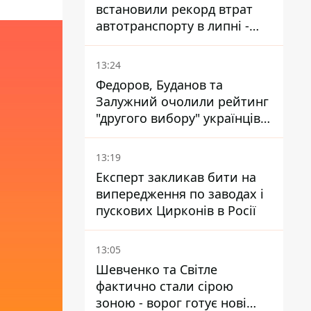
встановили рекорд втрат
автотранспорту в липні -
майже 14 тисяч одиниць
13:24
Федоров, Буданов та
Залужний очолили рейтинг
"другого вибору" українців -
опитування показало
альтернативні симпатії
13:19
Експерт закликав бити на
випередження по заводах і
пускових Цирконів в Росії
13:05
Шевченко та Світле
фактично стали сірою
зоною - ворог готує нові