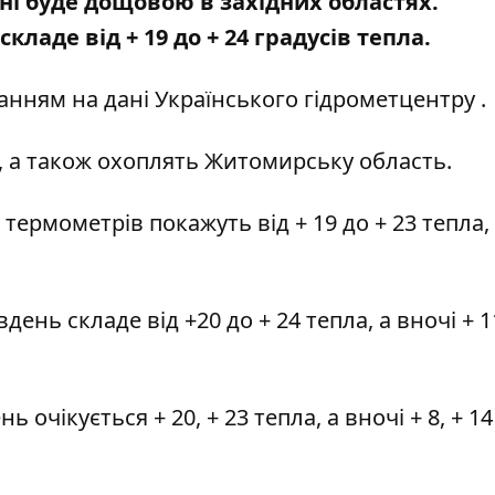
їні буде дощовою в західних областях.
кладе від + 19 до + 24 градусів тепла.
анням на дані
Українського гідрометцентру
.
х, а також охоплять Житомирську область.
термометрів покажуть від + 19 до + 23 тепла, 
ень складе від +20 до + 24 тепла, а вночі + 11
 очікується + 20, + 23 тепла, а вночі + 8, + 14