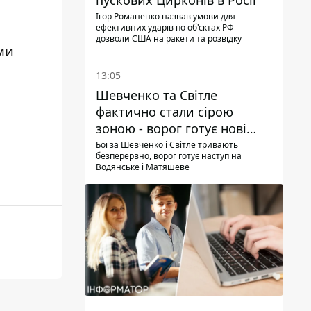
пускових Цирконів в Росії
Ігор Романенко назвав умови для
ефективних ударів по об'єктах РФ -
дозволи США на ракети та розвідку
ми
13:05
Шевченко та Світле
фактично стали сірою
зоною - ворог готує нові
атаки на Добропільському
Бої за Шевченко і Світле тривають
безперервно, ворог готує наступ на
напрямку
Водянське і Матяшеве