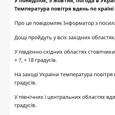
У понеділок, 5 жовтня, погода в Укра
Температура повітря вдень по країні с
Про це повідомляє
Інформатор
з посил
Дощі пройдуть у всіх західних областя
У південно-східних областях стовпчики 
+ 7, + 18 градусів.
На заході України температура повітря вд
градусів.
У північних і центральних областях вдень
градусів.