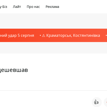
-Біз
Лайт
Про нас
Реклама
тний удар 5 серпня
⚠️ Краматорськ, Костянтинівка
одешевшав
👍