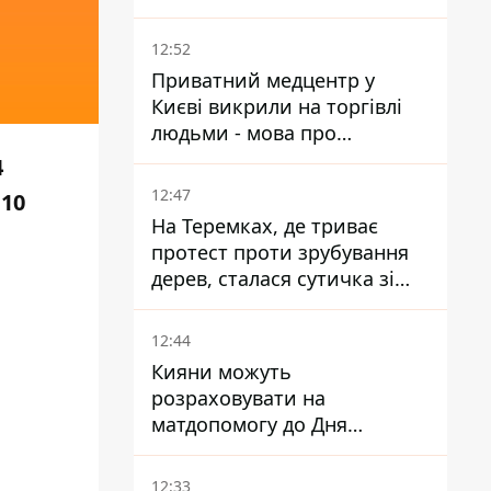
атаки на Добропільському
напрямку
12:52
Приватний медцентр у
Києві викрили на торгівлі
людьми - мова про
сурогатне материнство
4
12:47
 10
На Теремках, де триває
протест проти зрубування
дерев, сталася сутичка зі
спецназом поліції
12:44
Кияни можуть
розраховувати на
матдопомогу до Дня
незалежності - кому її
дадуть
12:33