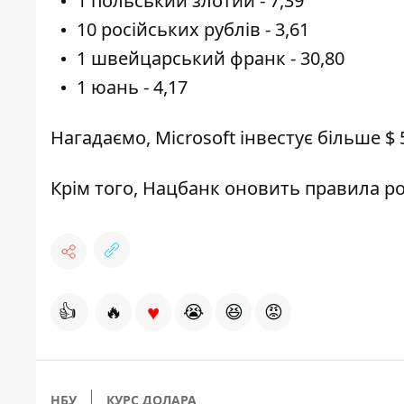
1 польський злотий - 7,39
10 російських рублів - 3,61
1 швейцарський франк - 30,80
1 юань - 4,17
Нагадаємо,
Microsoft інвестує більше $
Крім того,
Нацбанк оновить правила ро
♥
👍
🔥
😭
😆
😡
НБУ
КУРС ДОЛАРА