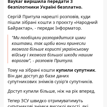
Baykar вирішила передати 3
безпілотники Україні безплатно.
Сергій Притула нарешті
розповів
, куди
пішли зібрані кошти з проєкту «Народний
Байрактар», - передає
Інформатор
.
"Ми пообіцяли розпорядитися цими
коштами, так щоби вони принесли
якомога більше користі українському
війську і якомога більшої шкоди нашим
ворогам", - розповів Притула.
Тому на зібрані кошти
купили супутник
.
Він дає доступ до бази даних
супутникових знімків сузір'я супутників.
Доступ купили більше, ніж на рік вперед.
Тепер ЗСУ швидко отримуватимуть
супутникові знімки високої якості, які