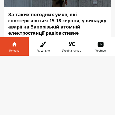
За таких погодних умов, які
спостерігаються 15-18 серпня, у випадку
аварії на Запорізькій атомній
електростанції радіоактивне
забруднення торкнулося б не лише
України, але зачепило й інші держави.
Головна
Актуально
Україна на часі
Youtube
Відповідний прогноз
змоделювали
вчені
Інформатор у
Українського гідрометеорологічного
Завантажити
телефоні
👉
інституту ДСНС України та НАН України,
передає
Інформатор
.
Вчені виконали моделювання
перенесення радіоактивних домішок при
можливій аварії на Запорізькій АЕС за
метеорологічних умов станом на 15-18
серпня. Відповідно до результатів