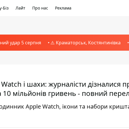
-Біз
Лайт
Про нас
Реклама
тний удар 5 серпня
⚠️ Краматорськ, Костянтинівка
 Watch і шахи: журналісти дізналися п
 10 мільйонів гривень - повний перел
тгодинник Apple Watch, ікони та набори криш