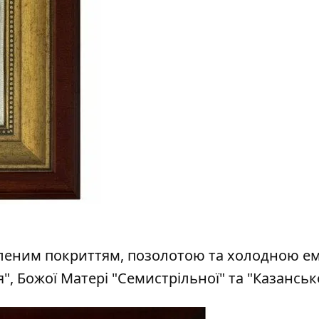
рібленим покриттям, позолотою та холодною 
, Божої Матері "Семистрільної" та "Казансько