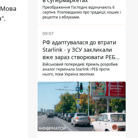
в супермаркетах
. Мова
Преображення Господнє відзначають 6
серпня. Розповідаємо про традиції, кошик і
".
рецепти з яблуками.
09:07
РФ адаптувалася до втрати
Starlink - у ЗСУ закликали
вже зараз створювати РЕБ
проти нової загрози
Військовий попередив: Кремль розробив
аналог термінала Starlink і РЕБ проти
нього, поки Україна зволікає