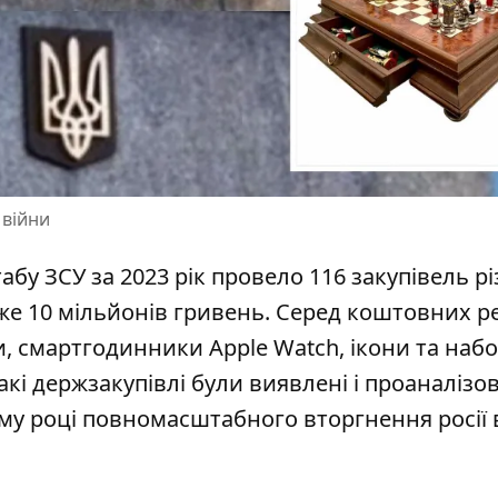
 війни
абу ЗСУ за 2023 рік провело
116 закупівель р
же 10 мільйонів гривень. Серед коштовних р
и, смартгодинники Apple Watch, ікони та наб
кі держзакупівлі були виявлені і проаналізов
му році повномасштабного вторгнення росії 