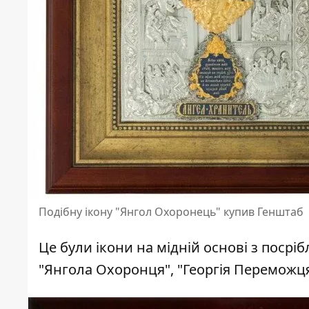
Подібну ікону "Янгол Охоронець" купив Генштаб
Це були ікони на мідній основі з пос
"Янгола Охоронця", "Георгія Переможця"