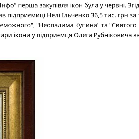
.Інфо"
перша закупівля ікон була у червні
. Згі
 підприємиці Нелі Ільченко 36,5 тис. грн за 
реможного", "Неопалима Купина" та "Святого
ири ікони у підприємця Олега Рубніковича за 