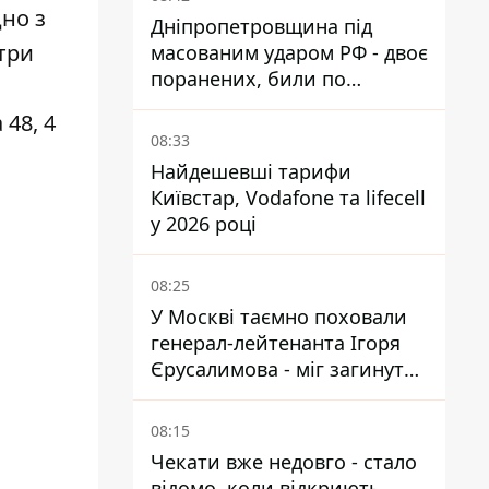
дно з
Дніпропетровщина під
три
масованим ударом РФ - двоє
поранених, били по
Нікопольщині та
48, 4
Синельниківщині
08:33
Найдешевші тарифи
Київстар, Vodafone та lifecell
у 2026 році
08:25
У Москві таємно поховали
генерал-лейтенанта Ігоря
Єрусалимова - міг загинути
від вибуху в ресторані
08:15
Чекати вже недовго - стало
відомо, коли відкриють