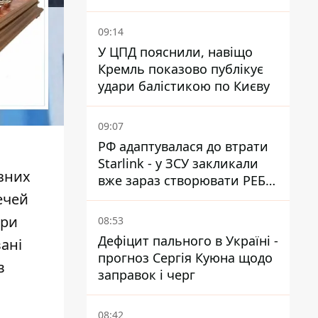
09:14
У ЦПД пояснили, навіщо
Кремль показово публікує
удари балістикою по Києву
09:07
РФ адаптувалася до втрати
Starlink - у ЗСУ закликали
ізних
вже зараз створювати РЕБ
проти нової загрози
ечей
ори
08:53
Дефіцит пального в Україні -
ані
прогноз Сергія Куюна щодо
в
заправок і черг
08:42