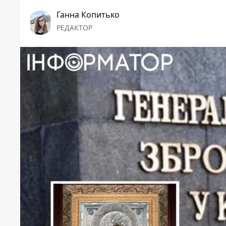
Ганна Копитько
РЕДАКТОР