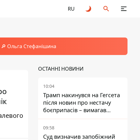
RU
🔎 Ольга Стефанішина
ОСТАННІ НОВИНИ
10:04
ро
Трамп накинувся на Гегсета
ік
після новин про нестачу
боєприпасів – вимагав
талевого
пояснень
09:58
Суд визначив запобіжний