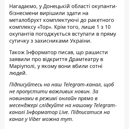
Нагадаємо, у Донецькій області
окупанти-
бізнесмени вирішили здати на
металобрухт комплектуючі
до ракетного
комплексу «Тор». Крім того, лише
1 з 10
окупантів погоджується вступати в пряму
сутичку
з захисниками України.
Також
Інформатор
писав, що рашисти
заявили про відкриття Драмтеатру в
Маріуполі
, у якому вони вбили сотні
людей.
Підписуйтесь на наш
Telegram-канал
, щоб
не пропустити важливих новин. За
новинами в режимі онлайн прямо в
месенджері слідкуйте на нашому Telegram-
каналі
Інформатор Live
. Підписатися на
канал у Viber можна
тут
.