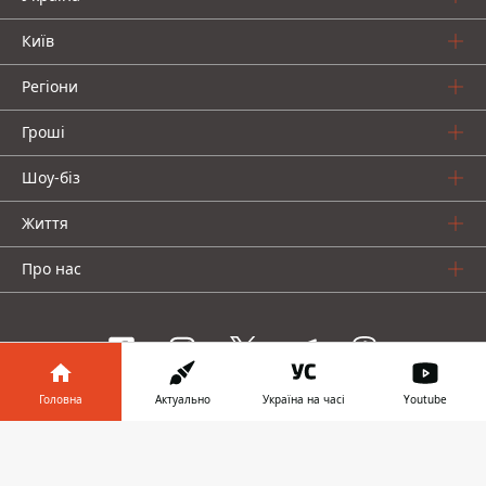
Київ
Регіони
Гроші
Шоу-біз
Життя
Про нас
Головна
Актуально
Україна на часі
Youtube
Інформатор проекти
Інформатор у
Завантажити
Столиця
Ваші фінанси
Авто
Geek
телефоні
👉