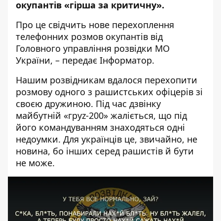
окупантів «гірша за критичну».
Про це свідчить нове
перехоплення
телефонних розмов окупантів від
Головного управління розвідки МО
України, – передає
Інформатор
.
Нашим розвідникам вдалося перехопити
розмову одного з рашистських офіцерів зі
своєю дружиною. Під час дзвінку
майбутній «груz-200» жаліється, що під
його командуванням знаход
яться одні
недоумки. Для українців це, звичайно, не
новина, бо інших серед рашистів й бути
не може.