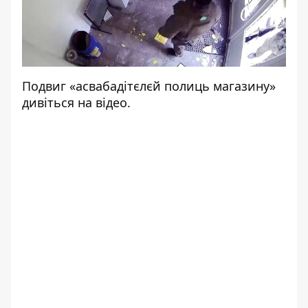
Подвиг «асвабадітєлєй полиць магазину»
дивіться на відео.