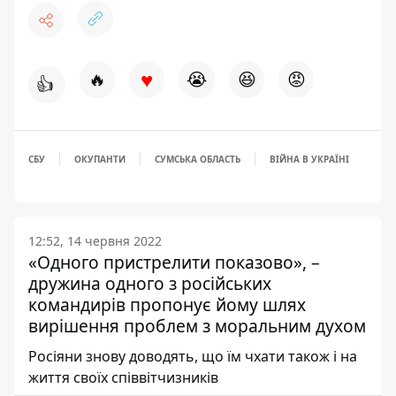
♥
🔥
😭
😆
😡
👍
СБУ
ОКУПАНТИ
СУМСЬКА ОБЛАСТЬ
ВІЙНА В УКРАЇНІ
12:52, 14 червня 2022
«Одного пристрелити показово», –
дружина одного з російських
командирів пропонує йому шлях
вирішення проблем з моральним духом
Росіяни знову доводять, що їм чхати також і на
життя своїх співвітчизників