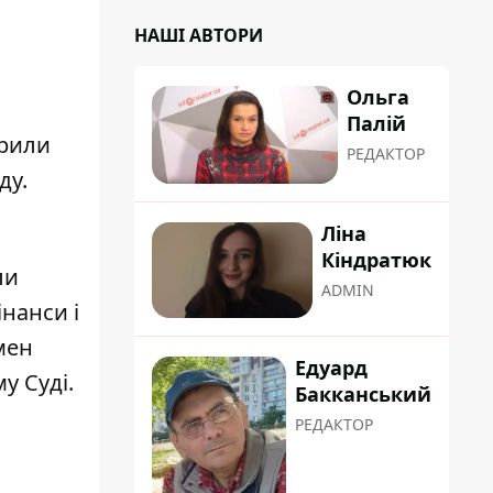
НАШІ АВТОРИ
Ольга
Палій
ирили
РЕДАКТОР
ду.
Ліна
Кіндратюк
ли
ADMIN
нанси і
мен
Едуард
у Суді.
Бакканський
РЕДАКТОР