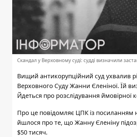
Скандал у Верховному суді: судді визначили застав
Вищий антикорупційний суд ухвалив рі
Верховного Суду Жанни Єленіної. Їй ви
Йдеться про розслідування ймовірної
к
Про це повідомляє ЦПК із посиланням н
йшлося про те, що Жанну Єленіну під
$50 тисяч
.