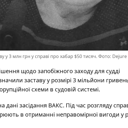
у у 3 млн грн у справі про хабар $50 тисяч. Фото: Dejure
шення щодо запобіжного заходу для судді
значили заставу у розмірі 3 мільйони гривень
орупційної схеми в судовій системі
.
а дані засідання ВАКС. Під час розгляду спра
озрюють в отриманні
неправомірної вигоди у р