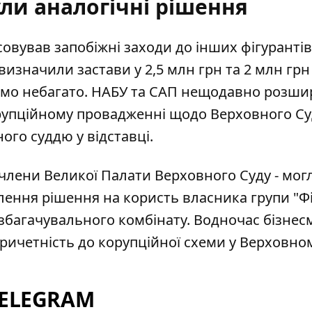
ли аналогічні рішення
совував запобіжні заходи до інших фігурантів
визначили застави у 2,5 млн грн та 2 млн грн
ідомо небагато. НАБУ та САП нещодавно розш
рупційному провадженні
щодо Верховного Су
ого суддю у відставці.
і члени Великої Палати Верховного Суду - мог
алення рішення
на користь власника групи "Фі
-збагачувального комбінату. Водночас бізнес
ричетність до корупційної схеми у Верховном
TELEGRAM