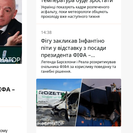
температура буде зростати
Українці показують кадри розпеченого
асфальту, поки метеорологи обіцяють
прохолоду вже наступного тижня
14:38
Фігу закликав Інфантіно
піти у відставку з посади
президента ФІФА –
врятувати футбол ще не
Легенда Барселони і Реала розкритикував
очільника ФІФА за корисливу поведінку та
пізно
ганебні рішення.
ІФА –
кому