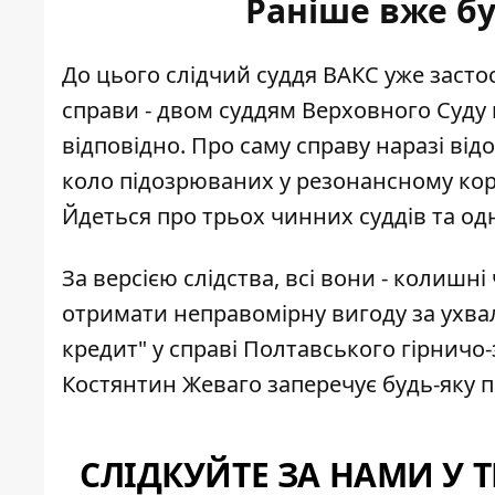
Раніше вже бу
До цього слідчий суддя ВАКС уже засто
справи - двом суддям Верховного Суду 
відповідно. Про саму справу наразі в
коло підозрюваних у
резонансному ко
Йдеться про трьох чинних суддів та одн
За версією слідства, всі вони - колишн
отримати неправомірну
вигоду за ухв
кредит" у справі Полтавського гірничо
Костянтин Жеваго заперечує будь-яку п
СЛІДКУЙТЕ ЗА НАМИ У 