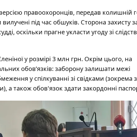
а версією правоохоронців, передав колишній 
 вилучені під час обшуків. Сторона захисту з
дді, оскільки прагне укласти угоду зі слідст
еніної у розмірі 3 млн грн. Окрім цього, на
льних обов’язків: заборону залишати межі
меження у спілкуванні зі свідками (зокрема з
), а також обов'язок здати закордонні паспо