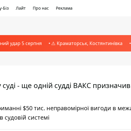
-Біз
Лайт
Про нас
Реклама
тний удар 5 серпня
⚠️ Краматорськ, Костянтинівка
суді - ще одній судді ВАКС призначив
иманні $50 тис. неправомірної вигоди в меж
в судовій системі