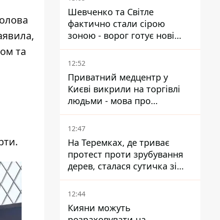
Шевченко та Світле
голова
фактично стали сірою
аявила,
зоною - ворог готує нові
атаки на Добропільському
вом та
напрямку
12:52
Приватний медцентр у
Києві викрили на торгівлі
людьми - мова про
сурогатне материнство
12:47
рти.
На Теремках, де триває
протест проти зрубування
дерев, сталася сутичка зі
спецназом поліції
12:44
Кияни можуть
розраховувати на