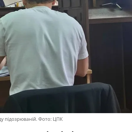
ду підозрюваній. Фото: ЦПК