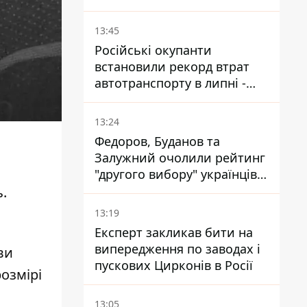
призначення нової
гомельської бригади
13:45
Російські окупанти
встановили рекорд втрат
автотранспорту в липні -
майже 14 тисяч одиниць
13:24
Федоров, Буданов та
Залужний очолили рейтинг
"другого вибору" українців -
опитування показало
.
альтернативні симпатії
13:19
Експерт закликав бити на
випередження по заводах і
ви
пускових Цирконів в Росії
озмірі
13:05