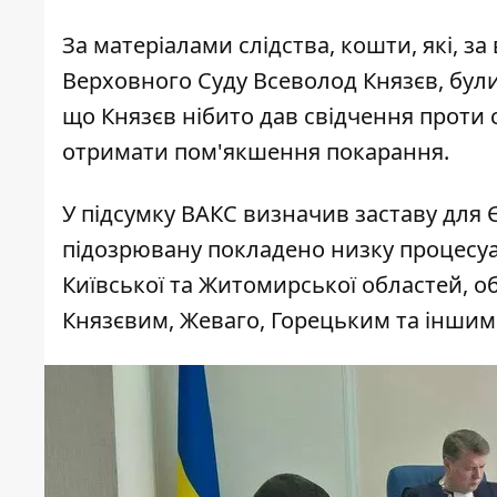
За матеріалами слідства, кошти, які, з
Верховного Суду Всеволод Князєв, були
що Князєв нібито дав свідчення проти су
отримати пом'якшення покарання.
У підсумку ВАКС визначив заставу для Єл
підозрювану покладено низку процесуа
Київської та Житомирської областей, об
Князєвим, Жеваго, Горецьким та іншими