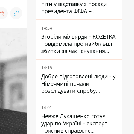
піти у відставку з посади
президента ФІФА –
врятувати футбол ще не
пізно
14:34
Згоріли мільярди - ROZETKA
повідомила про найбільші
збитки за час існування
компанії
14:18
Добре підготовлені люди - у
Німеччині почали
розслідувати спробу
вдарити дроном по
українському літаку на
14:01
аеродромі Лейпцигу
Невже Лукашенко готує
удар по Україні - експерт
пояснив справжнє