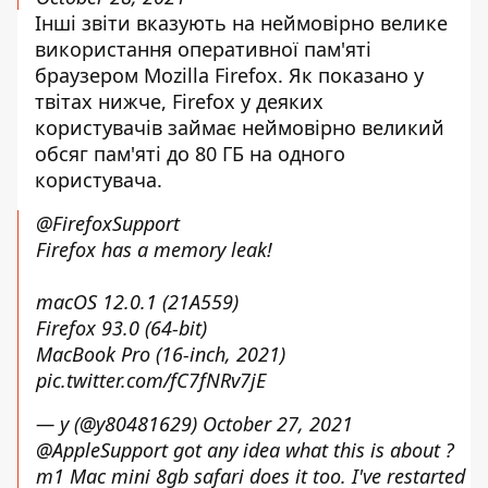
Інші звіти вказують на неймовірно велике
використання оперативної пам'яті
браузером Mozilla Firefox. Як показано у
твітах нижче, Firefox у деяких
користувачів займає неймовірно великий
обсяг пам'яті до 80 ГБ на одного
користувача.
@FirefoxSupport
Firefox has a memory leak!
macOS 12.0.1 (21A559)
Firefox 93.0 (64-bit)
MacBook Pro (16-inch, 2021)
pic.twitter.com/fC7fNRv7jE
— y (@y80481629)
October 27, 2021
@AppleSupport
got any idea what this is about ?
m1 Mac mini 8gb safari does it too. I've restarted