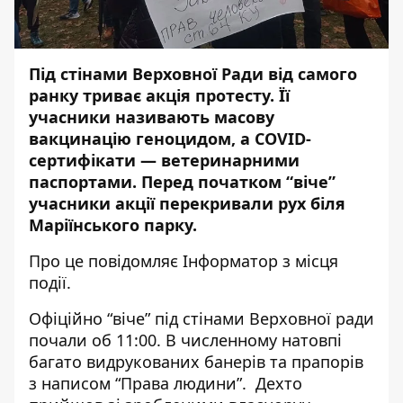
Під стінами Верховної Ради від самого
ранку триває акція протесту. Її
учасники
називають масову
вакцинацію геноцидом, а COVID-
сертифікати — ветеринарними
паспортами. Перед початком “віче”
учасники акції перекривали рух біля
Маріїнського парку.
Про це повідомляє
Інформатор
з місця
події.
Офіційно “віче” під стінами Верховної ради
почали об 11:00. В численному натовпі
багато видрукованих банерів та прапорів
з написом “Права людини”. Дехто