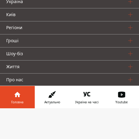
Україна
Київ
Регіони
Гроші
Шоу-біз
Життя
Про нас
Головна
Актуально
Україна на часі
Youtube
Інформатор у
Завантажити
телефоні
👉
Інформатор проекти
Столиця
Ваші фінанси
Авто
Geek