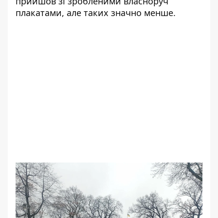
прийшов зі зробленими власноруч
плакатами, але таких значно менше.