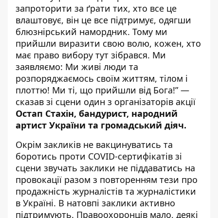
запроторити за ґрати тих, хто все це
влаштовує, він це все підтримує, одягши
блюзнірський намордник. Тому ми
прийшли виразити свою волю, кожен, хто
має право вибору тут зібрався. Ми
заявляємо: Ми живі люди та
розпоряджаємось своїм життям, тілом і
плоттю! Ми ті, що прийшли від Бога!” —
сказав зі сцени один з організаторів акції
Остап Стахін, бандурист, народний
артист України та громадський діяч.
Окрім закликів не вакцинуватись та
боротись проти COVID-сертифікатів зі
сцени звучать заклики не піддаватись на
провокації разом з повторенням тези про
продажність журналістів та журналістики
в Україні. В натовпі заклики активно
підтримують. Правоохоронців мало, деякі