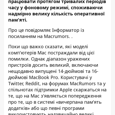
працювати протягом тривалих періодів
часу у фоновому режимі, споживаючи
надмірно велику кількість оперативної
пам'яті.
Про це повідомляє
Інформатор
із
посиланням на
Macrumors.
.
Поки що важко сказати, які моделі
комп'ютерів Mac постраждали від цієї
помилки. Однак діапазон уражених
пристроїв досить великий, включаючи
нещодавно випущені 14-дюймові та 16-
дюймові MacBook Pro. Користувачі у
Twitter, Reddit, на форумах MacRumors та у
спільнотах підтримки Apple скаржаться на
те, що на Mac з'являється попередження
про те, що в системі «вичерпана пам'ять
додатків» або що певні програми
використовують надзвичайно великі