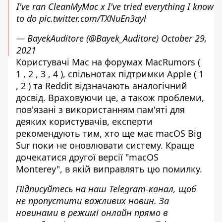
I've ran CleanMyMac x I've tried everything I know
to do
pic.twitter.com/TXNuEn3ayl
— BayekAuditore (@Bayek_Auditore)
October 29,
2021
Користувачі Mac на форумах MacRumors (
1
,
2
,
3
,
4
), спільнотах підтримки Apple (
1
,
2
) та
Reddit
відзначають аналогічний
досвід. Враховуючи це, а також проблеми,
пов'язані з використанням пам'яті для
деяких користувачів, експерти
рекомендують тим, хто ще має macOS Big
Sur поки не оновлювати систему. Краще
дочекатися другої версії "macOS
Monterey", в якій виправлять цю помилку.
Підписуйтесь на наш
Telegram-канал
, щоб
не пропустити важливих новин. За
новинами в режимі онлайн прямо в