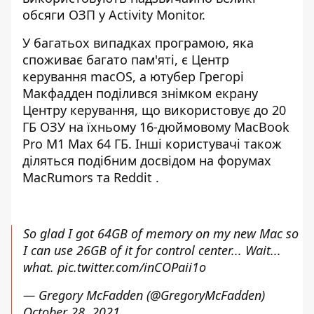
обсяги ОЗП у Activity Monitor.
У багатьох випадках програмою, яка
споживає багато пам'яті, є Центр
керування macOS, а ютубер Грегорі
Макфадден поділився знімком екрану
Центру керування, що використовує до 20
ГБ ОЗУ на їхньому 16-дюймовому MacBook
Pro M1 Max 64 ГБ. Інші користувачі також
діляться подібним досвідом на
форумах
MacRumors
та
Reddit
.
So glad I got 64GB of memory on my new Mac so
I can use 26GB of it for control center... Wait...
what.
pic.twitter.com/inCOPaii1o
— Gregory McFadden (@GregoryMcFadden)
October 28, 2021