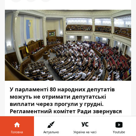
У парламенті 80 народних депутатів
можуть не отримати депутатські
виплати через прогули у грудні.
Регламентний комітет Ради звернувся
до речника.
Про це
заявив
народний депутат від
Головна
Актуально
Україна на часі
Youtube