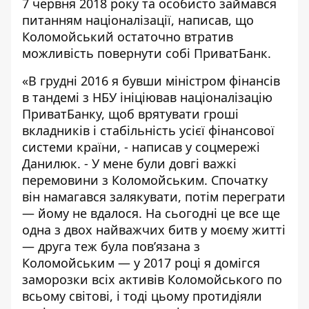
7 червня 2018 року та особисто займався
питанням націоналізації,
написав
, що
Коломойський остаточно втратив
можливість повернути собі ПриватБанк.
«В грудні 2016 я бувши міністром фінансів
в тандемі з НБУ ініціював націоналізацію
ПриватБанку, щоб врятувати гроші
вкладників і стабільність усієї фінансової
системи країни, - написав у соцмережі
Данилюк. - У мене були довгі важкі
перемовини з Коломойським. Спочатку
він намагався залякувати, потім переграти
— йому не вдалося. На сьогодні це все ще
одна з двох найважчих битв у моєму житті
— друга теж була пов’язана з
Коломойським — у 2017 році я домігся
заморозки всіх активів Коломойського по
всьому світові, і тоді цьому протидіяли