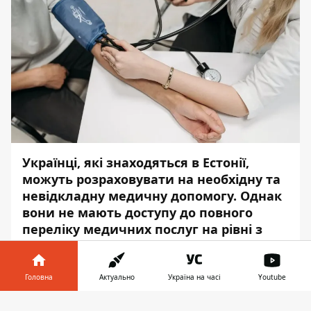
Українці, які знаходяться в Естонії,
можуть розраховувати на необхідну та
невідкладну медичну допомогу. Однак
вони не мають доступу до повного
переліку медичних послуг на рівні з
громадянами цієї країни.
Про це повідомляє
Інформатор
з
Головна
Актуально
Україна на часі
Youtube
посиланням на
Міністерство охорони
Інформатор у
здоров'я України
.