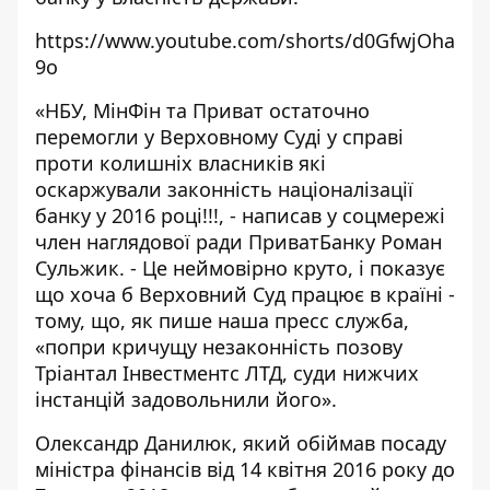
https://www.youtube.com/shorts/d0GfwjOha
9o
«НБУ, МінФін та Приват остаточно
перемогли у Верховному Суді у справі
проти колишніх власників які
оскаржували законність націоналізації
банку у 2016 році!!!,
- написав у соцмережі
член наглядової ради ПриватБанку Роман
Сульжик. - Це неймовірно круто, і показує
що хоча б Верховний Суд працює в країні -
тому, що, як пише наша пресс служба,
«попри кричущу незаконність позову
Тріантал Інвестментс ЛТД, суди нижчих
інстанцій задовольнили його».
Олександр Данилюк, який обіймав посаду
міністра фінансів від 14 квітня 2016 року до