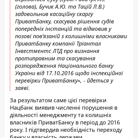
(голова), Бучик А.Ю. та Тацій Л.В.)
задовольнив касаційну скаргу
ПриватБанку, скасував рішення судів
попередніх інстанцій та відмовив у
позові пов’язаній з колишніми власниками
ПриватБанку компанії Тріантал
Інвестментс ЛТД про визнання
протиправним та скасування
розпорядження Національного банку
України від 17.10.2016 щодо інспекційної
перевірки ПриватБанку», - йдеться у
заяві.
За результатом саме цієї перевірки
Нацбанк виявив численні порушення в
діяльності менеджменту та колишніх
власників ПриватБанку в період до 2016
року. І підтвердив необхідність переходу
банку у власність держави.