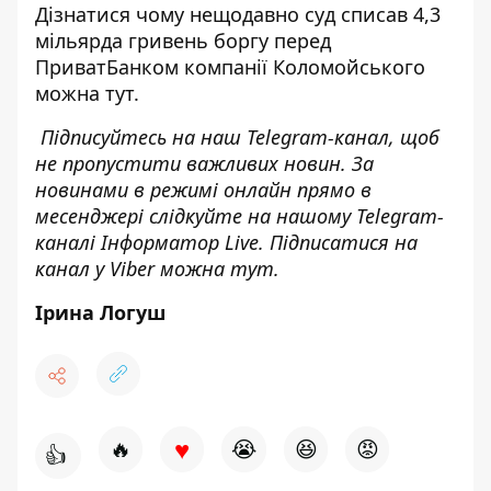
Дізнатися чому нещодавно суд списав 4,3
мільярда гривень боргу перед
ПриватБанком компанії Коломойського
можна
тут
.
Підписуйтесь на наш
Telegram-канал
, щоб
не пропустити важливих новин. За
новинами в режимі онлайн прямо в
месенджері слідкуйте на нашому Telegram-
каналі
Інформатор Live
. Підписатися на
канал у Viber можна
тут
.
Ірина Логуш
♥
🔥
😭
😆
😡
👍