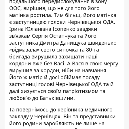
подальшого передислокування в зону
ООС, вирішив, що не для того його
матінка ростила. Тим більш, його матінка
є заступницею голови Чернівецької ОДА.
Ірина Юліанівна Ісопенко завдяки
зв’язкам Сергія Остапчука та його
заступника Дмитра Данищука швиденько
«відмазала» свого синочка та 80-та
бригада вирушила захищати наші
кордони вже без Васі. А Вася в свою чергу
вирушив за кордон, ніби на навчання.
Його ж матір й досі обіймає посаду
заступниці голові Чернівецької ОДА та й
далі хизується своїм патріотизмом та
любов’ю до Батьківщини.
Та повернімось до керівника медичного
закладу у Чернівцях. Він та представники
його родини заробляють не лише на