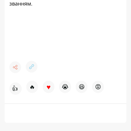
званням.
♥
🔥
😭
😆
😡
👍