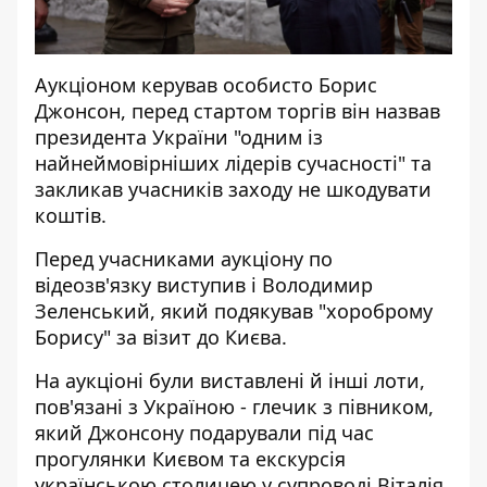
Аукціоном керував особисто Борис
Джонсон, перед стартом торгів він назвав
президента України "одним із
найнеймовірніших лідерів сучасності" та
закликав учасників заходу не шкодувати
коштів.
Перед учасниками аукціону по
відеозв'язку виступив і Володимир
Зеленський, який подякував "хороброму
Борису" за візит до Києва.
На аукціоні були виставлені й інші лоти,
пов'язані з Україною - глечик з півником,
який Джонсону подарували під час
прогулянки Києвом та екскурсія
українською столицею у супроводі Віталія