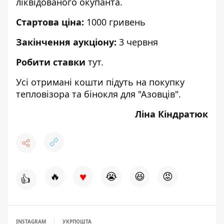
ліквідованого окупанта.
Стартова ціна:
1000 гривень
Закінчення аукціону:
3 червня
Робити ставки
тут
.
Усі отримані кошти підуть на покупку
тепловізора та бінокля для "Азовців".
Ліна Кіндратюк
♥
🔥
😭
😆
😡
👍
INSTAGRAM
УКРПОШТА