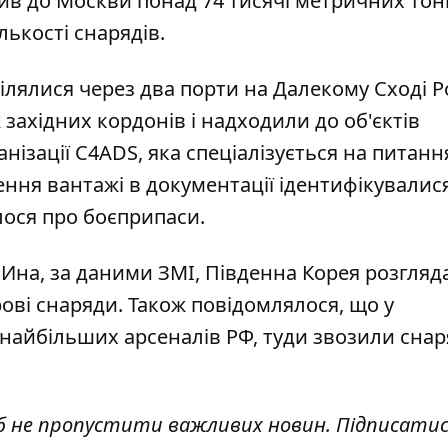
вив до Москви понад 74 тисячі метричних тон
лькості снарядів.
ілялися через два порти на Далекому Сході Ро
західних кордонів і надходили до об'єктів
анізації C4ADS, яка спеціалізується на питанн
ення вантажі в документації ідентифікувалис
ося про боєприпаси.
ен Ина, за даними ЗМІ, Південна Корея
розгляд
рові снаряди
. Також повідомлялося, що у
 найбільших арсеналів РФ,
туди звозили снар
б не пропустити важливих новин. Підписатис