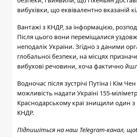
безпеки, і виявили, що Пхеньян доста
вибухівки, що еквівалентно вказаній кі
Вантажі з КНДР, за інформацією, розпод
Після цього вони переміщалися уздовж 
неподалік України. Згідно з даними орг
глобальної безпеки, на місцях признач
вибухові речовини, хоча фактично йшл
Водночас після зустрічі Путіна і Кім Ч
можливість надати Україні 155-мілімет
Краснодарському краї знищили один з
КНДР
.
Підпишіться на наш
Telegram-канал
, що