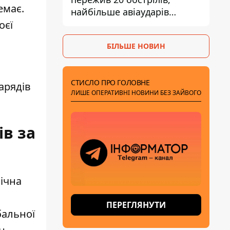
емає.
найбільше авіаударів
КАБ-250
оєї
БІЛЬШЕ НОВИН
СТИСЛО ПРО ГОЛОВНЕ
арядів
ЛИШЕ ОПЕРАТИВНІ НОВИНИ БЕЗ ЗАЙВОГО
ів за
ічна
ПЕРЕГЛЯНУТИ
бальної