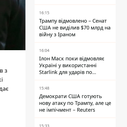
16:15
Трампу відмовлено – Сенат
США не виділив $70 млрд на
війну з Іраном
16:04
Ілон Маск поки відмовляє
Україні у використанні
в з
Starlink для ударів по
території Росії – ЗМІ
і
дає
15:48
Демократи США готують
нову атаку по Трампу, але це
не імпічмент – Reuters
15:33