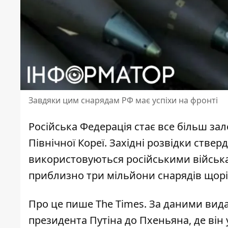
Завдяки цим снарядам РФ має успіхи на фронті
Російська Федерація стає все більш з
Північної Кореї
. Західні розвідки стве
використовуються російськими військам
приблизно три мільйони снарядів щорі
Про це пише The Times. За даними вид
президента Путіна до Пхеньяна
, де ві