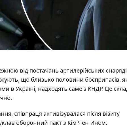
алежною від постачань
артилерійських снаряді
рджують, що близько половини боєприпасів, як
и в Україні, надходять саме з КНДР. Це скла
чно.
ання,
співпраця активізувалася після візиту
н уклав оборонний пакт з Кім Чен Ином.