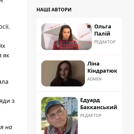
н
НАШІ АВТОРИ
сії.
Ольга
Палій
РЕДАКТОР
ях
я як
Ліна
Кіндратюк
ADMIN
ала
Едуард
яди з
Бакканський
РЕДАКТОР
я на