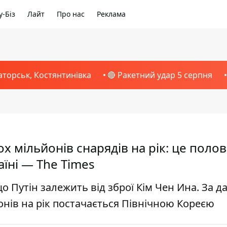
-Біз
Лайт
Про нас
Реклама
аторськ, Костянтинівка
🔴 Ракетний удар 5 серпня
х мільйонів снарядів на рік: це поло
аїні — The Times
що Путін залежить від зброї Кім Чен Ина. За 
йонів на рік постачається Північною Кореєю