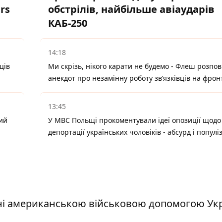
rs
обстрілів, найбільше авіаударів
КАБ-250
14:18
ців
Ми скрізь, нікого карати не будемо - Флеш розпов
анекдот про незамінну роботу зв’язківців на фрон
13:45
кий
У МВС Польщі прокоментували ідеї опозиції щодо
депортації українських чоловіків - абсурд і популі
і американською військовою допомогою Укра