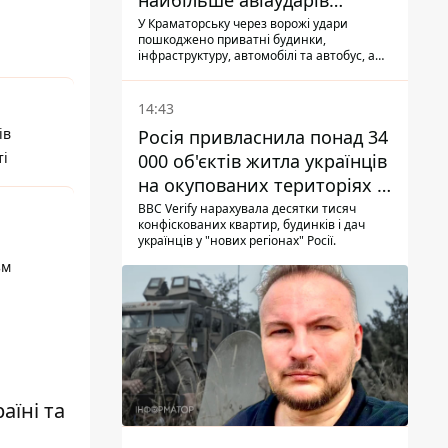
найбільше авіаударів
КАБ-250
У Краматорську через ворожі удари
пошкоджено приватні будинки,
інфраструктуру, автомобілі та автобус, а
загалом за добу на Донеччині загинула
одна людина і ще 15 отримали поранення
14:43
ів
Росія привласнила понад 34
ті
000 об'єктів житла українців
на окупованих територіях -
розслідування BBC
BBC Verify нарахувала десятки тисяч
конфіскованих квартир, будинків і дач
українців у "нових регіонах" Росії.
зм
їні та