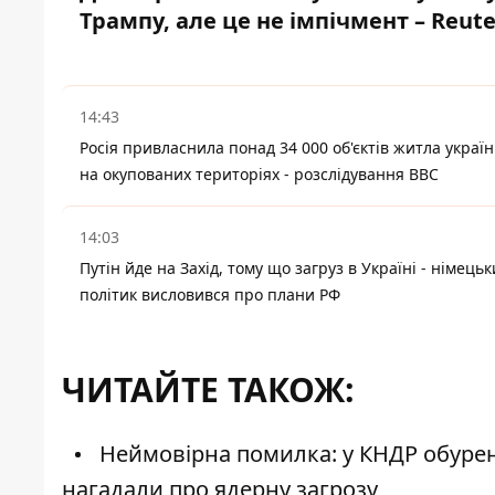
Трампу, але це не імпічмент – Reute
14:43
Росія привласнила понад 34 000 об'єктів житла україн
на окупованих територіях - розслідування BBC
14:03
Путін йде на Захід, тому що загруз в Україні - німець
політик висловився про плани РФ
ЧИТАЙТЕ ТАКОЖ:
Неймовірна помилка: у КНДР обурен
нагадали про ядерну загрозу