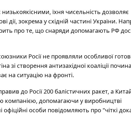
є низькоякісними, їхня чисельність дозволяє
і дії, зокрема у східній частині України. На
рить про те, що снаряди допомагають РФ дос
союзники Росії не проявляли особливої готов
іна зі створення антизахідної коаліції почи
ає на ситуацію на фронті.
правив до Росії 200 балістичних ракет, а Кита
ю компанією, допомагаючи у виробництві
ні офіційні особи повідомляють про "чіткі док