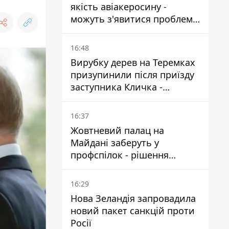
якість авіакеросину -
можуть з'явитися проблеми
з літаками до Якутії
16:48
Вирубку дерев на Теремках
призупинили після приїзду
заступника Кличка -
почався діалог
16:37
Жовтневий палац на
Майдані заберуть у
профспілок - рішення
Господарського суду
16:29
Нова Зеландія запровадила
новий пакет санкцій проти
Росії