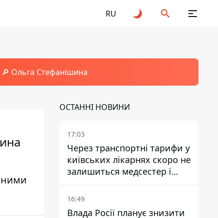
RU
🔎 Ольга Стефанішина
ОСТАННІ НОВИНИ
17:03
вина
Через транспортні тарифи у
київських лікарнях скоро не
залишиться медсестер і
даними
санітарок - професор
Голубовська
16:49
Влада Росії планує знизити