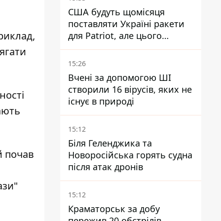
США будуть щомісяця
поставляти Україні ракети
приклад,
для Patriot, але цього
недостатньо - Зеленський
ягати
15:26
Вчені за допомогою ШІ
створили 16 вірусів, яких не
ності
існує в природі
нають
15:12
Біля Геленджика та
й почав
Новоросійська горять судна
після атак дронів
ази"
15:12
Краматорськ за добу
пережив 20 обстрілів,