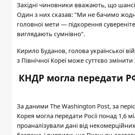
Західні чиновники вважають, що шанс
Один з них сказав: "Ми не бачимо жодни
головної мети — підкорення сувереніте
виглядають сумнівно".
Кирило Буданов, голова української ві
з Північної Кореї може суттєво змінити 
КНДР могла передати РФ
За даними The Washington Post, за пері
Корея могла передати Росії понад 1,6 
проаналізували дані від некомерційни