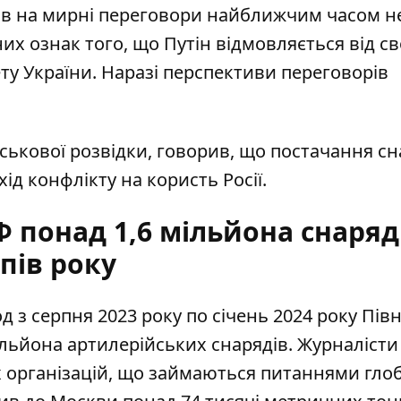
ів на мирні переговори найближчим часом н
х ознак того, що Путін відмовляється від св
ту України. Наразі перспективи переговорів
йськової розвідки, говорив, що постачання сн
хід конфлікту на користь Росії.
 понад 1,6 мільйона снаряд
пів року
од з серпня 2023 року по січень 2024 року
Півн
мільйона артилерійських снарядів
. Журналісти
х організацій, що займаються питаннями гло