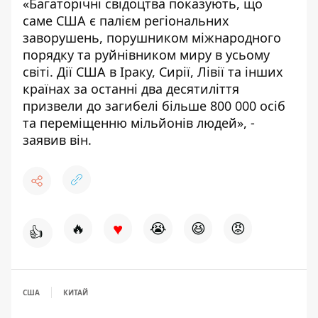
«Багаторічні свідоцтва показують, що
саме США є палієм регіональних
заворушень, порушником міжнародного
порядку та руйнівником миру в усьому
світі. Дії США в Іраку, Сирії, Лівії та інших
країнах за останні два десятиліття
призвели до загибелі більше 800 000 осіб
та переміщенню мільйонів людей», -
заявив він.
♥
🔥
😭
😆
😡
👍
США
КИТАЙ