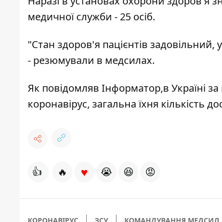
Наразі в установах охорони здоров'я зн
медичної служби - 25 осіб.
"Стан здоров'я пацієнтів задовільний, 
- резюмували в медсилах.
Як повідомляв
Інформатор,
в Україні з
коронавірус, загальна їхня кількість дос
♥
👍
🔥
😭
😆
😡
КОРОНАВІРУС
ЗСУ
КОМАНДУВАННЯ МЕДСИЛ