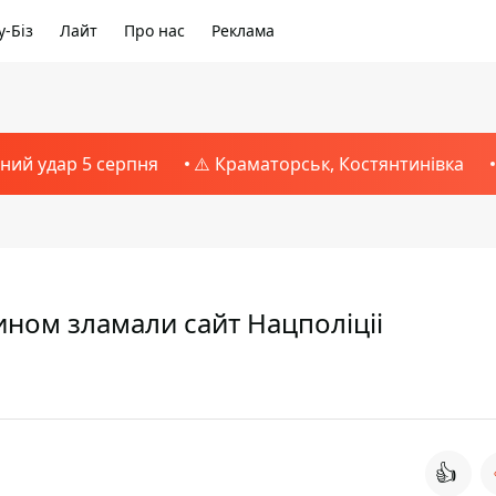
-Біз
Лайт
Про нас
Реклама
тний удар 5 серпня
⚠️ Краматорськ, Костянтинівка
ином зламали сайт Нацполіціі
👍