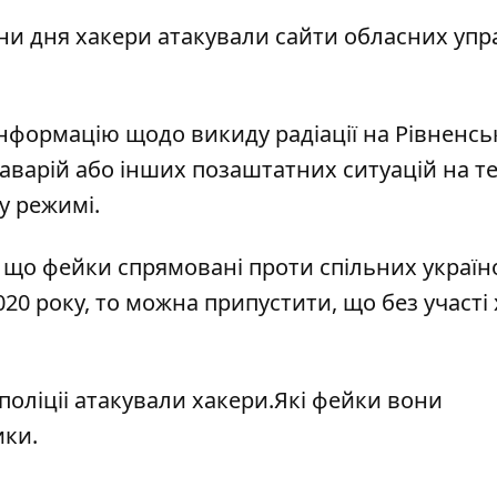
ни дня хакери атакували сайти обласних упр
формацію щодо викиду радіації на Рівненсь
варій або інших позаштатних ситуацій на те
у режимі.
 що фейки спрямовані проти спільних україн
020 року, то можна припустити, що
без участі
оліціі атакували хакери
.Які фейки вони
ики.