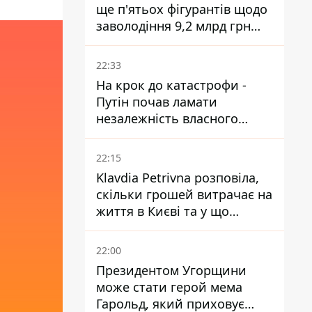
ще п'ятьох фігурантів щодо
заволодіння 9,2 млрд грн
ПриватБанку скерували до
суду
22:33
На крок до катастрофи -
Путін почав ламати
незалежність власного
Центробанку, змусивши
знизити базову ставку
22:15
Klavdia Petrivna розповіла,
скільки грошей витрачає на
життя в Києві та у що
вкладає мільйони
22:00
Президентом Угорщини
може стати герой мема
Гарольд, який приховує