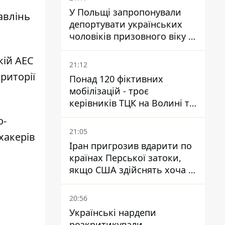
У Польщі запропонували
авлінь
депортувати українських
чоловіків призовного віку -
кого це може торкнутися
кій АЕС
21:12
риторії
Понад 120 фіктивних
мобілізацій - троє
керівників ТЦК на Волині та
Буковині отримали підозри
о-
за фейкові звіти
21:05
 хакерів
Іран пригрозив вдарити по
країнах Перської затоки,
якщо США здійснять хоча б
одну атаку - Reuters
20:56
Українські нардепи
розкритикували