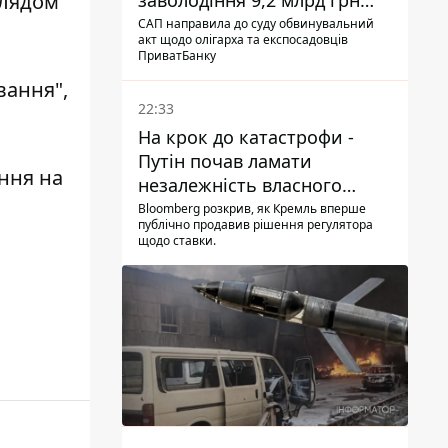
глядом
заволодіння 9,2 млрд грн
ПриватБанку скерували до
САП направила до суду обвинувальний
акт щодо олігарха та експосадовців
суду
ПриватБанку
вання",
22:33
На крок до катастрофи -
Путін почав ламати
ення на
незалежність власного
Центробанку, змусивши
Bloomberg розкрив, як Кремль вперше
публічно продавив рішення регулятора
знизити базову ставку
щодо ставки.