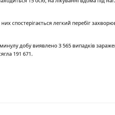
аходиться 15 осіб, на лікуванні вдома під на
у них спостерігається легкий перебіг захворю
а минулу добу виявлено 3 565 випадків зараж
ягла 191 671.