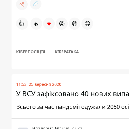
♥
👍
🔥
😭
😆
😡
КІБЕРПОЛІЦІЯ
КІБЕРАТАКА
11:53, 25 вересня 2020
У ВСУ зафіксовано 40 нових вип
Всього за час пандемії одужали 2050 осі
Владлена Мачульська