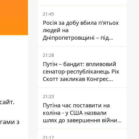
біль – він очолив народне
голосування
21:45
Росія за добу вбила п'ятьох
людей на
Дніпропетровщині – під
ударами опинилися п'ять
районів області
21:28
Путін – бандит: впливовий
сенатор-республіканець Рік
Скотт закликав Конгрес
притягнути РФ до
відповідальності за війну в
21:23
Україні
сайт.
Путіна час поставити на
коліна - у США назвали
шлях до завершення війни -
егами з
National Security Journal
21:17