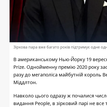
Зіркова пара вже багато років підтримує одне од
В
американському Нью-Йорку
19 верес
Prize. Однойменну премію 2020 року з
разу до мегаполіса майбутній король В
Міддлтон.
Навколо цього одразу ж почалися числе
видання People
, в зірковий парі не все