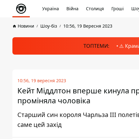
Україна
Війна
Столиця
Гроші
Шоу
Новини
Шоу-біз
10:56, 19 Вересня 2023
ТОПТЕМИ:
⚠️ Крам
10:56, 19 вересня 2023
Кейт Міддлтон вперше кинула пр
проміняла чоловіка
Старший син короля Чарльза III полетів
саме цей захід