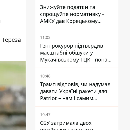
Знижуйте податки та
спрощуйте нормативку -
й
АМКУ дав Корецькому
поради щодо зниження цін
на пальне
11:03
 Тереза
Генпрокурор підтвердив
масштабні обшуки у
Мукачівському ТЦК - понад
1,5 тисячі списаних з
військового обліку за
10:48
хабарі
Трамп відповів, чи надумає
давати Україні ракети для
Patriot – нам і самим
потрібні
10:47
СБУ затримала двох
російських агентів у