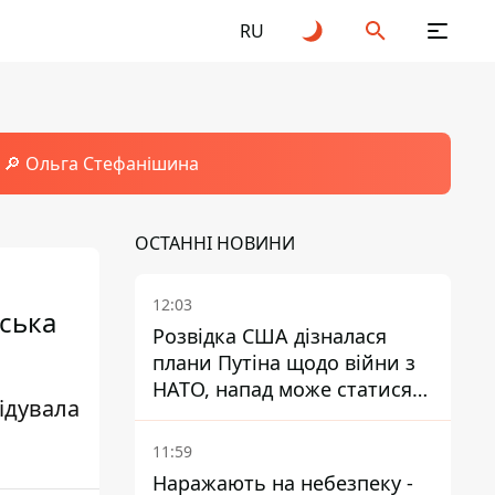
RU
🔎 Ольга Стефанішина
ОСТАННІ НОВИНИ
12:03
ська
Розвідка США дізналася
плани Путіна щодо війни з
НАТО, напад може статися
відувала
восени – у WSJ розкрили
деталі
11:59
Наражають на небезпеку -