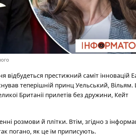
ного
ня відбудеться престижний саміт інновацій E
аснував теперішній
принц Уельський, Вільям.
еликої Британії прилетів без дружини,
Кейт
нні розмови й плітки. Втім, згідно з інформа
 так погано, як це їм приписують.