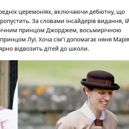
редніх церемоніях, включаючи дебютну, що
пропустить. За словами інсайдерів видання, ї
ирічним принцом Джорджем, восьмирічною
ринцом Луї. Хоча сім'ї допомагає няня Марія
ярно відвозить дітей до школи.