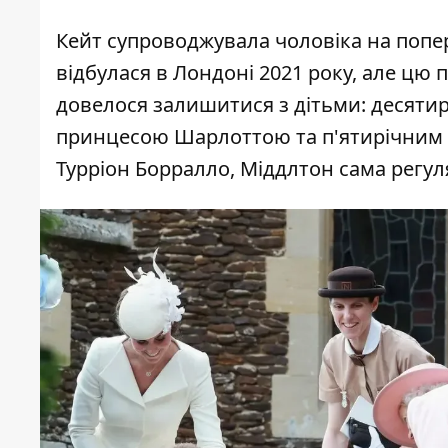
Кейт супроводжувала чоловіка на попе
відбулася в Лондоні 2021 року, але цю 
довелося залишитися з дітьми: десят
принцесою Шарлоттою та п'ятирічним п
Турріон Борралло, Міддлтон сама регул