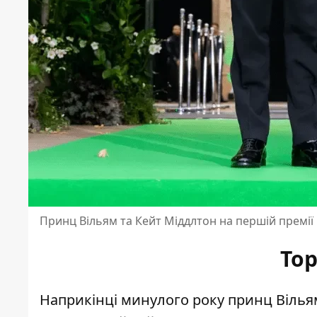
Принц Вільям та Кейт Міддлтон на першій премії E
Тор
Наприкінці минулого року принц Вільям