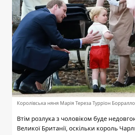
Королівська няня Марія Тереза Турріон Борралло
Втім розлука з чоловіком буде недовго
Великої Британії, оскільки король Чарл