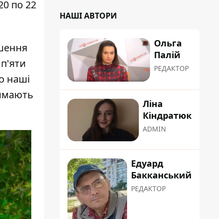
20 по 22
НАШІ АВТОРИ
Ольга
ішення
Палій
 п'яти
РЕДАКТОР
о наші
римають
Ліна
Кіндратюк
ADMIN
Едуард
Бакканський
РЕДАКТОР