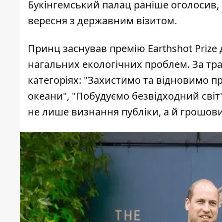
Букінгемський палац раніше оголосив, 
вересня з державним візитом.
Принц заснував премію Earthshot Prize
нагальних екологічних проблем. За тра
категоріях: "Захистимо та відновимо п
океани", "Побудуємо безвідходний сві
не лише визнання публіки, а й грошовий