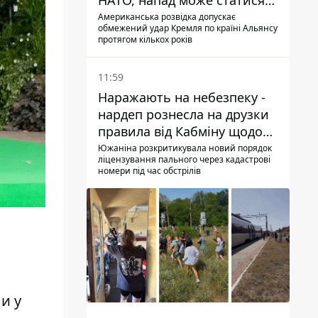
НАТО, напад може статися
восени – у WSJ розкрили
Американська розвідка допускає
обмежений удар Кремля по країні Альянсу
деталі
протягом кількох років
11:59
Наражають на небезпеку -
нардеп рознесла на друзки
правила від Кабміну щодо
зберігання пального
Южаніна розкритикувала новий порядок
ліцензування пального через кадастрові
номери під час обстрілів
и у