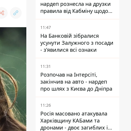
нардеп рознесла на друзки
правила від Кабміну щодо
зберігання пального
11:47
На Банковій зібралися
усунути Залужного з посади
- зʼявилися всі ознаки
11:31
Розпочав на Інтерсіті,
закінчив на авто - нардеп
про шлях з Києва до Дніпра
11:26
Росія масовано атакувала
Харківщину КАБами та
дронами - двоє загиблих і