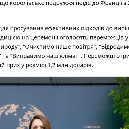
що королівське подружжя поїде до Франції з 
 для просування ефективних підходів до вир
дицією на церемонії оголосять переможців у
рироду", "Очистимо наше повітря", "Відродим
т" та "Виправимо наш клімат". Переможці от
 приз у розмірі 1,2 млн доларів.