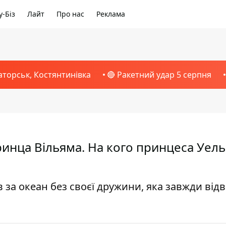
-Біз
Лайт
Про нас
Реклама
аторськ, Костянтинівка
🔴 Ракетний удар 5 серпня
инца Вільяма. На кого принцеса Уель
 за океан без своєї дружини, яка завжди від