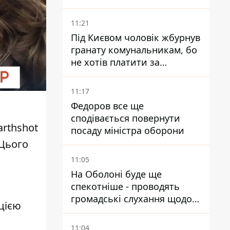
19 поранених
11:21
Під Києвом чоловік жбурнув
гранату комунальникам, бо
не хотів платити за
квитанціями
11:17
Федоров все ще
сподівається повернути
arthshot
посаду міністра оборони
Цього
11:05
На Оболоні буде ще
спекотніше - проводять
громадські слухання щодо
цією
храму УГКЦ на Північній
11:04