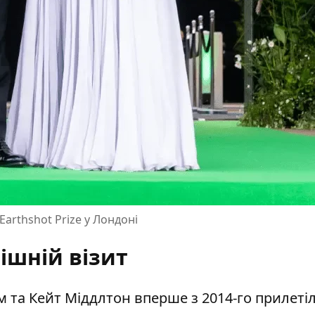
arthshot Prize у Лондоні
ішній візит
 та Кейт Міддлтон вперше з 2014-го прилетіл