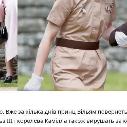
ю. Вже за кілька днів принц Вільям повернет
ьз III і королева Камілла також вирушать за 